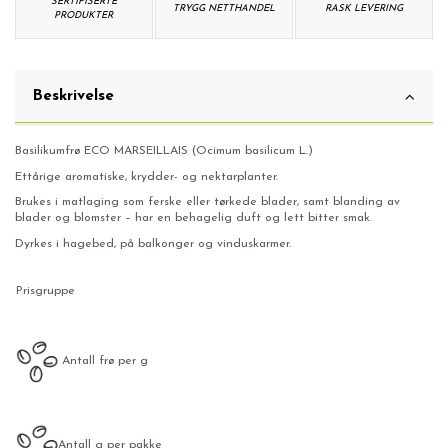
SERTIFISERTE
TRYGG NETTHANDEL
RASK LEVERING
PRODUKTER
Beskrivelse
Basilikumfrø ECO MARSEILLAIS (Ocimum basilicum L.)
Ettårige aromatiske, krydder- og nektarplanter.
Brukes i matlaging som ferske eller tørkede blader, samt blanding av
blader og blomster – har en behagelig duft og lett bitter smak.
Dyrkes i hagebed, på balkonger og vinduskarmer.
Prisgruppe
Antall frø per g
Antall g per pakke