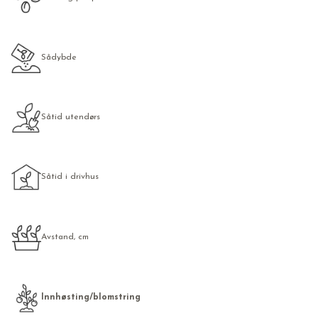
Sådybde
Såtid utendørs
Såtid i drivhus
Avstand, cm
Innhøsting/blomstring