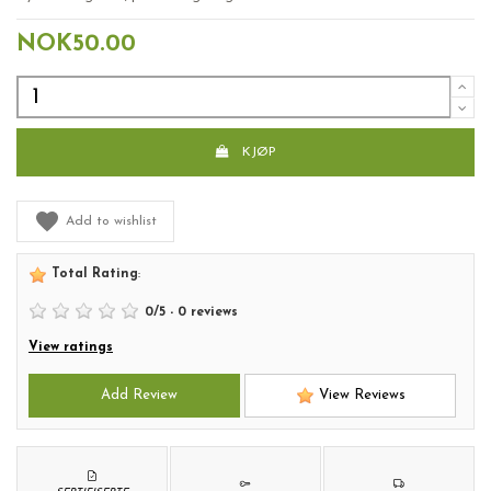
NOK50.00
KJØP
Add to wishlist
Total Rating
:
0
/
5
-
0
reviews
View ratings
Add Review
View Reviews