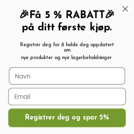
462 58 454
My wishlist (
0
)
Kundeservice:
Kundesenter
🎉Få 5 % RABATT🎉
på ditt første kjøp.
Registrer deg for å holde deg oppdatert
om
0
nye produkter og nye lagerbeholdninger
Menu
Søk
Logg inn
Handlevogn
Hjem
Frø og Næring
Krydderfrø
Basilikumfrø ECO MARSEILLAIS
Registrer deg og spar 5%