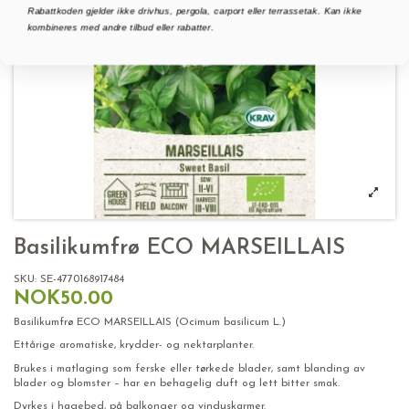
Rabattkoden gjelder ikke drivhus, pergola, carport eller terrassetak. Kan ikke
kombineres med andre tilbud eller rabatter.
Basilikumfrø ECO MARSEILLAIS
SKU:
SE-4770168917484
NOK50.00
Basilikumfrø ECO MARSEILLAIS (Ocimum basilicum L.)
Ettårige aromatiske, krydder- og nektarplanter.
Brukes i matlaging som ferske eller tørkede blader, samt blanding av
blader og blomster – har en behagelig duft og lett bitter smak.
Dyrkes i hagebed, på balkonger og vinduskarmer.