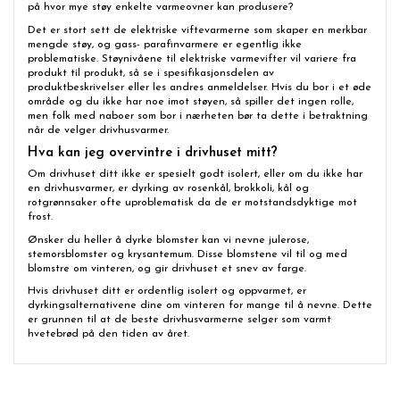
på hvor mye støy enkelte varmeovner kan produsere?
Det er stort sett de elektriske viftevarmerne som skaper en merkbar
mengde støy, og gass- parafinvarmere er egentlig ikke
problematiske. Støynivåene til elektriske varmevifter vil variere fra
produkt til produkt, så se i spesifikasjonsdelen av
produktbeskrivelser eller les andres anmeldelser. Hvis du bor i et øde
område og du ikke har noe imot støyen, så spiller det ingen rolle,
men folk med naboer som bor i nærheten bør ta dette i betraktning
når de velger drivhusvarmer.
Hva kan jeg overvintre i drivhuset mitt?
Om drivhuset ditt ikke er spesielt godt isolert, eller om du ikke har
en drivhusvarmer, er dyrking av rosenkål, brokkoli, kål og
rotgrønnsaker ofte uproblematisk da de er motstandsdyktige mot
frost.
Ønsker du heller å dyrke blomster kan vi nevne julerose,
stemorsblomster og krysantemum. Disse blomstene vil til og med
blomstre om vinteren, og gir drivhuset et snev av farge.
Hvis drivhuset ditt er ordentlig isolert og oppvarmet, er
dyrkingsalternativene dine om vinteren for mange til å nevne. Dette
er grunnen til at de beste drivhusvarmerne selger som varmt
hvetebrød på den tiden av året.