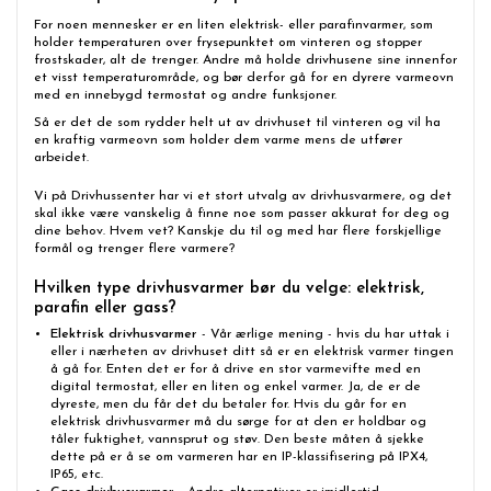
For noen mennesker er en liten elektrisk- eller parafinvarmer, som
holder temperaturen over frysepunktet om vinteren og stopper
frostskader, alt de trenger. Andre må holde drivhusene sine innenfor
et visst temperaturområde, og bør derfor gå for en dyrere varmeovn
med en innebygd termostat og andre funksjoner.
Så er det de som rydder helt ut av drivhuset til vinteren og vil ha
en kraftig varmeovn som holder dem varme mens de utfører
arbeidet.
Vi på Drivhussenter har vi et stort utvalg av drivhusvarmere, og det
skal ikke være vanskelig å finne noe som passer akkurat for deg og
dine behov. Hvem vet? Kanskje du til og med har flere forskjellige
formål og trenger flere varmere?
Hvilken type drivhusvarmer bør du velge: elektrisk,
parafin eller gass?
Elektrisk
drivhusvarmer
- Vår ærlige mening - hvis du har uttak i
eller i nærheten av drivhuset ditt så er en elektrisk varmer tingen
å gå for. Enten det er for å drive en stor varmevifte med en
digital termostat, eller en liten og enkel varmer. Ja, de er de
dyreste, men du får det du betaler for. Hvis du går for en
elektrisk drivhusvarmer må du sørge for at den er holdbar og
tåler fuktighet, vannsprut og støv. Den beste måten å sjekke
dette på er å se om varmeren har en IP-klassifisering på IPX4,
IP65, etc.