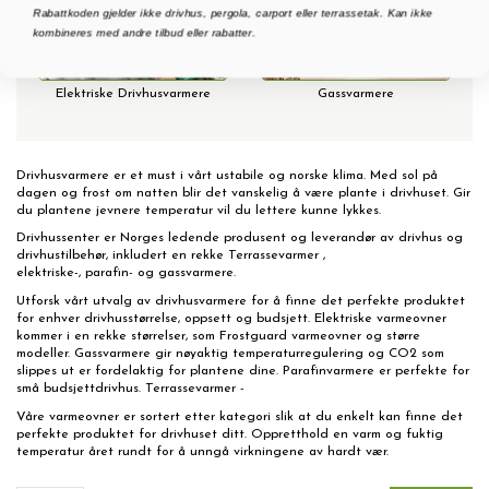
Rabattkoden gjelder ikke drivhus, pergola, carport eller terrassetak. Kan ikke
kombineres med andre tilbud eller rabatter.
Elektriske Drivhusvarmere
Gassvarmere
Drivhusvarmere er et must i vårt ustabile og norske klima. Med sol på
dagen og frost om natten blir det vanskelig å være plante i drivhuset. Gir
du plantene jevnere temperatur vil du lettere kunne lykkes.
Drivhussenter er Norges ledende produsent og leverandør av drivhus og
drivhustilbehør, inkludert en rekke
Terrassevarmer
,
elektriske-
,
parafin-
og
gassvarmere.
Utforsk vårt utvalg av drivhusvarmere for å finne det perfekte produktet
for enhver drivhusstørrelse, oppsett og budsjett. Elektriske varmeovner
kommer i en rekke størrelser, som Frostguard varmeovner og større
modeller. Gassvarmere gir nøyaktig temperaturregulering og CO2 som
slippes ut er fordelaktig for plantene dine. Parafinvarmere er perfekte for
små budsjettdrivhus. Terrassevarmer -
Våre varmeovner er sortert etter kategori slik at du enkelt kan finne det
perfekte produktet for drivhuset ditt. Oppretthold en varm og fuktig
temperatur året rundt for å unngå virkningene av hardt vær.