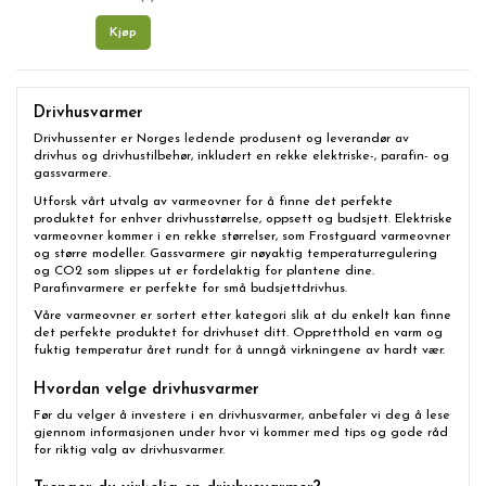
Kjøp
Drivhusvarmer
Drivhussenter er Norges ledende produsent og leverandør av
drivhus og drivhustilbehør, inkludert en rekke
elektriske-
,
parafin-
og
gassvarmere
.
Utforsk vårt utvalg av varmeovner for å finne det perfekte
produktet for enhver drivhusstørrelse, oppsett og budsjett. Elektriske
varmeovner kommer i en rekke størrelser, som Frostguard varmeovner
og større modeller. Gassvarmere gir nøyaktig temperaturregulering
og CO2 som slippes ut er fordelaktig for plantene dine.
Parafinvarmere er perfekte for små budsjettdrivhus.
Våre varmeovner er sortert etter kategori slik at du enkelt kan finne
det perfekte produktet for drivhuset ditt. Oppretthold en varm og
fuktig temperatur året rundt for å unngå virkningene av hardt vær.
Hvordan velge drivhusvarmer
Før du velger å investere i en drivhusvarmer, anbefaler vi deg å lese
gjennom informasjonen under hvor vi kommer med tips og gode råd
for riktig valg av drivhusvarmer.