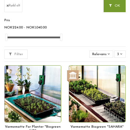
OK
Rydd alt
Pris
NOK224.00 - NOK1,040.00
Filter
Relevans
3
Varmematte For Planter "Biogreen
Varmematte Biogreen "SAHARA"