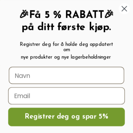
462 58 454
My wishlist (
0
)
Kundeservice:
Kundesenter
🎉Få 5 % RABATT🎉
på ditt første kjøp.
Registrer deg for å holde deg oppdatert
om
0
nye produkter og nye lagerbeholdninger
Menu
Søk
Logg inn
Handlevogn
Hjem
Drivhusvarmere, Terrassevarmer
Drivhusvarmere, Terrassevarmer
Registrer deg og spar 5%