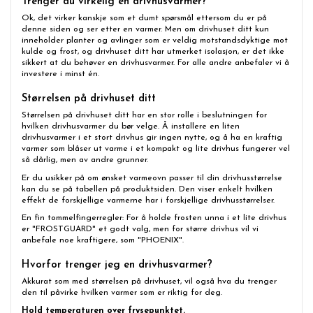
Trenger du virkelig en drivhusvarmer?
Ok, det virker kanskje som et dumt spørsmål ettersom du er på
denne siden og ser etter en varmer. Men om drivhuset ditt kun
inneholder planter og avlinger som er veldig motstandsdyktige mot
kulde og frost, og drivhuset ditt har utmerket isolasjon, er det ikke
sikkert at du behøver en drivhusvarmer. For alle andre anbefaler vi å
investere i minst én.
Størrelsen på drivhuset ditt
Størrelsen på drivhuset ditt har en stor rolle i beslutningen for
hvilken drivhusvarmer du bør velge. Å installere en liten
drivhusvarmer i et stort drivhus gir ingen nytte, og å ha en kraftig
varmer som blåser ut varme i et kompakt og lite drivhus fungerer vel
så dårlig, men av andre grunner.
Er du usikker på om ønsket varmeovn passer til din drivhusstørrelse
kan du se på tabellen på produktsiden. Den viser enkelt hvilken
effekt de forskjellige varmerne har i forskjellige drivhusstørrelser.
En fin tommelfingerregler: For å holde frosten unna i et lite drivhus
er
"FROSTGUARD"
et godt valg, men for større drivhus vil vi
anbefale noe kraftigere, som
"PHOENIX"
.
Hvorfor trenger jeg en drivhusvarmer?
Akkurat som med størrelsen på drivhuset, vil også hva du trenger
den til påvirke hvilken varmer som er riktig for deg.
Hold temperaturen over frysepunktet.