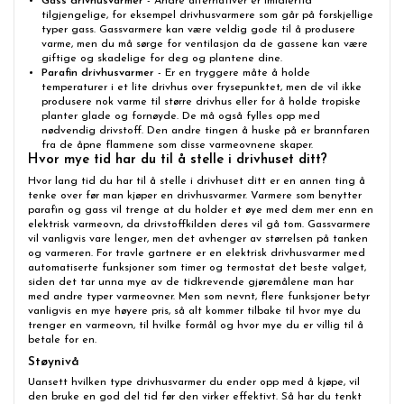
Gass
drivhusvarmer
- Andre alternativer er imidlertid
tilgjengelige, for eksempel drivhusvarmere som går på forskjellige
typer gass. Gassvarmere kan være veldig gode til å produsere
varme, men du må sørge for ventilasjon da de gassene kan være
giftige og skadelige for deg og plantene dine.
Parafin
drivhusvarmer
- Er en tryggere måte å holde
temperaturer i et lite drivhus over frysepunktet, men de vil ikke
produsere nok varme til større drivhus eller for å holde tropiske
planter glade og fornøyde. De må også fylles opp med
nødvendig drivstoff. Den andre tingen å huske på er brannfaren
fra de åpne flammene som disse varmeovnene skaper.
Hvor mye tid har du til å stelle i drivhuset ditt?
Hvor lang tid du har til å stelle i drivhuset ditt er en annen ting å
tenke over før man kjøper en drivhusvarmer. Varmere som benytter
parafin og gass vil trenge at du holder et øye med dem mer enn en
elektrisk varmeovn, da drivstoffkilden deres vil gå tom. Gassvarmere
vil vanligvis vare lenger, men det avhenger av størrelsen på tanken
og varmeren. For travle gartnere er en elektrisk drivhusvarmer med
automatiserte funksjoner som timer og termostat det beste valget,
siden det tar unna mye av de tidkrevende gjøremålene man har
med andre typer varmeovner. Men som nevnt, flere funksjoner betyr
vanligvis en mye høyere pris, så alt kommer tilbake til hvor mye du
trenger en varmeovn, til hvilke formål og hvor mye du er villig til å
betale for en.
Støynivå
Uansett hvilken type drivhusvarmer du ender opp med å kjøpe, vil
den bruke en god del tid før den virker effektivt. Så har du tenkt