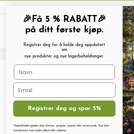
🎉Få 5 % RABATT🎉
på ditt første kjøp.
PRODUKTKATALOG
ALLE TILBUDS
Registrer deg for å holde deg oppdatert
om
Hjem
Frø og Næring
Blomsterfrø
Dusksalvie frø CLARY
nye produkter og nye lagerbeholdninger
Drivhus
Drivhus tilbehør
Polykarbonat, Glass Og Tilbehør
Registrer deg og spar 5%
Terrassetak, Pergola, Hagestuer,
Carport
Rabattkoden gjelder ikke drivhus, pergola, carport eller terrassetak. Kan ikke
Drivhus vanningssett
kombineres med andre tilbud eller rabatter.