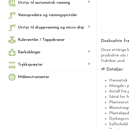
Utstyr til automatisk vanning
Vannspredere og vanningspistoler
Utstyr til dryppvanning og micro-drip
Kuleventiler / Tappekraner
Dusksalvie fr
Disse ettårige 
Rørkoblinger
prydsalvie sås 
fruktbar jord.
Trykksprøyter
🌱 Detaljer:
Måleinstrumenter
Hermetisk 
Mengde i p
Antall frø
Såtid for f
Planteavst
Blomstring
Plantehøy
Dyrkingsst
Solforhold: