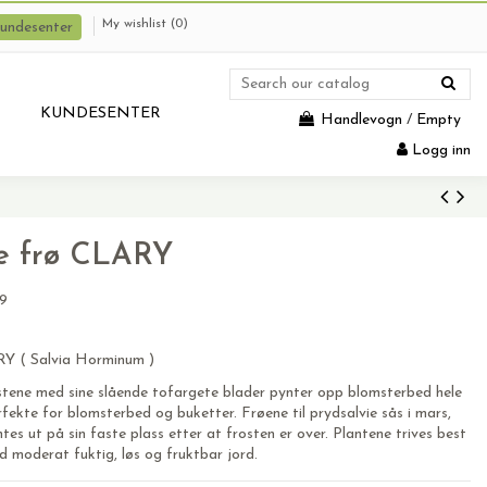
My wishlist (
0
)
undesenter
KUNDESENTER
Handlevogn
/
Empty
Logg inn
ie frø CLARY
9
RY ( Salvia Horminum )
stene med sine slående tofargete blader pynter opp blomsterbed hele
ekte for blomsterbed og buketter. Frøene til prydsalvie sås i mars,
es ut på sin faste plass etter at frosten er over. Plantene trives best
d moderat fuktig, løs og fruktbar jord.