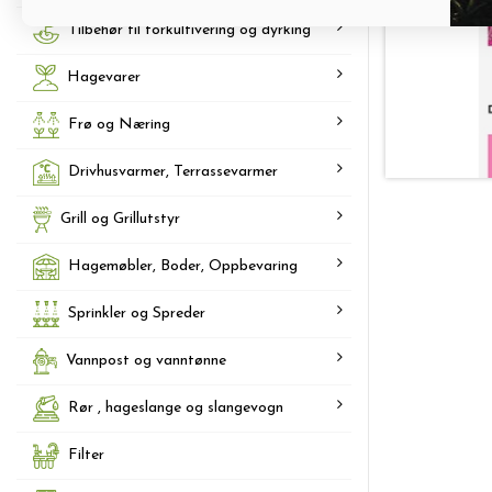
Tilbehør til forkultivering og dyrking
Hagevarer
Frø og Næring
Drivhusvarmer, Terrassevarmer
Grill og Grillutstyr
Hagemøbler, Boder, Oppbevaring
Sprinkler og Spreder
Vannpost og vanntønne
Rør , hageslange og slangevogn
Filter