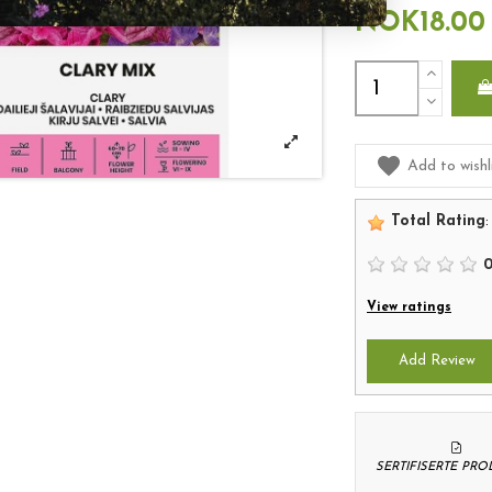
NOK18.00
Add to wishl
Total Rating
:
View ratings
Add Review
SERTIFISERTE PR