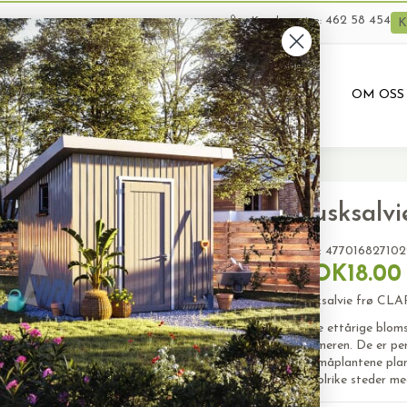
462 58 454
Kundeservice:
K
VARER
BRUKTE VARER
PRODUKTUTLEIE
OM OSS
Dusksalv
SKU:
477016827102
NOK18.00
Dusksalvie frø CLA
Disse ettårige blom
sommeren. De er perf
og småplantene plant
på solrike steder me