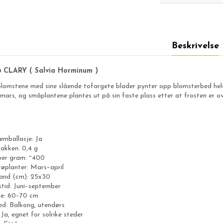
Beskrivelse
ø CLARY ( Salvia Horminum )
blomstene med sine slående tofargete blader pynter opp blomsterbed hel
i mars, og småplantene plantes ut på sin faste plass etter at frosten er o
emballasje: Ja
akken: 0,4 g
 per gram: ~400
røplanter: Mars–april
and (cm): 25x30
stid: Juni–september
de: 60–70 cm
ed: Balkong, utendørs
 Ja, egnet for solrike steder