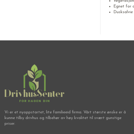
Vegetasjon
Egnet for 
Dusksalvie
Vi er et nyoppstartet, lite familieeid firma. Vårt største ønske er å
kunne tilby drivhus og tilbehør av høy kvalitet til svært gunstige
priser.