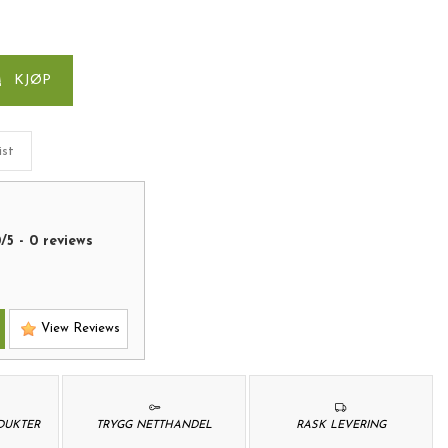
KJØP
ist
0
/
5
-
0
reviews
View Reviews
ODUKTER
TRYGG NETTHANDEL
RASK LEVERING