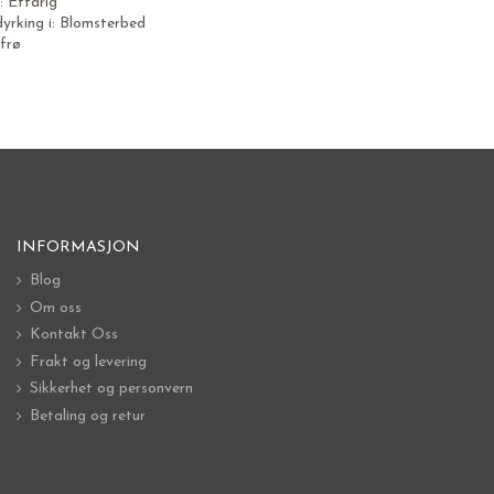
: Ettårig
dyrking i: Blomsterbed
 frø
INFORMASJON
Blog
Om oss
Kontakt Oss
Frakt og levering
Sikkerhet og personvern
Betaling og retur