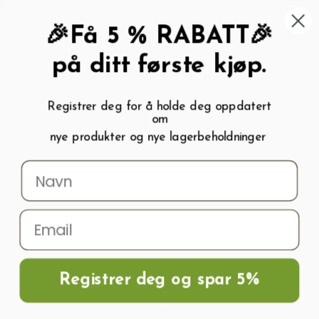
462 58 454
My wishlist (
0
)
Kundeservice:
Kundesenter
🎉Få 5 % RABATT🎉
på ditt første kjøp.
Registrer deg for å holde deg oppdatert
om
0
nye produkter og nye lagerbeholdninger
Menu
Søk
Logg inn
Handlevogn
Hjem
Frø og Næring
Grønnsaksfrø
Gresskarfrø
Gresskarfrø EKO
UCHIKI KURI
Registrer deg og spar 5%