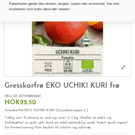
Rabattkoden gjelder ikke drivhus, pergola, carport eller terrassetak. Kan ikke
kombineres med andre tilbud eller rabatter.
Gresskarfrø EKO UCHIKI KURI frø
SKU:
SE-4770168919631
NOK22.50
Gresskarfrø EKO UCHIKI KURI (Cucurbita pepo L.)
Tidlig sort. Fruktene er små og veier 2–3 kg. Skallet er mykt, og
fruktkjøttet er gult, søtt med en mild nøtteaktig smak. Svært godt egnet
for hermetisering. Kan brukes til salater og syltetøy.