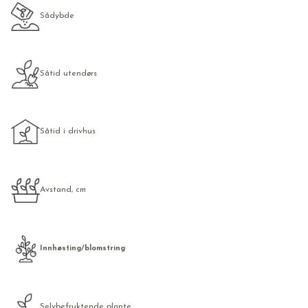
Sådybde
Såtid utendørs
Såtid i drivhus
Avstand, cm
Innhøsting/blomstring
Selvbefruktende plante