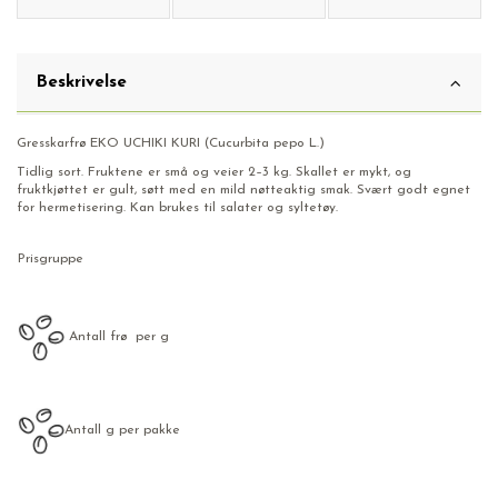
Beskrivelse
Gresskarfrø EKO UCHIKI KURI (Cucurbita pepo L.)
Tidlig sort. Fruktene er små og veier 2–3 kg. Skallet er mykt, og
fruktkjøttet er gult, søtt med en mild nøtteaktig smak. Svært godt egnet
for hermetisering. Kan brukes til salater og syltetøy.
Prisgruppe
Antall frø per g
Antall g per pakke