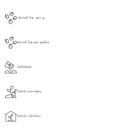
Antall frø per g
Antall frø per pakke
Sådybde
Såtid utendørs
Såtid i drivhus