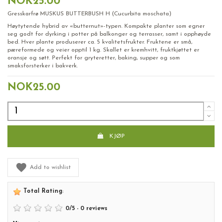
NOK25.00
Gresskarfrø MUSKUS BUTTERBUSH H (Cucurbita moschata)
Høytytende hybrid av «butternut»-typen. Kompakte planter som egner
seg godt for dyrking i potter på balkonger og terrasser, samt i opphøyde
bed. Hver plante produserer ca. 5 kvalitetsfrukter. Fruktene er små,
pæreformede og veier opptil 1 kg. Skallet er kremhvitt, fruktkjøttet er
oransje og søtt. Perfekt for gryteretter, baking, supper og som
smaksforsterker i bakverk.
NOK25.00
KJØP
Add to wishlist
Total Rating
:
0
/
5
-
0
reviews