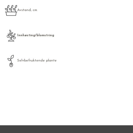
Avstand, cm
Innhøsting/blomstring
Selvbefruktende plante
Frø