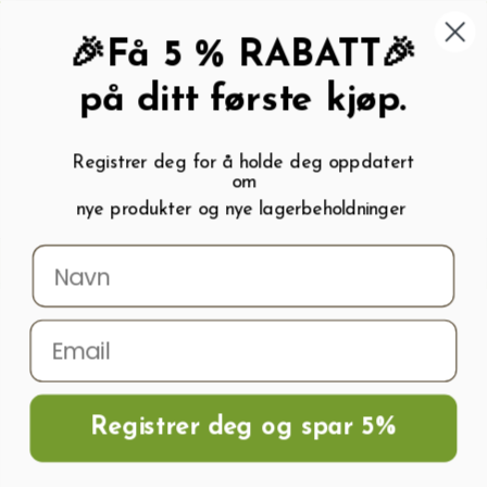
462 58 454
My wishlist (
0
)
Kundeservice:
Kundesenter
🎉Få 5 % RABATT🎉
på ditt første kjøp.
Registrer deg for å holde deg oppdatert
om
0
nye produkter og nye lagerbeholdninger
Menu
Søk
Logg inn
Handlevogn
Hjem
Frø og Næring
Grønnsaksfrø
Gresskarfrø
Gresskarfrø MUSKUS
BUTTERBUSH H
Registrer deg og spar 5%