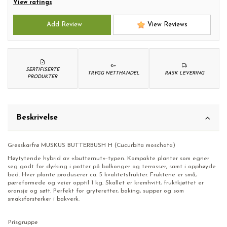
View ratings
Add Review
View Reviews
SERTIFISERTE
TRYGG NETTHANDEL
RASK LEVERING
PRODUKTER
Beskrivelse
Gresskarfrø MUSKUS BUTTERBUSH H (Cucurbita moschata)
Høytytende hybrid av «butternut»-typen. Kompakte planter som egner
seg godt for dyrking i potter på balkonger og terrasser, samt i opphøyde
bed. Hver plante produserer ca. 5 kvalitetsfrukter. Fruktene er små,
pæreformede og veier opptil 1 kg. Skallet er kremhvitt, fruktkjøttet er
oransje og søtt. Perfekt for gryteretter, baking, supper og som
smaksforsterker i bakverk.
Prisgruppe