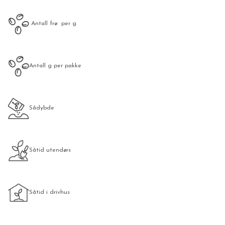
Antall frø per g
Antall g per pakke
Sådybde
Såtid utendørs
Såtid i drivhus