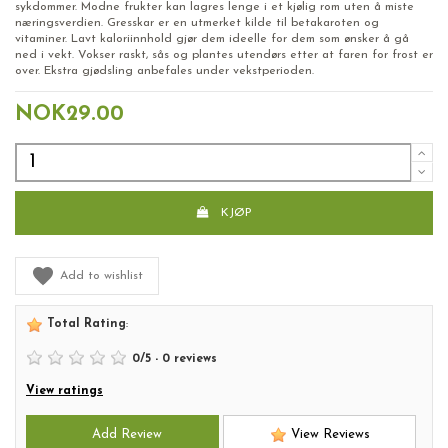
sykdommer. Modne frukter kan lagres lenge i et kjølig rom uten å miste
næringsverdien. Gresskar er en utmerket kilde til betakaroten og
vitaminer. Lavt kaloriinnhold gjør dem ideelle for dem som ønsker å gå
ned i vekt. Vokser raskt, sås og plantes utendørs etter at faren for frost er
over. Ekstra gjødsling anbefales under vekstperioden.
NOK29.00
KJØP
Add to wishlist
Total Rating
:
0
/
5
-
0
reviews
View ratings
Add Review
View Reviews