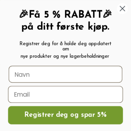
462 58 454
My wishlist (
0
)
Kundeservice:
Kundesenter
🎉Få 5 % RABATT🎉
på ditt første kjøp.
Registrer deg for å holde deg oppdatert
om
0
nye produkter og nye lagerbeholdninger
Menu
Søk
Logg inn
Handlevogn
Hjem
Frø og Næring
Grønnsaksfrø
Gresskarfrø
Gresskarfrø MUSKUS
LAURA
Registrer deg og spar 5%