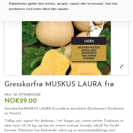
Rabattkoden gjelder ikke drivhus, pergola, carport eller terrassetak. Kan ikke
kombineres med andre tilbud eller rabatter.
Gresskarfrø MUSKUS LAURA frø
SKU:
SE-4770168121362
NOK29.00
Gresskarfrø MUSKUS LAURA (Cucurbita moschata (Duchesne) Duchesne
ex Poiret)
Tidlig sort, egnet for dyrking i 1 m² hager og i store potter. Fruktene er
små, veier 1,0–1,5 kg, og har en intens oransje innside, ideell for ferskt
konsum. Plantene har klatrende vekst og er motstandsdyktige mot