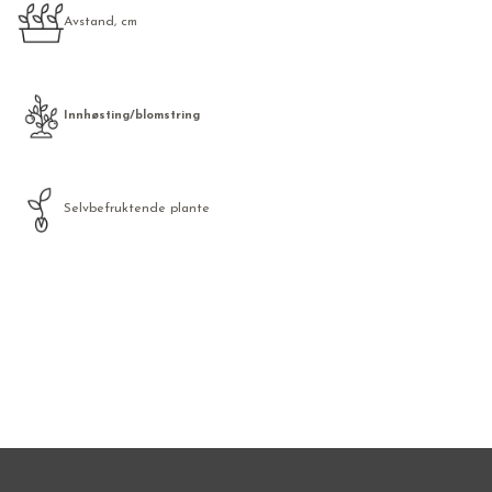
Avstand, cm
Innhøsting/blomstring
Selvbefruktende plante
Frø