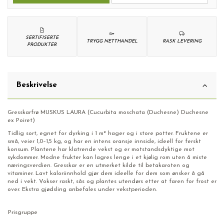
SERTIFISERTE
TRYGG NETTHANDEL
RASK LEVERING
PRODUKTER
Beskrivelse
Gresskarfrø MUSKUS LAURA (Cucurbita moschata (Duchesne) Duchesne
ex Poiret)
Tidlig sort, egnet for dyrking i 1 m² hager og i store potter. Fruktene er
små, veier 1,0–1,5 kg, og har en intens oransje innside, ideell for ferskt
konsum. Plantene har klatrende vekst og er motstandsdyktige mot
sykdommer. Modne frukter kan lagres lenge i et kjølig rom uten å miste
næringsverdien. Gresskar er en utmerket kilde til betakaroten og
vitaminer. Lavt kaloriinnhold gjør dem ideelle for dem som ønsker å gå
ned i vekt. Vokser raskt, sås og plantes utendørs etter at faren for frost er
over. Ekstra gjødsling anbefales under vekstperioden.
Prisgruppe