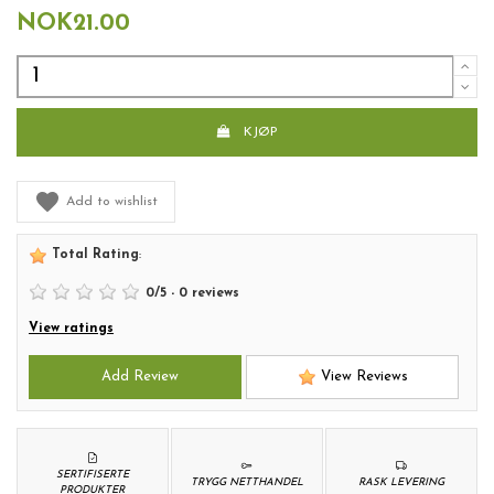
NOK21.00
KJØP
Add to wishlist
Total Rating
:
0
/
5
-
0
reviews
View ratings
Add Review
View Reviews
SERTIFISERTE
TRYGG NETTHANDEL
RASK LEVERING
PRODUKTER