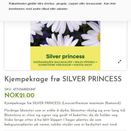
Rabattkoden gjelder ikke drivhus, pergola, carport eller terrassetak. Kan ikke
kombineres med andre tilbud eller rabatter.
Kjempekrage frø SILVER PRINCESS
SKU:
4770168925847
NOK21.00
Kjempekrage frø SILVER PRINCESS (Leucanthemum maximum (Ramond)
Flerårige blomster som er enkle å dyrke, blomstrer rikelig og over lang tid.
Blomstene er store og egner seg godt til buketter, da de holder seg
friske lenge etter å ha blitt klippet. I hager plantes de som
bakgrunnsplanter på varme, solrike steder som er beskyttet mot vind.