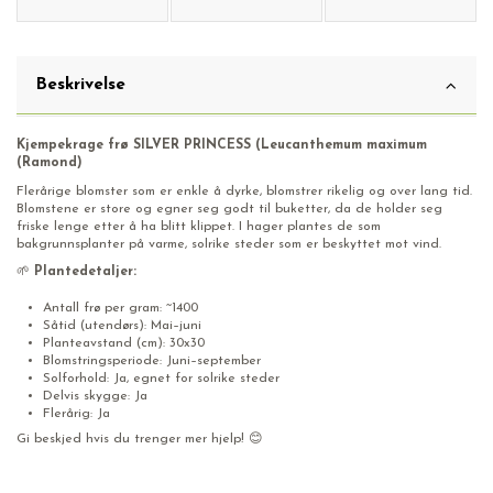
Beskrivelse
Kjempekrage frø SILVER PRINCESS (Leucanthemum maximum
(Ramond)
Flerårige blomster som er enkle å dyrke, blomstrer rikelig og over lang tid.
Blomstene er store og egner seg godt til buketter, da de holder seg
friske lenge etter å ha blitt klippet. I hager plantes de som
bakgrunnsplanter på varme, solrike steder som er beskyttet mot vind.
🌱
Plantedetaljer:
Antall frø per gram: ~1400
Såtid (utendørs): Mai–juni
Planteavstand (cm): 30x30
Blomstringsperiode: Juni–september
Solforhold: Ja, egnet for solrike steder
Delvis skygge: Ja
Flerårig: Ja
Gi beskjed hvis du trenger mer hjelp! 😊