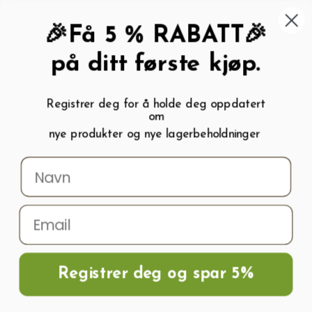
462 58 454
My wishlist (
0
)
Kundeservice:
Kundesenter
🎉Få 5 % RABATT🎉
på ditt første kjøp.
Registrer deg for å holde deg oppdatert
om
0
nye produkter og nye lagerbeholdninger
Menu
Søk
Logg inn
Handlevogn
Hjem
Frø og Næring
Blomsterfrø
Kjempekrage frø SILVER PRINCESS
Registrer deg og spar 5%