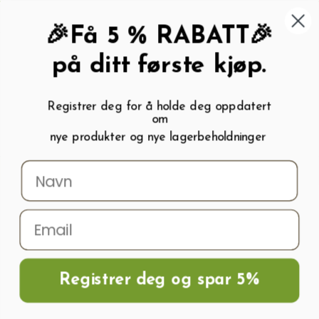
462 58 454
My wishlist (
0
)
Kundeservice:
Kundesenter
🎉Få 5 % RABATT🎉
på ditt første kjøp.
Registrer deg for å holde deg oppdatert
om
0
nye produkter og nye lagerbeholdninger
Menu
Søk
Logg inn
Handlevogn
Hjem
Frø og Næring
Blomsterfrø
Lisespringfrø CAMELLIA BALSAM
Registrer deg og spar 5%