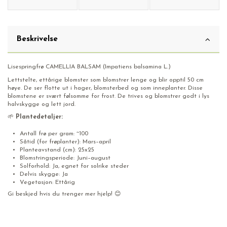
Beskrivelse
Lisespringfrø CAMELLIA BALSAM (Impatiens balsamina L.)
Lettstelte, ettårige blomster som blomstrer lenge og blir opptil 50 cm
høye. De ser flotte ut i hager, blomsterbed og som inneplanter. Disse
blomstene er svært følsomme for frost. De trives og blomstrer godt i lys
halvskygge og lett jord.
🌱
Plantedetaljer:
Antall frø per gram: ~100
Såtid (for frøplanter): Mars–april
Planteavstand (cm): 25x25
Blomstringsperiode: Juni–august
Solforhold: Ja, egnet for solrike steder
Delvis skygge: Ja
Vegetasjon: Ettårig
Gi beskjed hvis du trenger mer hjelp! 😊
Lisespringfrø