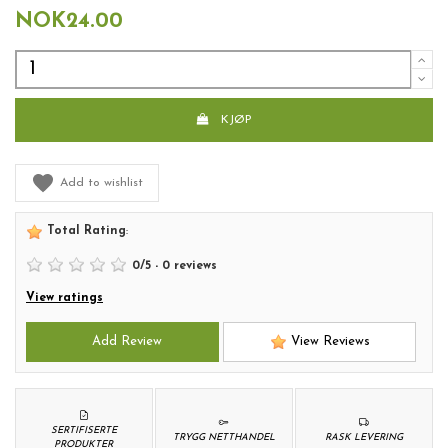
NOK24.00
KJØP
Add to wishlist
Total Rating
:
0
/
5
-
0
reviews
View ratings
Add Review
View Reviews
SERTIFISERTE
TRYGG NETTHANDEL
RASK LEVERING
PRODUKTER