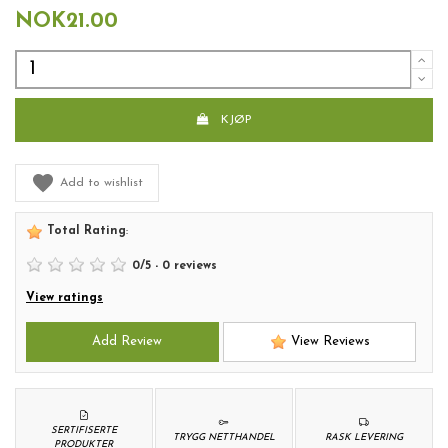
NOK21.00
KJØP
Add to wishlist
Total Rating
:
0
/
5
-
0
reviews
View ratings
Add Review
View Reviews
SERTIFISERTE
TRYGG NETTHANDEL
RASK LEVERING
PRODUKTER