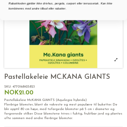
Rabattkoden gjelder ikke drivhus, pergola, carport eller terrassetak. Kan ikke
kombineres med andre tilbud eller rabatter.
Pastellakeleie MC.KANA GIANTS
SKU:
4770168925823
NOK21.00
Pastellakeleie McKANA GIANTS (Aquilegia hybrida)
Flerårige blomster, blant de vakreste og mest populære til buketter. De
blir opptil 80 cm høye, med tofargede blomster på 5 cm i diameter og
forgrenede stilker. Disse blomstene trives i fuktig, fruktbar jord og plantes
ofte sammen med andre flerårige blomster.