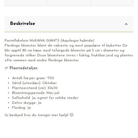
Beskrivelse
Pastellakeleie McKANA GIANTS (Aquilegia hybrida)
Flerårige blomster, blant de vakreste og mest populære til buketter. De
blir opptil 80 cm høye, med tofargede blomster på 5 cm i diameter og
forgrenede stilker. Disse blomstene trives i fuktig, fruktbar jord og plantes
ofte sammen med andre flerårige blomster.
🌱
Plantedetaljer:
Antall frø per gram: ~750
Såtid (utendørs): Oktober
Planteavstand (cm): 30x30
Blomstringsperiode: Mai–juli
Solforhold: Ja, egnet for solrike steder
Delvis skygge: Ja
Flerårig: Ja
Gi beskjed hvis du trenger mer hjelp! 😊
Pastellakeleie