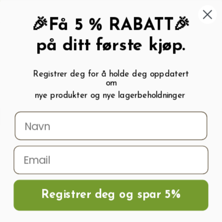
462 58 454
My wishlist (
0
)
Kundeservice:
Kundesenter
🎉Få 5 % RABATT🎉
på ditt første kjøp.
Registrer deg for å holde deg oppdatert
om
0
nye produkter og nye lagerbeholdninger
Menu
Søk
Logg inn
Handlevogn
Hjem
Frø og Næring
Blomsterfrø
Pastellakeleie MC.KANA GIANTS
Registrer deg og spar 5%