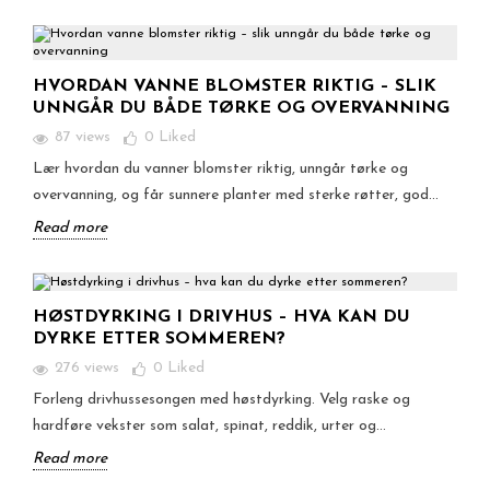
HVORDAN VANNE BLOMSTER RIKTIG – SLIK
UNNGÅR DU BÅDE TØRKE OG OVERVANNING
87 views
0
Liked
Lær hvordan du vanner blomster riktig, unngår tørke og
overvanning, og får sunnere planter med sterke røtter, god...
Read more
HØSTDYRKING I DRIVHUS – HVA KAN DU
DYRKE ETTER SOMMEREN?
276 views
0
Liked
Forleng drivhussesongen med høstdyrking. Velg raske og
hardføre vekster som salat, spinat, reddik, urter og...
Read more