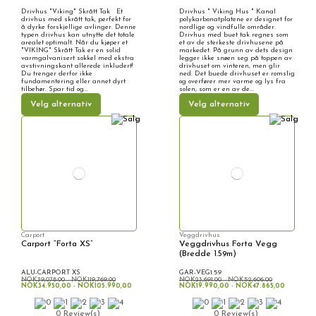
Drivhus "Viking" Skrått Tak Et
Drivhus " Viking Hus " Kanal
drivhus med skrått tak, perfekt for
polykarbonatplatene er designet for
å dyrke forskjellige avlinger. Denne
nordlige og vindfulle områder.
typen drivhus kan utnytte det totale
Drivhus med buet tak regnes som
arealet optimalt. Når du kjøper et
et av de sterkeste drivhusene på
"VIKING" Skrått Tak er en solid
markedet. På grunn av dets design
varmgalvanisert sokkel med ekstra
legger ikke snøen seg på toppen av
avstivningskant allerede inkludert!
drivhuset om vinteren, men glir
Du trenger derfor ikke
ned. Det buede drivhuset er romslig
fundamentering eller annet dyrt
og overfører mer varme og lys fra
tilbehør. Spar tid og...
solen, som er en av de...
Velg alternativ
Velg alternativ
Carport
Veggdrivhus
Carport “Forta XS”
Veggdrivhus Forta Vegg
(Bredde 1.59m)
ALU-CARPORT XS
GAR-VEG1.59
NOK39,078.00 - NOK119,769.00
NOK23,691.00 - NOK52,606.00
NOK34.950,00 - NOK105.990,00
NOK19.990,00 - NOK47.865,00
0 Review(s)
0 Review(s)