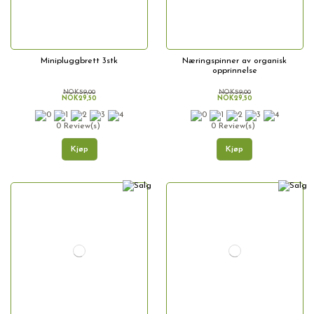
Minipluggbrett 3stk
Næringspinner av organisk
opprinnelse
NOK59,00
NOK59,00
NOK29,50
NOK29,50
0 Review(s)
0 Review(s)
Kjøp
Kjøp