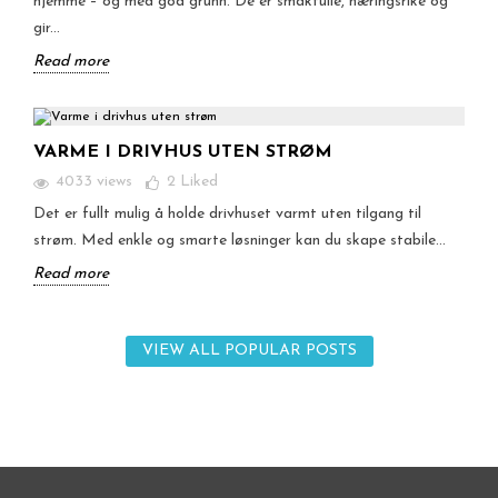
hjemme – og med god grunn. De er smakfulle, næringsrike og
gir...
Read more
VARME I DRIVHUS UTEN STRØM
4033 views
2
Liked
Det er fullt mulig å holde drivhuset varmt uten tilgang til
strøm. Med enkle og smarte løsninger kan du skape stabile...
Read more
VIEW ALL POPULAR POSTS