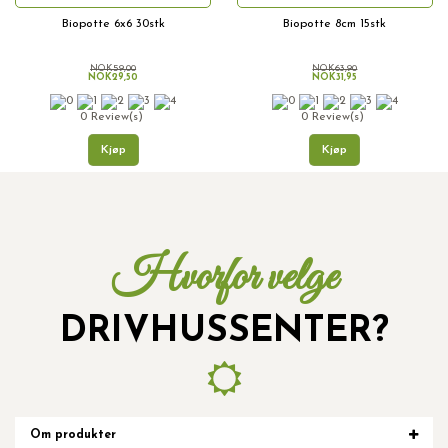
Biopotte 6x6 30stk
Biopotte 8cm 15stk
NOK59,00
NOK63,90
NOK29,50
NOK31,95
0 Review(s)
0 Review(s)
Kjøp
Kjøp
Hvorfor velge
DRIVHUSSENTER?
Om produkter