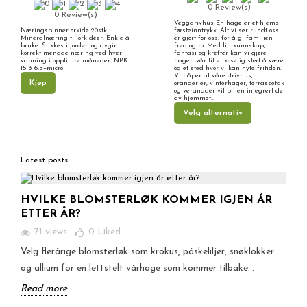
0 Review(s)
0 Review(s)
Veggdrivhus En hage er et hjems
Næringspinner orkide 20stk
førsteinntrykk. Alt vi ser rundt oss
Mineralnæring til orkidéer. Enkle å
er gjort for oss, for å gi familien
bruke. Stikkes i jorden og avgir
fred og ro. Med litt kunnskap,
korrekt mengde næring ved hver
fantasi og krefter kan vi gjøre
vanning i opptil tre måneder. NPK
hagen vår til et koselig sted å være
15-3-6,5+micro
og et sted hvor vi kan nyte fritiden.
Vi håper at våre drivhus,
Kjøp
orangerier, vinterhager, terrassetak
og verandaer vil bli en integrert del
av hjemmet...
Velg alternativ
Latest posts
HVILKE BLOMSTERLØK KOMMER IGJEN ÅR
ETTER ÅR?
71 views
0
Liked
Velg flerårige blomsterløk som krokus, påskeliljer, snøklokker
og allium for en lettstelt vårhage som kommer tilbake...
Read more