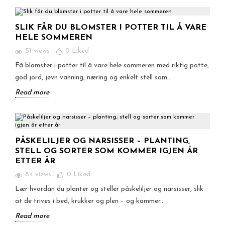
SLIK FÅR DU BLOMSTER I POTTER TIL Å VARE
HELE SOMMEREN
51 views
0
Liked
Få blomster i potter til å vare hele sommeren med riktig potte,
god jord, jevn vanning, næring og enkelt stell som...
Read more
PÅSKELILJER OG NARSISSER – PLANTING,
STELL OG SORTER SOM KOMMER IGJEN ÅR
ETTER ÅR
84 views
0
Liked
Lær hvordan du planter og steller påskeliljer og narsisser, slik
at de trives i bed, krukker og plen – og kommer...
Read more