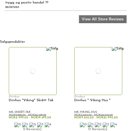
trygg og positiv handel ??
06/09/2023
View All Store Reviews
Salgsprodukter
Drivhus
Drivhus
Drivhus "Viking" Skrått Tak
Drivhus " Viking Hus "
MK-SKRÅTT-TAK
MK-VIKING-HUS
NOK9,990.00 - NOK22,499.00
NOK11,650.00 - NOK28,550.00
NOK8.999,00 - NOK19.499,00
NOK9.650,00 - NOK23.990,00
0 Review(s)
13 Review(s)