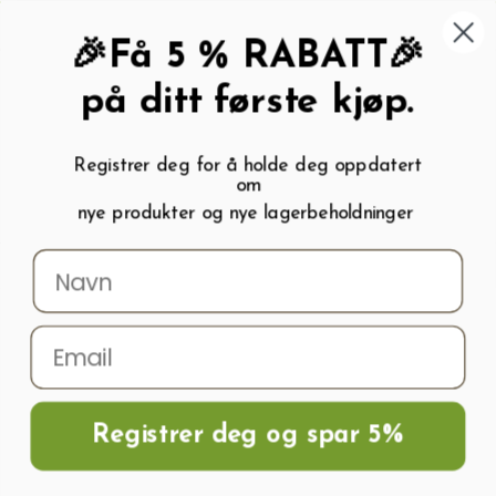
462 58 454
My wishlist (
0
)
Kundeservice:
Kundesenter
🎉Få 5 % RABATT🎉
på ditt første kjøp.
Registrer deg for å holde deg oppdatert
om
0
nye produkter og nye lagerbeholdninger
Menu
Søk
Logg inn
Handlevogn
DRIVHUS
Stål
Registrer deg og spar 5%
DRIVHUS