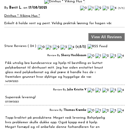
By
Berit L.
on
17/08/2025
(5/5)
Drivhus " Viking Hus "
Enkelt å holde rent og pent. Veldig praktisk løsning for hagen vår.
View All Reviews
Store Reviews ( 24 )
(
4,8
/
5
)
Review By
Sherry Hochbaum
Fikk utrolig bra kundeservice og hjelp til bestilling av kuttet
polykarbonat til drivhuset mitt. Jeg har siden erstattet knust
glass med polykarbonat og skal prøve å handle hos de i
fremtiden grunnet hvor dyktige og hyggelige de var.
14/09/2023
Review By
Julie Kristin V
Superrask levering!
07/09/2023
Review By
Thomas Krømke
Topp kvalitet på produktene. Meget rask levering. Behjelpelig
hvis problemer skulle dukke opp. Også kjapp med å hjelp.
Meget fornøyd og vil anbefale denne forhandleren for en