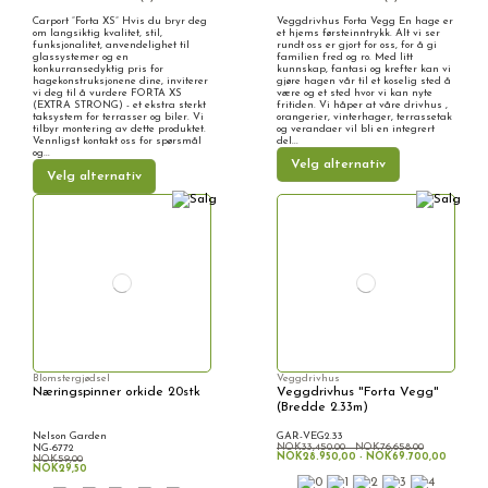
Carport “Forta XS” Hvis du bryr deg
Veggdrivhus Forta Vegg En hage er
om langsiktig kvalitet, stil,
et hjems førsteinntrykk. Alt vi ser
funksjonalitet, anvendelighet til
rundt oss er gjort for oss, for å gi
glassystemer og en
familien fred og ro. Med litt
konkurransedyktig pris for
kunnskap, fantasi og krefter kan vi
hagekonstruksjonene dine, inviterer
gjøre hagen vår til et koselig sted å
vi deg til å vurdere FORTA XS
være og et sted hvor vi kan nyte
(EXTRA STRONG) - et ekstra sterkt
fritiden. Vi håper at våre drivhus ,
taksystem for terrasser og biler. Vi
orangerier, vinterhager, terrassetak
tilbyr montering av dette produktet.
og verandaer vil bli en integrert
Vennligst kontakt oss for spørsmål
del...
og...
Velg alternativ
Velg alternativ
Blomstergjødsel
Veggdrivhus
Næringspinner orkide 20stk
Veggdrivhus "Forta Vegg"
(Bredde 2.33m)
Nelson Garden
GAR-VEG2.33
NOK33,450.00 - NOK76,658.00
NG-6772
NOK28.950,00 - NOK69.700,00
NOK59,00
NOK29,50