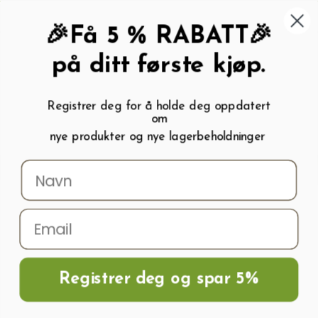
462 58 454
My wishlist (
0
)
Kundeservice:
Kundesenter
🎉Få 5 % RABATT🎉
på ditt første kjøp.
Registrer deg for å holde deg oppdatert
om
0
nye produkter og nye lagerbeholdninger
Menu
Søk
Logg inn
Handlevogn
Hjem
Frø og Næring
Blomsterfrø
Rødsalvie frø SCARLET PICCOLO
Registrer deg og spar 5%