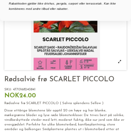
Rabattkoden gjelder ikke drivhus, pergola, carport eller terrassetak. Kan ikke
kombineres med andre tilbud eller rabatter.
Rødsalvie frø SCARLET PICCOLO
SKU:
4770168240841
NOK24.00
Rødsalvie frø SCARLET PICCOLO ( Salvia splendens Sellow )
Disse ettårige blomstene blir opptil 20 cm høye og har blanke,
mørkegrønne blader og lyse røde blomsterklaser. De trives best på solrike,
vindbeskyttede steder med lett, moderat fuktig, ikke-sur jord som ikke er
overgjødslet. Perfekte for ulike blomsterbed, kantbeplantning, store
områder og balkonger. Småplantene plantes ut i blomsterbed etter at