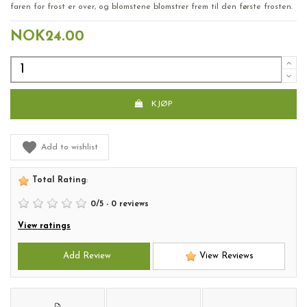
faren for frost er over, og blomstene blomstrer frem til den første frosten.
NOK24.00
KJØP
Add to wishlist
Total Rating
:
0
/
5
-
0
reviews
View ratings
Add Review
View Reviews