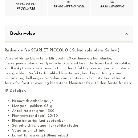
SERTIFISERTE
TRYGG NETTHANDEL
RASK LEVERING
PRODUKTER
Beskrivelse
Rødsalvie frø SCARLET PICCOLO ( Salvia splendens Sellow )
Disse ettårige blomstene blir opptil 20 cm høye og har blanke,
mørkegrønne blader og lyse røde blomsterklaser. De trives best på solrike,
vindbeskyttede steder med lett, moderat fuktig, ikke-sur jord som ikke er
overgjødslet. Perfekte for ulike blomsterbed, kantbeplantning, store
områder og balkonger. Småplantene plantes ut i blomsterbed etter at
faren for frost er over, og blomstene blomstrer frem til den første frosten.
🌱 Detaljer:
Hermetisk emballasje: Ja
Mengde i pakken: 0,3 g
Antall frø per gram: ~300
Planteavstand (cm): 20x30
Blomstringstid: Juni–september
Solforhold: Ja, egnet for solrike steder
Vegetasjon: Ettårig
Egnet for dyrking i: Blomsterbed