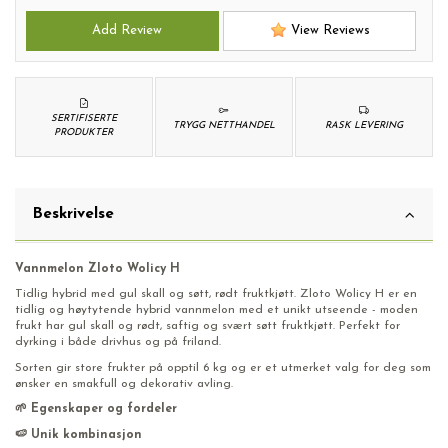
Add Review
View Reviews
SERTIFISERTE
TRYGG NETTHANDEL
RASK LEVERING
PRODUKTER
Beskrivelse
Vannmelon Zloto Wolicy H
Tidlig hybrid med gul skall og søtt, rødt fruktkjøtt. Zloto Wolicy H er en
tidlig og høytytende hybrid vannmelon med et unikt utseende - moden
frukt har gul skall og rødt, saftig og svært søtt fruktkjøtt. Perfekt for
dyrking i både drivhus og på friland.
Sorten gir store frukter på opptil 6 kg og er et utmerket valg for deg som
ønsker en smakfull og dekorativ avling.
🌱 Egenskaper og fordeler
🍉 Unik kombinasjon