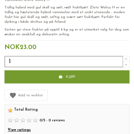
Tidlig hybrid med gul skall og søtt, rødt fruktkjøtt. Zloto Wolicy H er en
tidlig og høytytende hybrid vannmelon med et unikt utseende - moden
frukt har gul skall og rødt, saftig og svært søtt fruktkjøtt. Perfekt for
dyrking i både drivhus og på friland.
Sorten gir store frukter på opptil 6 kg og er et utmerket valg for deg som
ønsker en smakfull og dekorativ avling.
NOK23.00
KJØP
Add to wishlist
Total Rating
:
0
/
5
-
0
reviews
View ratings