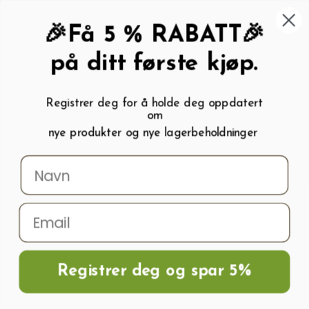
462 58 454
My wishlist (
0
)
Kundeservice:
Kundesenter
🎉Få 5 % RABATT🎉
på ditt første kjøp.
Registrer deg for å holde deg oppdatert
om
0
nye produkter og nye lagerbeholdninger
Menu
Søk
Logg inn
Handlevogn
Hjem
Frø og Næring
Grønnsaksfrø
Melonfrø
Vannmelon Zloto Wolicy
H
Registrer deg og spar 5%