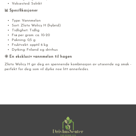
Voksested: Solrikt
📊 Spesifikasjoner
Type: Vannmelon
Sort: Zloto Wolicy H (hybrid)
Tidlighet: Tidlig
Frø per gram: ca. 10-20
Pakning: 0,5 g
Fruktvekt: opptil 6 kg
Dyrking: Friland og drivhus
🌞 En eksklusiv vannmelon til hagen
Złoto Wolicy H gir deg en spennende kombinasjon av utseende og smak -
perfekt for deg som vil dyrke noe litt annerledes.