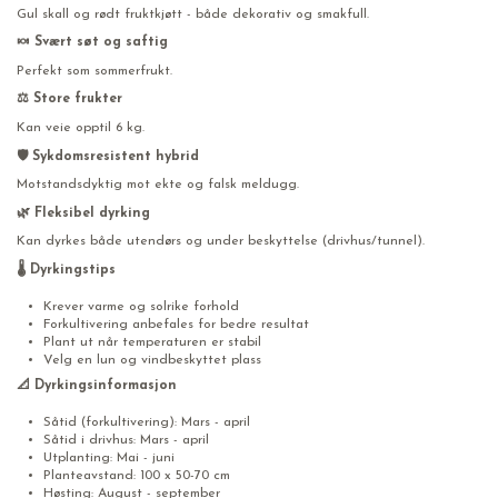
Gul skall og rødt fruktkjøtt - både dekorativ og smakfull.
🍬 Svært søt og saftig
Perfekt som sommerfrukt.
⚖️ Store frukter
Kan veie opptil 6 kg.
🛡️ Sykdomsresistent hybrid
Motstandsdyktig mot ekte og falsk meldugg.
🌿 Fleksibel dyrking
Kan dyrkes både utendørs og under beskyttelse (drivhus/tunnel).
🌡️ Dyrkingstips
Krever varme og solrike forhold
Forkultivering anbefales for bedre resultat
Plant ut når temperaturen er stabil
Velg en lun og vindbeskyttet plass
📐 Dyrkingsinformasjon
Såtid (forkultivering): Mars - april
Såtid i drivhus: Mars - april
Utplanting: Mai - juni
Planteavstand: 100 x 50-70 cm
Høsting: August - september