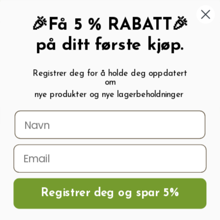
462 58 454
My wishlist (
0
)
Kundeservice:
Kundesenter
🎉Få 5 % RABATT🎉
på ditt første kjøp.
Registrer deg for å holde deg oppdatert
om
0
nye produkter og nye lagerbeholdninger
Menu
Søk
Logg inn
Handlevogn
Hjem
Frø og Næring
Vinterløk Hvitløk BAJKAL
Registrer deg og spar 5%