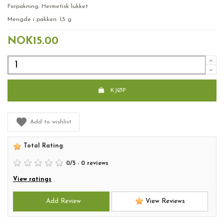
Forpakning: Hermetisk lukket
Mengde i pakken: 1,5 g
NOK15.00
KJØP
Add to wishlist
Total Rating
:
0
/
5
-
0
reviews
View ratings
Add Review
View Reviews