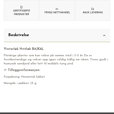
SERTIFISERTE
TRYGG NETTHANDEL
RASK LEVERING
PRODUKTER
Beskrivelse
Vinterløk Hvitløk BAJKAL
Flerårige planter som kan vokse på samme sted i 3–5 år. De er
frostbestandige og vokser opp igjen veldig tidlig om våren. Trives godt i
humusrik sandjord eller lett til middels tung jord.
🌱
Tilleggsinformasjon:
Forpakning: Hermetisk lukket
Mengde i pakken: 1,5 g