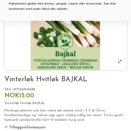
Rabattkoden gjelder ikke drivhus, pergola, carport eller terrassetak. Kan ikke
kombineres med andre tilbud eller rabatter.
Vinterløk Hvitløk BAJKAL
SKU:
4770168146082
NOK15.00
Vinterløk Hvitløk BAJKAL
Flerårige planter som kan vokse på samme sted i 3–5 år. De er
frostbestandige og vokser opp igjen veldig tidlig om våren. Trives godt i
humusrik sandjord eller lett til middels tung jord.
🌱
Tilleggsinformasjon: