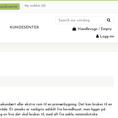
My wishlist (
0
)
undesenter
KUNDESENTER
Handlevogn
/
Empty
Logg inn
sekundært eller ekstra rom til en primærbygning. Det kan brukes til en
åde. Et anneks er vanligvis adskilt fra hovedhuset, men ligger på
v hva det skal brukes til, med alt fra enkle, minimalistiske