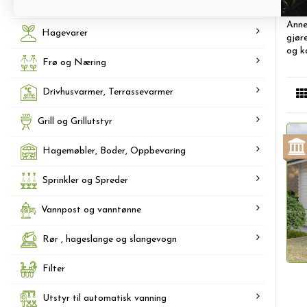
Tilbehør til forkultivering og dyrking
planl
Anne
Hagevarer
gjør
og k
Frø og Næring
Drivhusvarmer, Terrassevarmer
Grill og Grillutstyr
Hagemøbler, Boder, Oppbevaring
Sprinkler og Spreder
Vannpost og vanntønne
Rør , hageslange og slangevogn
Filter
Utstyr til automatisk vanning