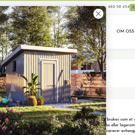
462 58 454
Kundeservice:
K
VARER
BRUKTE VARER
PRODUKTUTLEIE
OM OSS
nneks
ks
nnekss er en allsidig og funksjonell konstruksjon som ofte brukes som et 
e formål, for eksempel som gjestehus, hjemmekontor, studio eller lageromr
e eiendom. Utformingen og konstruksjonen av annekset varierer avhengig a