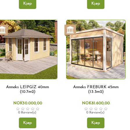
Kjøp
Kjøp
Anneks LEIPGIZ 40mm
Anneks FREBURK 45mm
(10.7m2)
(13.3m2)
NOK50.000,00
NOK81.600,00
0 Review(s)
0 Review(s)
Kjøp
Kjøp