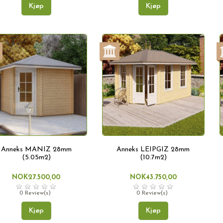
Kjøp
Kjøp
Anneks MANIZ 28mm
Anneks LEIPGIZ 28mm
(5.05m2)
(10.7m2)
NOK27.500,00
NOK43.750,00
0 Review(s)
0 Review(s)
Kjøp
Kjøp