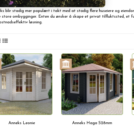
øsninger til mer forseggjorte, fullt møblerte bygninger.
ks blir stadig mer populært i takt med at stadig flere huseiere og eiendom
e store ombygginger. Enten du ønsker å skape et privat tilfluktssted, et fu
ostnadseffektiv løsning.
Anneks Leonie
Anneks Haga S28mm