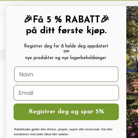
🎉Få 5 % RABATT🎉
på ditt første kjøp.
PRODUKTKATALOG
ALLE TILBUDS
Registrer deg for å holde deg oppdatert
om
Hjem
Terrassetak, Pergola, Hagestuer, Carport
Anneks
nye produkter og nye lagerbeholdninger
A
Drivhus
Drivhus tilbehør
Polykarbonat, Glass Og Tilbehør
Registrer deg og spar 5%
Anne
Terrassetak, Pergola, Hagestuer, Carport
En A
Drivhus vanningssett
rekk
Rabattkoden gjelder ikke drivhus, pergola, carport eller terrassetak. Kan ikke
samm
kombineres med andre tilbud eller rabatter.