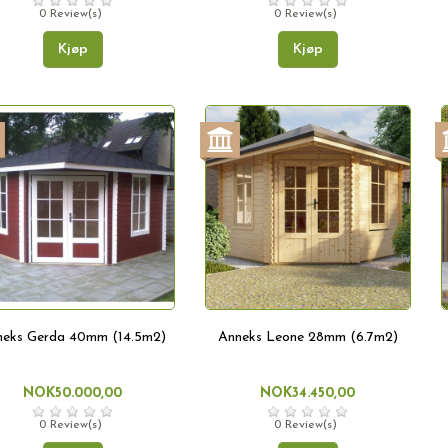
0 Review(s)
0 Review(s)
Kjøp
Kjøp
neks Gerda 40mm (14.5m2)
Anneks Leone 28mm (6.7m2)
NOK50.000,00
NOK34.450,00
0 Review(s)
0 Review(s)