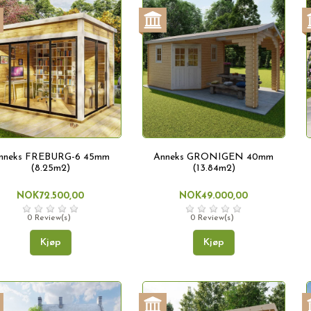
nneks FREBURG-6 45mm
Anneks GRONIGEN 40mm
(8.25m2)
(13.84m2)
NOK72.500,00
NOK49.000,00
0 Review(s)
0 Review(s)
Kjøp
Kjøp