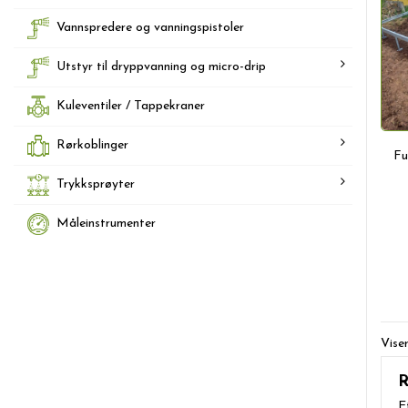
Vannspredere og vanningspistoler
Utstyr til dryppvanning og micro-drip
Kuleventiler / Tappekraner
Rørkoblinger
Fu
Trykksprøyter
Måleinstrumenter
Vise
R
E