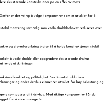
dere eksisterende konstruksjoner på en effektiv måte.
. Derfor er det viktig å velge komponenter som er utviklet for å
og stabil montering samtidig som vedlikeholdsbehovet reduseres over
kre og stormforankring bidrar til å holde konstruksjonen stabil
 enkelt å vedlikeholde eller oppgradere eksisterende drivhus
attende utskiftninger.
ksimal kvalitet og pålitelighet. Sortimentet inkluderer
tløsninger og andre drivhus elementer utviklet for høy belastning og
ningene som passer ditt drivhus. Med riktige komponenter får du
ygget for å vare i mange år.