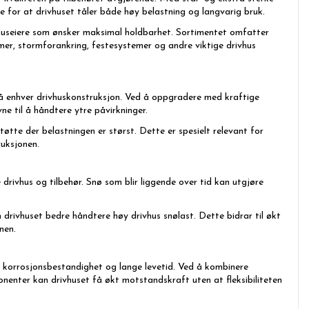
e for at drivhuset tåler både høy belastning og langvarig bruk.
vhuseiere som ønsker maksimal holdbarhet. Sortimentet omfatter
mer, stormforankring, festesystemer og andre viktige drivhus
på enhver drivhuskonstruksjon. Ved å oppgradere med kraftige
e til å håndtere ytre påvirkninger.
øtte der belastningen er størst. Dette er spesielt relevant for
ruksjonen.
 drivhus og tilbehør. Snø som blir liggende over tid kan utgjøre
drivhuset bedre håndtere høy drivhus snølast. Dette bidrar til økt
nen.
e korrosjonsbestandighet og lange levetid. Ved å kombinere
enter kan drivhuset få økt motstandskraft uten at fleksibiliteten