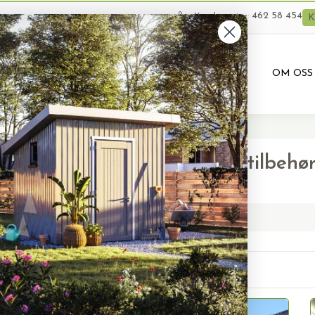
462 58 454
Kundeservice:
K
VARER
BRUKTE VARER
PRODUKTUTLEIE
OM OSS
ål- og ekstra sterke drivhus tilbehø