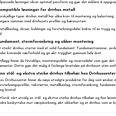
ilpassede løsninger sikrer optimal passform og gjør det enklere å oppgra
ompatible løsninger for drivhus metall
orskjellige typer drivhus metall har ulike krav til montering og belastning
ungere sammen med drivhusets profiler og bæresystem.
etallbeslag, skruer, koblinger og forsterkningsdeler bidrar til en trygg 
d.
undament, stormforankring og sikker montering
t sterkt drivhus starter med et solid fundament. Fundamentrammer, jordan
nder krevende værforhold og gir økt trygghet gjennom hele året.
 tillegg finner du festeklips, monteringsdeler og reservedeler som gjør det
lementer. Dette gjør det mulig å forlenge levetiden på drivhuset uten omf
inn stål- og ekstra sterke drivhus tilbehør hos Drivhussenter
os Drivhussenter finner du nøye utvalgte produkter for deg som ønsker ma
orsterkningsprofiler, takstøtter, metallbeslag, stormforankring, fundamen
ang levetid.
tforsk vårt utvalg av stål- og ekstra sterke drivhus tilbehør og finn løs
edre beskyttelse mot værpåvirkning, økt sikkerhet og et drivhus som er b