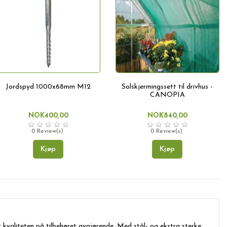
Jordspyd 1000x68mm M12
Solskjermingssett til drivhus -
CANOPIA
NOK400,00
NOK840,00
0 Review(s)
0 Review(s)
Kjøp
Kjøp
er kvaliteten på tilbehøret avgjørende. Med stål- og ekstra sterke