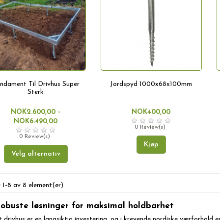
ndament Til Drivhus Super
Jordspyd 1000x68x100mm
Sterk
NOK2.600,00 -
NOK400,00
NOK6.490,00
0 Review(s)
0 Review(s)
Kjøp
Velg alternativ
r 1-8 av 8 element(er)
obuste løsninger for maksimal holdbarhet
t drivhus er en langsiktig investering, og i krevende nordiske værforhold 