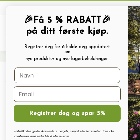
🎉Få 5 % RABATT🎉
på ditt første kjøp.
PRODUKTKATALOG
ALLE TILBUDS
Registrer deg for å holde deg oppdatert
om
Hjem
Drivhus Tilbehør
Stål- og ekstra sterke drivhus tilbehør
nye produkter og nye lagerbeholdninger
St
Drivhus
Drivhus tilbehør
Polykarbonat, Glass Og Tilbehør
Registrer deg og spar 5%
Terrassetak, Pergola, Hagestuer, Carport
Drivhus vanningssett
Rabattkoden gjelder ikke drivhus, pergola, carport eller terrassetak. Kan ikke
kombineres med andre tilbud eller rabatter.