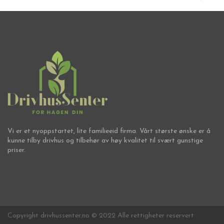
Vi er et nyoppstartet, lite familieeid firma. Vårt største ønske er å
kunne tilby drivhus og tilbehør av høy kvalitet til svært gunstige
priser.
Copyright drivhussenter.no © 2022 Alle rettigheter reservert