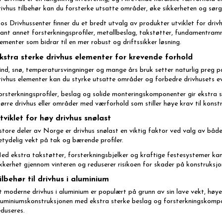
rivhus tilbehør kan du forsterke utsatte områder, øke sikkerheten og sørg
os Drivhussenter finner du et bredt utvalg av produkter utviklet for dri
lant annet forsterkningsprofiler, metallbeslag, takstøtter, fundamentram
lementer som bidrar til en mer robust og driftssikker løsning.
kstra sterke drivhus elementer for krevende forhold
ind, snø, temperatursvingninger og mange års bruk setter naturlig preg 
rivhus elementer kan du styrke utsatte områder og forbedre drivhusets evn
orsterkningsprofiler, beslag og solide monteringskomponenter gir ekstra st
tørre drivhus eller områder med værforhold som stiller høye krav til konst
tviklet for høy drivhus snølast
 store deler av Norge er drivhus snølast en viktig faktor ved valg av både
etydelig vekt på tak og bærende profiler.
ed ekstra takstøtter, forsterkningsbjelker og kraftige festesystemer kan 
ikkerhet gjennom vinteren og reduserer risikoen for skader på konstruksjo
ilbehør til drivhus i aluminium
t moderne drivhus i aluminium er populært på grunn av sin lave vekt, høy
luminiumskonstruksjonen med ekstra sterke beslag og forsterkningskompon
eduseres.