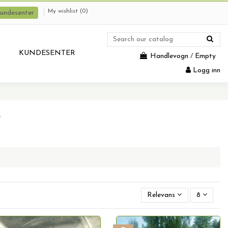
My wishlist (
0
)
undesenter
KUNDESENTER
Handlevogn
/
Empty
Logg inn
r
Relevans
8