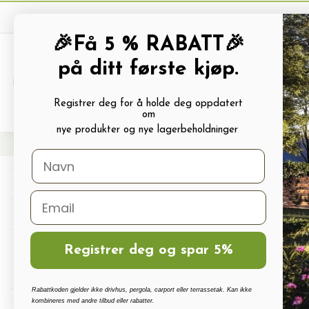
🎉Få 5 % RABATT🎉
på ditt første kjøp.
PRODUKTKATALOG
ALLE TILBUDS
Registrer deg for å holde deg oppdatert
Review(s) and rating(s)
om
nye produkter og nye lagerbeholdninger
Hjem
Drivhus
Dr
Drivhus
Drivhus tilbehør
Polykarbonat, Glass Og Tilbehør
Registrer deg og spar 5%
Terrassetak, Pergola, Hagestuer, Carport
Rabattkoden gjelder ikke drivhus, pergola, carport eller terrassetak. Kan ikke
kombineres med andre tilbud eller rabatter.
Drivhus vanningssett