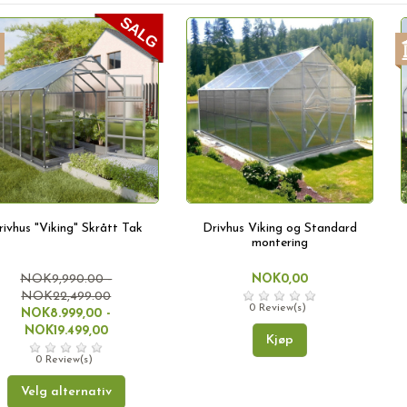
rivhus "Viking" Skrått Tak
Drivhus Viking og Standard
montering
NOK9,990.00 -
NOK0,00
NOK22,499.00
0 Review(s)
NOK8.999,00 -
NOK19.499,00
Kjøp
0 Review(s)
Velg alternativ