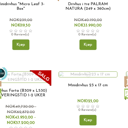
inidrivhus "Micro Leaf 3-
Drivhus i tre PALRAM
Box"
NATURA (249 x 360cm)
NOK239,00
NOK40.190,00
NOK119,50
NOK33.990,00
0 Review(s)
0 Review(s)
Kjøp
Kjøp
Minidrivhus 23 x 17 cm
ivhus Forta (B309 x L530)
EVERINGSTID 1-2 UKER
NOK125,00
NOK49,730.00 -
0 Review(s)
NOK62,872.00
NOK43.950,00 -
Kjøp
NOK57.200,00