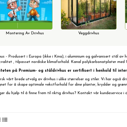
Montering Av Drivhus
Veggdrivhus
hus - Produsert i Europa (ikke i Kina), i aluminium og galvanisert stål av
kvalitet , tilpasset nordiske klimaforhold. Kanal polykarbonatplater med 
iteten på Premium- og ståldrivhus er sertifisert i henhold til int
sk vårt brede utvalg av drivhus i ulike størrelser og stiler. Vi har også
dr
gnet for å skape optimale vekstforhold for dine planter, krydder og grønn
er du hjelp til å finne frem til riktig drivhus? Kontakt vår
kundeservice
i 
itet