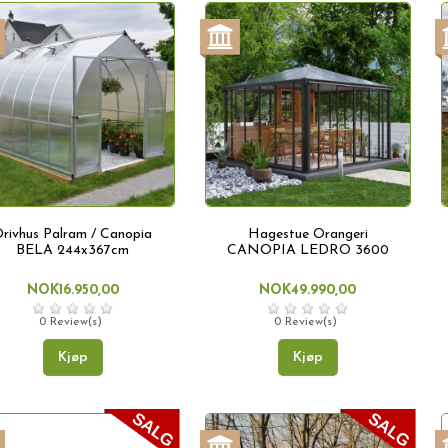
rivhus Palram / Canopia
Hagestue Orangeri
BELA 244x367cm
CANOPIA LEDRO 3600
NOK16.950,00
NOK49.990,00
0 Review(s)
0 Review(s)
Kjøp
Kjøp