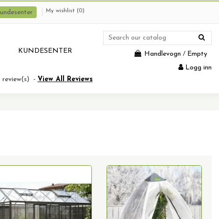
My wishlist (
0
)
undesenter
KUNDESENTER
Handlevogn
/
Empty
Logg inn
3
review(s)
-
View All Reviews