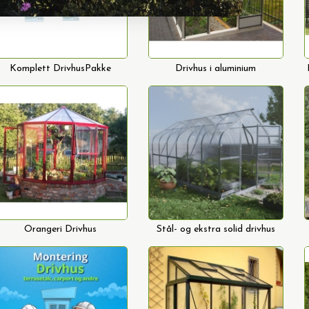
Komplett DrivhusPakke
Drivhus i aluminium
Orangeri Drivhus
Stål- og ekstra solid drivhus