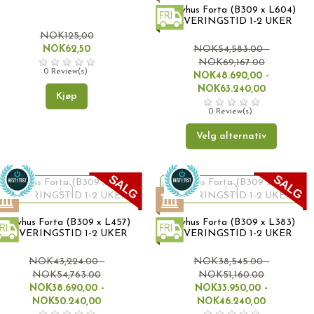
Drivhus Forta (B309 x L604)
LEVERINGSTID 1-2 UKER
NOK125,00
NOK62,50
NOK54,583.00 -
NOK69,167.00
0 Review(s)
NOK48.690,00 -
NOK63.240,00
Kjøp
0 Review(s)
Velg alternativ
Drivhus Forta (B309 x L457)
Drivhus Forta (B309 x L383)
LEVERINGSTID 1-2 UKER
LEVERINGSTID 1-2 UKER
NOK43,224.00 -
NOK38,545.00 -
NOK54,763.00
NOK51,160.00
NOK38.690,00 -
NOK33.950,00 -
NOK50.240,00
NOK46.240,00