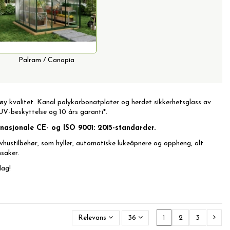
Palram / Canopia
 høy kvalitet. Kanal polykarbonatplater og herdet sikkerhetsglass av
UV-beskyttelse og 10 års garanti*.
ernasjonale CE- og ISO 9001: 2015-standarder.
ivhustilbehør
, som hyller, automatiske lukeåpnere og oppheng, alt
saker.
dag!
Relevans
36
1
2
3