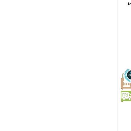
M
Dr
L