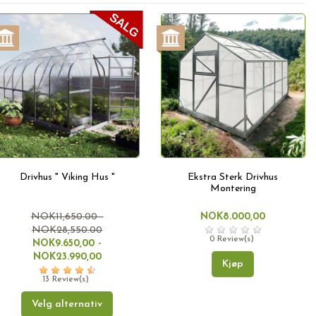
Drivhus " Viking Hus "
Ekstra Sterk Drivhus
Montering
NOK11,650.00 -
NOK8.000,00
NOK28,550.00
0 Review(s)
NOK9.650,00 -
NOK23.990,00
Kjøp
13 Review(s)
Velg alternativ