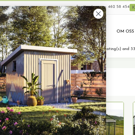
462 58 454
Kundeservice:
K
VARER
BRUKTE VARER
PRODUKTUTLEIE
OM OSS
(
4,76
/
5
)
Kategori :
Drivhus
- Based on
33
rating(s) and
3
ivhus