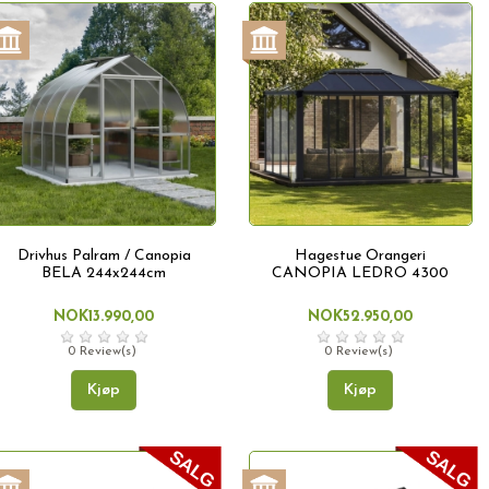
Drivhus Palram / Canopia
Hagestue Orangeri
BELA 244x244cm
CANOPIA LEDRO 4300
NOK13.990,00
NOK52.950,00
0 Review(s)
0 Review(s)
Kjøp
Kjøp