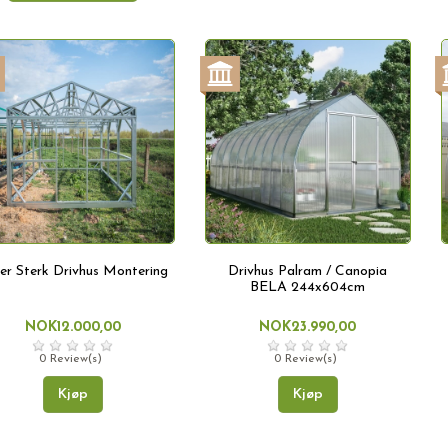
er Sterk Drivhus Montering
Drivhus Palram / Canopia
BELA 244x604cm
NOK12.000,00
NOK23.990,00
0 Review(s)
0 Review(s)
Kjøp
Kjøp