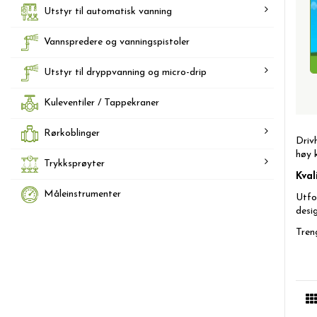
Utstyr til automatisk vanning
Vannspredere og vanningspistoler
Utstyr til dryppvanning og micro-drip
Kuleventiler / Tappekraner
Rørkoblinger
Driv
høy 
Trykksprøyter
Kval
Måleinstrumenter
Utfor
desi
Treng
Kval