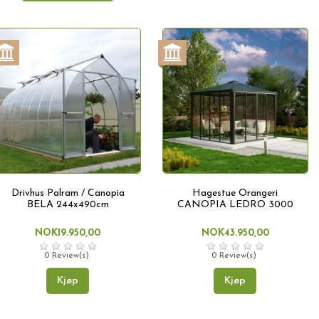
Drivhus Palram / Canopia
Hagestue Orangeri
BELA 244x490cm
CANOPIA LEDRO 3000
NOK19.950,00
NOK43.950,00
0 Review(s)
0 Review(s)
Kjøp
Kjøp