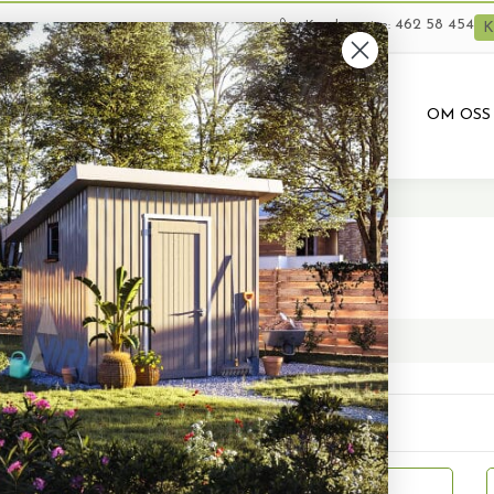
462 58 454
Kundeservice:
K
VARER
BRUKTE VARER
PRODUKTUTLEIE
OM OSS
anteskje