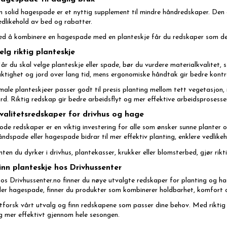
n solid hagespade er et nyttig supplement til mindre håndredskaper. Den eg
edlikehold av bed og rabatter.
ed å kombinere en hagespade med en planteskje får du redskaper som de
elg riktig planteskje
år du skal velge planteskje eller spade, bør du vurdere materialkvalitet, 
uktighet og jord over lang tid, mens ergonomiske håndtak gir bedre kontro
male planteskjeer passer godt til presis planting mellom tett vegetasjon,
ord. Riktig redskap gir bedre arbeidsflyt og mer effektive arbeidsprosesser
valitetsredskaper for drivhus og hage
ode redskaper er en viktig investering for alle som ønsker sunne planter 
åndspade eller hagespade bidrar til mer effektiv planting, enklere vedlike
nten du dyrker i drivhus, plantekasser, krukker eller blomsterbed, gjør rik
inn planteskje hos Drivhussenter
os Drivhussenter.no finner du nøye utvalgte redskaper for planting og h
ller hagespade, finner du produkter som kombinerer holdbarhet, komfort o
tforsk vårt utvalg og finn redskapene som passer dine behov. Med riktig v
g mer effektivt gjennom hele sesongen.