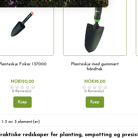
Planteskje Fiskar 137000
Planteskje med gummiert
håndtak
NOK120,00
NOK95,00
0 Review(s)
0 Review(s)
Kjøp
Kjøp
r 1-3 av 3 element(er)
raktiske redskaper for planting, ompotting og presi