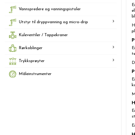
E
Vannspredere og vanningspistoler
e
b
Utstyr til dryppvanning og micro-drip
H
p
Kuleventiler / Tappekraner
P
E
Rørkoblinger
t
Trykksprøyter
D
P
Måleinstrumenter
E
k
M
H
E
s
E
H