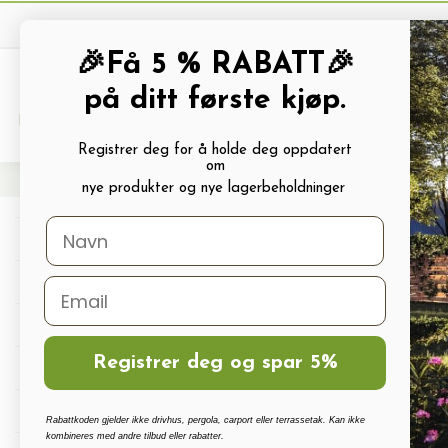
🎉Få 5 % RABATT🎉
på ditt første kjøp.
PRODUKTKATALOG
ALLE TILBUDS
Registrer deg for å holde deg oppdatert
om
Hjem
Hagevarer
HAGEVERKTØY
Planteskje
nye produkter og nye lagerbeholdninger
Pl
Drivhus
Drivhus tilbehør
Polykarbonat, Glass Og Tilbehør
Registrer deg og spar 5%
Terrassetak, Pergola, Hagestuer, Carport
Drivhus vanningssett
Rabattkoden gjelder ikke drivhus, pergola, carport eller terrassetak. Kan ikke
kombineres med andre tilbud eller rabatter.