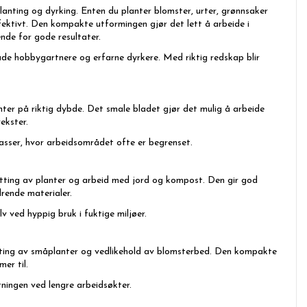
lanting og dyrking. Enten du planter blomster, urter, grønnsaker
ffektivt. Den kompakte utformingen gjør det lett å arbeide i
nde for gode resultater.
både hobbygartnere og erfarne dyrkere. Med riktig redskap blir
planter på riktig dybde. Det smale bladet gjør det mulig å arbeide
ekster.
kasser, hvor arbeidsområdet ofte er begrenset.
lytting av planter og arbeid med jord og kompost. Den gir god
drende materialer.
lv ved hyppig bruk i fuktige miljøer.
nting av småplanter og vedlikehold av blomsterbed. Den kompakte
er til.
ningen ved lengre arbeidsøkter.