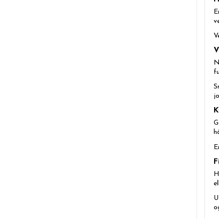
E
v
V
V
N
f
S
j
K
G
h
E
F
H
e
U
o