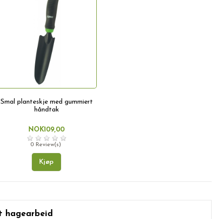
Smal planteskje med gummiert
håndtak
NOK109,00
0 Review(s)
Kjøp
st hagearbeid