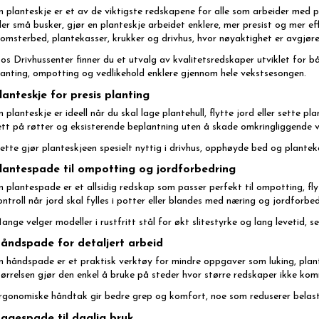
n planteskje er et av de viktigste redskapene for alle som arbeider med p
ller små busker, gjør en planteskje arbeidet enklere, mer presist og mer e
lomsterbed, plantekasser, krukker og drivhus, hvor nøyaktighet er avgjøre
os Drivhussenter finner du et utvalg av kvalitetsredskaper utviklet for 
lanting, ompotting og vedlikehold enklere gjennom hele vekstsesongen.
lanteskje for presis planting
n planteskje er ideell når du skal lage plantehull, flytte jord eller sette 
ett på røtter og eksisterende beplantning uten å skade omkringliggende v
ette gjør planteskjeen spesielt nyttig i drivhus, opphøyde bed og plante
lantespade til ompotting og jordforbedring
n plantespade er et allsidig redskap som passer perfekt til ompotting, f
ontroll når jord skal fylles i potter eller blandes med næring og jordforbe
ange velger modeller i rustfritt stål for økt slitestyrke og lang levetid, se
åndspade for detaljert arbeid
n håndspade er et praktisk verktøy for mindre oppgaver som luking, pla
tørrelsen gjør den enkel å bruke på steder hvor større redskaper ikke komm
rgonomiske håndtak gir bedre grep og komfort, noe som reduserer belast
agespade til daglig bruk