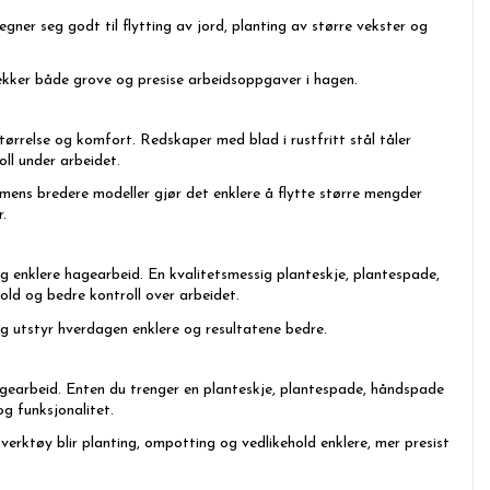
ner seg godt til flytting av jord, planting av større vekster og
kker både grove og presise arbeidsoppgaver i hagen.
størrelse og komfort. Redskaper med blad i rustfritt stål tåler
ll under arbeidet.
 mens bredere modeller gjør det enklere å flytte større mengder
.
og enklere hagearbeid. En kvalitetsmessig planteskje, plantespade,
hold og bedre kontroll over arbeidet.
tig utstyr hverdagen enklere og resultatene bedre.
agearbeid. Enten du trenger en planteskje, plantespade, håndspade
g funksjonalitet.
erktøy blir planting, ompotting og vedlikehold enklere, mer presist