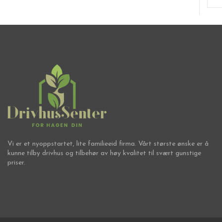
Vi er et nyoppstartet, lite familieeid firma. Vårt største ønske er å
kunne tilby drivhus og tilbehør av høy kvalitet til svært gunstige
priser.