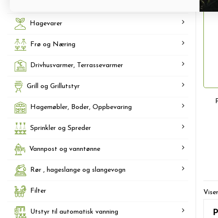
Tilbehør til forkultivering og dyrking
Hagevarer
Frø og Næring
Drivhusvarmer, Terrassevarmer
Grill og Grillutstyr
Hagemøbler, Boder, Oppbevaring
Sprinkler og Spreder
Vannpost og vanntønne
Rør , hageslange og slangevogn
Filter
Vise
Utstyr til automatisk vanning
P