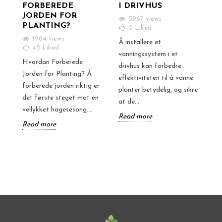
FORBEREDE
I DRIVHUS
JORDEN FOR
5967 views
PLANTING?
0
Liked
1964 views
Å installere et
45
Liked
vanningssystem i et
Hvordan Forberede
drivhus kan forbedre
Jorden for Planting? Å
effektiviteten til å vanne
forberede jorden riktig er
planter betydelig, og sikre
det første steget mot en
at de...
vellykket hagesesong....
Read more
Read more