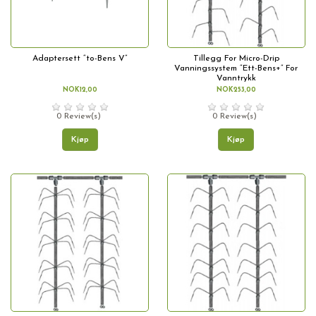
Adaptersett “to-Bens V”
Tillegg For Micro-Drip
Vanningssystem “Ett-Bens+” For
Vanntrykk
NOK12,00
NOK253,00
0 Review(s)
0 Review(s)
Kjøp
Kjøp