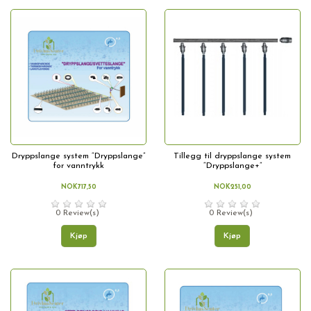
Dryppslange system “Dryppslange”
Tillegg til dryppslange system
for vanntrykk
“Dryppslange+”
NOK717,50
NOK251,00
0 Review(s)
0 Review(s)
Kjøp
Kjøp