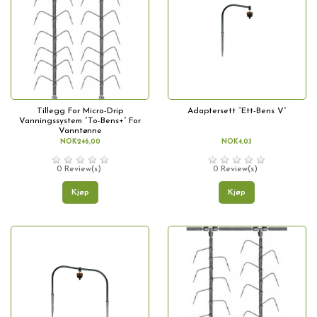
Tillegg For Micro-Drip
Adaptersett “Ett-Bens V”
Vanningssystem “To-Bens+” For
Vanntønne
NOK246,00
NOK4,03
0 Review(s)
0 Review(s)
Kjøp
Kjøp