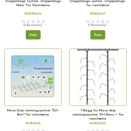
Dryppslange System “Dryppslange
Dryppslange system “Dryppslange”
Maxi” For Vanntønne
for vanntønne
NOK905,00
NOK683,75
0 Review(s)
0 Review(s)
Kjøp
Kjøp
Micro-Drip vanningssystem "Ett-
Tillegg for Micro-drip
Ben" for vanntønne
vanningssystem “Ett-Bens +” for
vanntønne
NOK581,25
NOK239,00