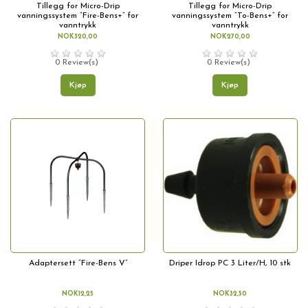
Tillegg for Micro-Drip
Tillegg for Micro-Drip
vanningssystem “Fire-Bens+” for
vanningssystem “To-Bens+” for
vanntrykk
vanntrykk
NOK320,00
NOK270,00
0 Review(s)
0 Review(s)
Kjøp
Kjøp
Adaptersett “Fire-Bens V”
Driper Idrop PC 3 Liter/H, 10 stk
NOK12,25
NOK32,50