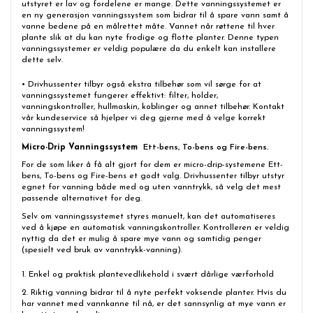
utstyret er lav og fordelene er mange. Dette vanningssystemet er
en ny generasjon vanningssystem som bidrar til å spare vann samt å
vanne bedene på en målrettet måte. Vannet når røttene til hver
plante slik at du kan nyte frodige og flotte planter. Denne typen
vanningssystemer er veldig populære da du enkelt kan installere
dette selv.
• Drivhussenter tilbyr også ekstra tilbehør som vil sørge for at
vanningssystemet fungerer effektivt: filter, holder,
vanningskontroller, hullmaskin, koblinger og annet tilbehør. Kontakt
vår kundeservice så hjelper vi deg gjerne med å velge korrekt
vanningssystem!
Micro-Drip Vanningssystem
Ett-bens, To-bens og Fire-bens.
For de som liker å få alt gjort for dem er micro-drip-systemene Ett-
bens, To-bens og Fire-bens et godt valg. Drivhussenter tilbyr utstyr
egnet for vanning både med og uten vanntrykk, så velg det mest
passende alternativet for deg.
Selv om vanningssystemet styres manuelt, kan det automatiseres
ved å kjøpe en automatisk vanningskontroller. Kontrolleren er veldig
nyttig da det er mulig å spare mye vann og samtidig penger
(spesielt ved bruk av vanntrykk-vanning).
1. Enkel og praktisk plantevedlikehold i svært dårlige værforhold
2. Riktig vanning bidrar til å nyte perfekt voksende planter. Hvis du
har vannet med vannkanne til nå, er det sannsynlig at mye vann er