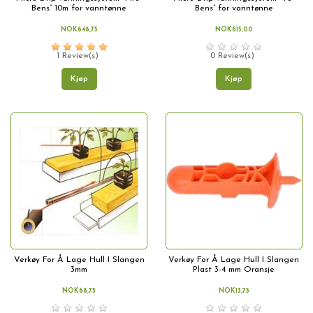
Bens” 10m for vanntønne
Bens” for vanntønne
NOK648,75
NOK615,00
1 Review(s)
0 Review(s)
Kjøp
Kjøp
Verkøy For Å Lage Hull I Slangen
Verkøy For Å Lage Hull I Slangen
3mm
Plast 3-4 mm Oransje
NOK68,75
NOK13,75