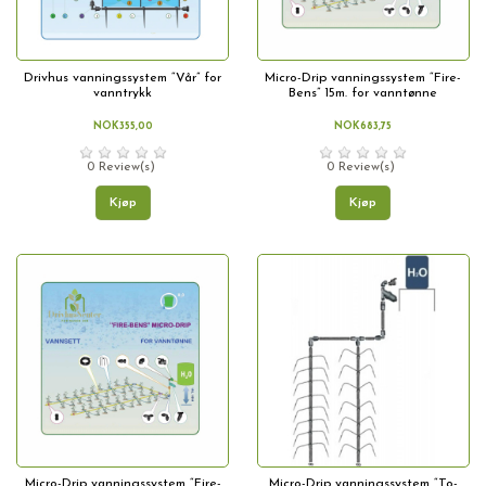
Drivhus vanningssystem “Vår” for
Micro-Drip vanningssystem “Fire-
vanntrykk
Bens” 15m. for vanntønne
NOK355,00
NOK683,75
0 Review(s)
0 Review(s)
Kjøp
Kjøp
Micro-Drip vanningssystem “Fire-
Micro-Drip vanningssystem “To-