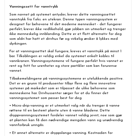
Vanningssett for vanntrykk
Som navnet på systemet antyder, krever dette vanningssettet
vanntrykk fra f.eks. en utekran. Denne typen vanningssystem er
designet for behovene til det moderne mennesket - det fungerer
perfekt, krever ikke vedlikehold, gjør jobben sin utmerket og trenger
ikke menneskelig innblanding. Dette er et flott alternativ for deg
som aldri har hatt et drivhus før og virkelig ønsker å lykkes med
dyrkingen.
For at vanningssettet skal fungere, kreves et vanntrykk på minst 1
bar. Tilkoblingen er veldig enkel da systemet enkelt kobles til
vannkranen. Vanningssystemene vil fungere perfekt hvis vannet er
rent og fritt for urenheter og store partikler som kan forurense
vannet.
Tilbakemeldingene på vanningssystemene er utelukkende positive.
Det er en grunn til produsenter tilbyr flere og flere innovative
systemer på markedet som er tilpasset de ulike behovene som
menneskene har. Drivhussenter sørger for at du finner det
vanningssystemet som passer best for deg.
• Micro-drip-vanning er et utmerket valg når du trenger å vanne
røttene til en bestemt plante uten å vanne bladene. Dette
dryppvanningssystemet fordeler vannet veldig jevnt, noe som gjør
at planten kan få den nødvendige mengden vann og unødvendig
vannforbruk unngås.
• Et annet alternativ er dryppslange-vanning. Kostnaden for