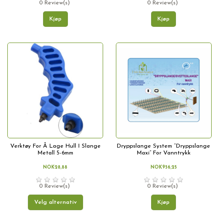
0 Review(s)
0 Review(s)
Kjøp
Kjøp
Verktøy For Å Lage Hull I Slange
Dryppslange System “Dryppslange
Metall 5-6mm
Maxi” For Vanntrykk
NOK28,88
NOK956,25
0 Review(s)
0 Review(s)
Velg alternativ
Kjøp