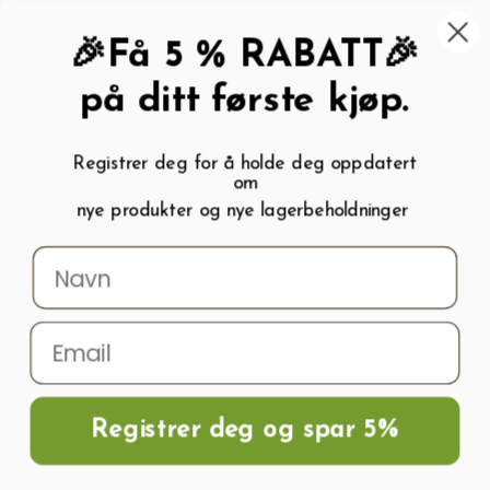
462 58 454
My wishlist (
0
)
Kundeservice:
Kundesenter
🎉Få 5 % RABATT🎉
på ditt første kjøp.
Registrer deg for å holde deg oppdatert
om
0
nye produkter og nye lagerbeholdninger
Menu
Søk
Logg inn
Handlevogn
Hjem
Drivhus vanningssett
Drivhus vanningssett
Registrer deg og spar 5%