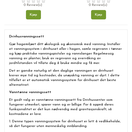
0 Review(s)
0 Review(s)
Kjøp
Kjøp
Drivhusvanningssett
Gjør hagemiljøet ditt økologisk og økonomisk med vanning. Installer
et vanningssystem i drivhuset eller i hagen, samle regnvann i tønner
og kjøp praktiske vanningspistoler og vannslanger. Regelmessig
vanning av planter, bruk av regnvann og overvåking av
jordtilstanden vil tillate deg å bruke mindre og få mer.
Det er ganske naturlig at den daglige vanningen av drivhuset
krever mye tid og kostnader, da unøyaktig vanning er dyrt. I dette
tilfellet er et automatisk vanningssystem for drivhuset det beste
alternativet.
Vanntønne vanningssett
Et godt valg er vanntønne-vanningssett fra Drivhussenter som
fungerer utmerket, sparer vann og er billige. For å oppnå deres
funksjonalitet er det kun nødvendig med gravitasjonskraft, så
kostnadene er lave.
1. Denne typen vanningssystem for drivhuset er lett å vedlikeholde,
så det fungerer uten menneskelig innblanding.