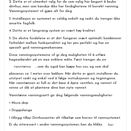
2. Dette er et utmerket valg for de som nylig har begynt å bruke
drivhus, men som kanskje ikke har ferdighetene til korrekt vanning.
Vanningssystemet vil gjøre alt for deg.
3. Installasjon av systemet er veldig enkelt og raskt, du trenger ikke
ansette fagfolk.
4. Dette er et langvarig system av svært høy kvalitet.
5. De ekstra fordelene er at det fungerer svært optimalt, kombinerer
forholdet mellom funksjonalitet og lav pris perfekt og har en
spesielt god vanningsmekanisme.
Disse vanningssystemene vil gi deg muligheten til å utføre
hagearbeidet på en mye enklere måte. Først trenger du en
, som du også kan kjøpe hos oss, og som skal
vanntønne
plasseres ca. 1 meter over bakken. Når dette er gjort, installerer du
utstyret raskt og enkel ved å følge instruksjonen og tegningene.
Når vanntønnen er full er det bare å åpne ventilen, og vannet vil
renne ut slik at plantene dine kan nyte vannet.
Vanntønne vanningssett gir deg følgende vanningsmuligheter:
• Micro-drip
• Dryppslange
I tillegg tilbyr Drivhussenter alt tilbehør som kreves til vannsystemet.
Er du interessert i andre vanningssystemer, kan du klikke
her