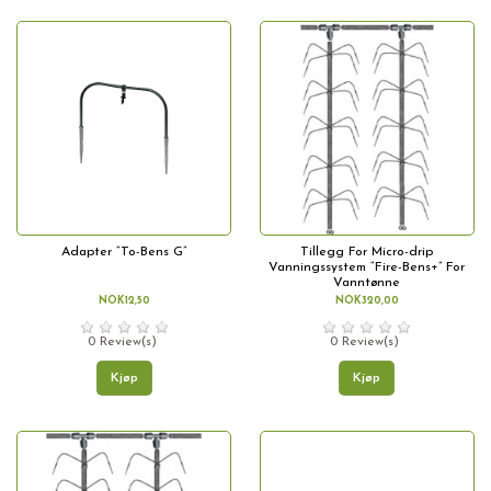
Adapter “To-Bens G”
Tillegg For Micro-drip
Vanningssystem “Fire-Bens+” For
Vanntønne
NOK12,50
NOK320,00
0 Review(s)
0 Review(s)
Kjøp
Kjøp