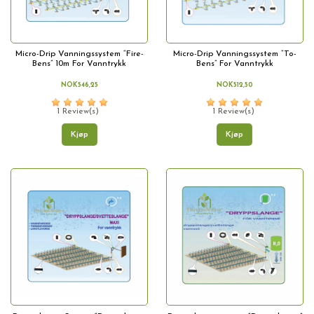
Micro-Drip Vanningssystem “Fire-
Micro-Drip Vanningssystem “To-
Bens” 10m For Vanntrykk
Bens” For Vanntrykk
NOK546,25
NOK512,50
1 Review(s)
1 Review(s)
Kjøp
Kjøp