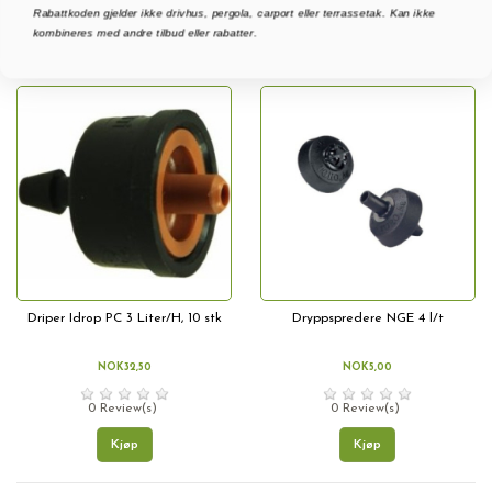
Rabattkoden gjelder ikke drivhus, pergola, carport eller terrassetak. Kan ikke
kombineres med andre tilbud eller rabatter.
Relevans
2
Driper Idrop PC 3 Liter/H, 10 stk
Dryppspredere NGE 4 l/t
NOK32,50
NOK5,00
0 Review(s)
0 Review(s)
Kjøp
Kjøp