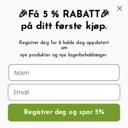
462 58 454
My wishlist (
0
)
Kundeservice:
Kundesenter
🎉Få 5 % RABATT🎉
på ditt første kjøp.
Registrer deg for å holde deg oppdatert
om
0
nye produkter og nye lagerbeholdninger
Menu
Søk
Logg inn
Handlevogn
Hjem
Utstyr til dryppvanning og micro-drip
Driper
Driper
Registrer deg og spar 5%
OK
Rydd alt