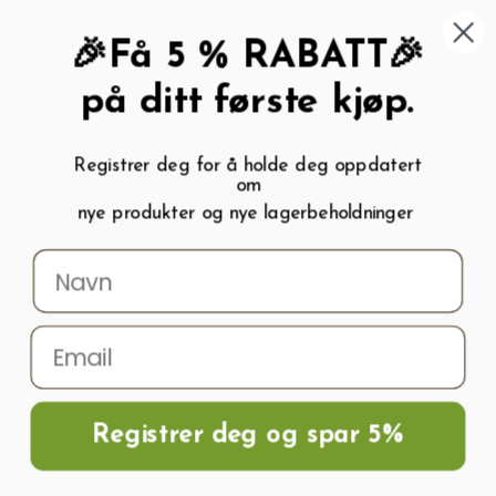
462 58 454
My wishlist (
0
)
Kundeservice:
Kundesenter
🎉Få 5 % RABATT🎉
på ditt første kjøp.
Registrer deg for å holde deg oppdatert
om
0
nye produkter og nye lagerbeholdninger
Menu
Søk
Logg inn
Handlevogn
Hjem
Utstyr til automatisk vanning
Fuktighetssensor
Regnsensor
Regnsensor
Registrer deg og spar 5%
OK
Rydd alt