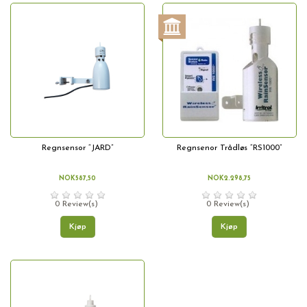
Regnsensor “JARD”
Regnsenor Trådløs “RS1000”
NOK587,50
NOK2.298,75
0 Review(s)
0 Review(s)
Kjøp
Kjøp