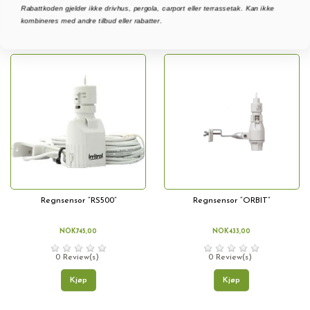
Rabattkoden gjelder ikke drivhus, pergola, carport eller terrassetak. Kan ikke
kombineres med andre tilbud eller rabatter.
Relevans
5
Regnsensor “RS500”
Regnsensor “ORBIT”
NOK745,00
NOK433,00
0 Review(s)
0 Review(s)
Kjøp
Kjøp