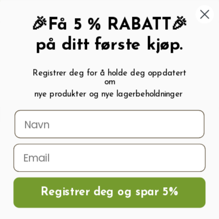
462 58 454
My wishlist (
0
)
Kundeservice:
Kundesenter
🎉Få 5 % RABATT🎉
på ditt første kjøp.
Registrer deg for å holde deg oppdatert
om
0
nye produkter og nye lagerbeholdninger
Menu
Søk
Logg inn
Handlevogn
Hjem
Drivhus vanningssett
Uten vanntrykk
Uten vanntrykk
Registrer deg og spar 5%
OK
Rydd alt