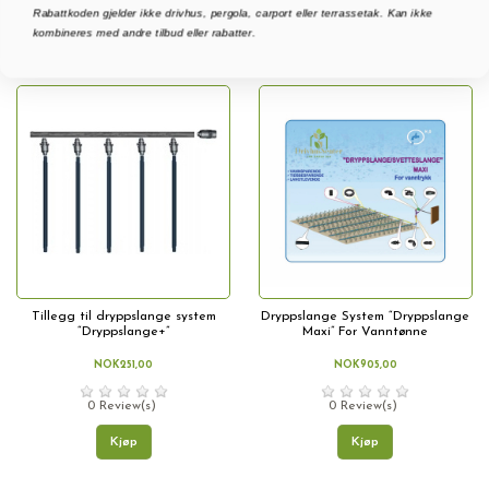
Rabattkoden gjelder ikke drivhus, pergola, carport eller terrassetak. Kan ikke
kombineres med andre tilbud eller rabatter.
Relevans
10
Tillegg til dryppslange system
Dryppslange System “Dryppslange
“Dryppslange+”
Maxi” For Vanntønne
NOK251,00
NOK905,00
0 Review(s)
0 Review(s)
Kjøp
Kjøp