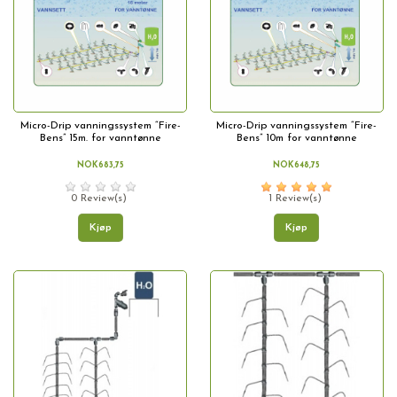
Micro-Drip vanningssystem “Fire-
Micro-Drip vanningssystem “Fire-
Bens” 15m. for vanntønne
Bens” 10m for vanntønne
NOK683,75
NOK648,75
0 Review(s)
1 Review(s)
Kjøp
Kjøp