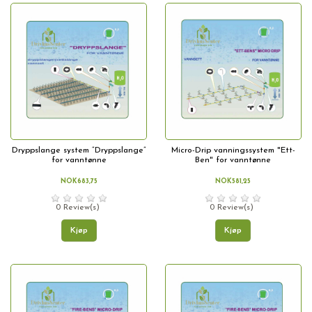
Dryppslange system “Dryppslange”
Micro-Drip vanningssystem "Ett-
for vanntønne
Ben" for vanntønne
NOK683,75
NOK581,25
0 Review(s)
0 Review(s)
Kjøp
Kjøp