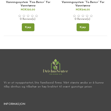
Vanningssystem “Fire-Bens+” For
Vanningssystem “To-Bens+” For
Vanntønne
Vanntønne
NOK320,00
NOK246,00
0 Review(s)
0 Review(s)
Kjøp
Kjøp
Vi er et nyoppstartet, lite familieeid firma. Vårt største ønske er å kunne
tilby drivhus og tilbehør av høy kvalitet til svært gunstige priser.
INFORMASJON