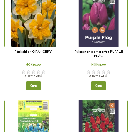
Påskeliljer ORANGERY
Tulipaner blomsterfrø PURPLE
FLAG
NOK50,00
NOK55,00
0 Review(s)
0 Review(s)
Kjøp
Kjøp