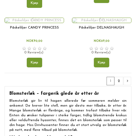
Kjøp
Påskeliljer CANDY PRINCESS
Påskeliljer DELNASHAUGH
NOK90,00
NOK89,00
0 Review(s)
0 Review(s)
Kjøp
Kjøp
1
2
Blomsterløk – fargerik glede år etter år
Blomsterløk gir liv til hagen allerede før sommeren melder sin
ankomst. De krever lite stell, men gir desto mer tilbake, år etter år.
Mange blomsterløk er flerårige, og kommer trofast tilbake hver vår.
Enten du ønsker tulipaner i sterke farger, tidlig blomstrende krokus
eller velduftende hyasinter, finnes det en blomsterløk som passer til
din hage. Hos Drivhussenter finner du et stort utvalg av blomsterløk
på nett, med flere tilbud på blomsterløk.