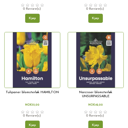
0 Review(s)
0 Review(s)
Kjøp
Kjøp
Tulipaner blomsterløk HAMILTON
Narcisser blomsterløk
UNSURPASSABLE
NOK55,00
NOK42,00
0 Review(s)
0 Review(s)
Kjøp
Kjøp