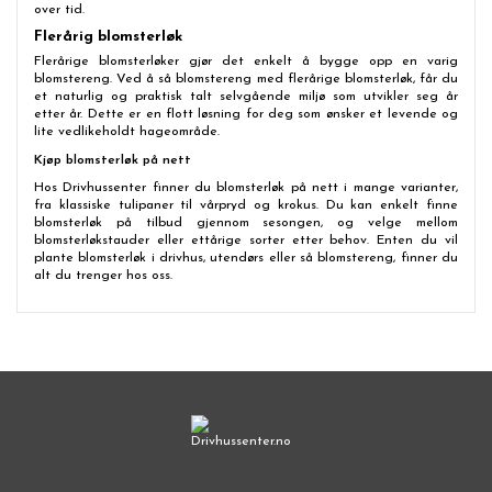
over tid.
Flerårig blomsterløk
Flerårige blomsterløker gjør det enkelt å bygge opp en varig
blomstereng. Ved å så blomstereng med flerårige blomsterløk, får du
et naturlig og praktisk talt selvgående miljø som utvikler seg år
etter år. Dette er en flott løsning for deg som ønsker et levende og
lite vedlikeholdt hageområde.
Kjøp blomsterløk på nett
Hos Drivhussenter finner du blomsterløk på nett i mange varianter,
fra klassiske tulipaner til vårpryd og krokus. Du kan enkelt finne
blomsterløk på tilbud gjennom sesongen, og velge mellom
blomsterløkstauder eller ettårige sorter etter behov. Enten du vil
plante blomsterløk i drivhus, utendørs eller så blomstereng, finner du
alt du trenger hos oss.