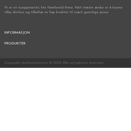
Vi er et nyoppstartet, lite familieeid firma. Vårt største ønske er å kunne
tilby drivhus og tilbehør av høy kvalitet til svært gunstige priser.
INFORMASJON
PRODUKTER
Copyright drivhussenter.no © 2022 Alle rettigheter reservert