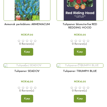
Armensk perlebloms ARMENIACUM
Tulipaner blomsterfrø RED
REDDING HOOD
NOK39,00
NOK55,00
0 Review(s)
0 Review(s)
Kjøp
Kjøp
Tulipaner SEADOV
Tulipaner TRIUMPH BLUE
NOK42,00
NOK45,00
0 Review(s)
0 Review(s)
Kjøp
Kjøp