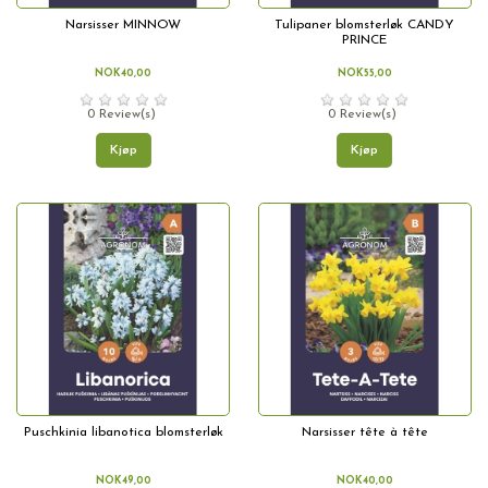
Narsisser MINNOW
Tulipaner blomsterløk CANDY
PRINCE
NOK40,00
NOK55,00
0 Review(s)
0 Review(s)
Kjøp
Kjøp
Puschkinia libanotica blomsterløk
Narsisser tête à tête
NOK49,00
NOK40,00