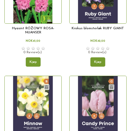
Hyasint RÓŻOWY ROSA-
Krokus blomsterløk RUBY GIANT
NUANSER
NOK45,00
NOK42,00
0 Review(s)
0 Review(s)
Kjøp
Kjøp