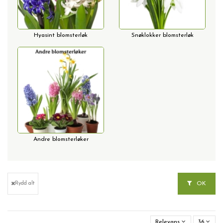
Hyasint blomsterløk
Snøklokker blomsterløk
Andre blomsterløker
OK
Rydd alt
Relevans
36