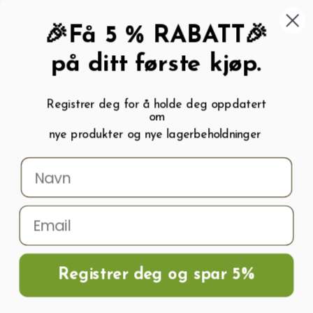
462 58 454
My wishlist (
0
)
Kundeservice:
Kundesenter
🎉Få 5 % RABATT🎉
på ditt første kjøp.
Registrer deg for å holde deg oppdatert
om
0
nye produkter og nye lagerbeholdninger
Menu
Søk
Logg inn
Handlevogn
Hjem
Frø og Næring
Blomsterløk
Blomsterløk
Registrer deg og spar 5%