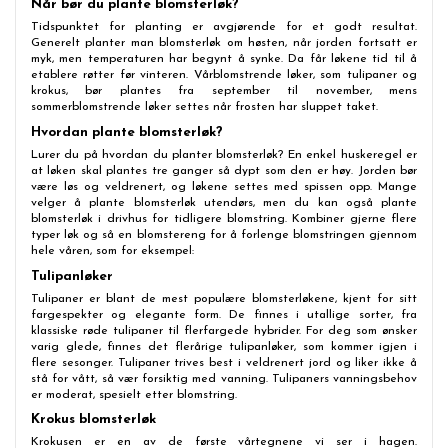
Når bør du plante blomsterløk?
Tidspunktet for planting er avgjørende for et godt resultat.
Generelt planter man blomsterløk om høsten, når jorden fortsatt er
myk, men temperaturen har begynt å synke. Da får løkene tid til å
etablere røtter før vinteren. Vårblomstrende løker, som tulipaner og
krokus, bør plantes fra september til november, mens
sommerblomstrende løker settes når frosten har sluppet taket.
Hvordan plante blomsterløk?
Lurer du på hvordan du planter blomsterløk? En enkel huskeregel er
at løken skal plantes tre ganger så dypt som den er høy. Jorden bør
være løs og veldrenert, og løkene settes med spissen opp. Mange
velger å plante blomsterløk utendørs, men du kan også plante
blomsterløk i drivhus for tidligere blomstring. Kombiner gjerne flere
typer løk og så en blomstereng for å forlenge blomstringen gjennom
hele våren, som for eksempel:
Tulipanløker
Tulipaner er blant de mest populære blomsterløkene, kjent for sitt
fargespekter og elegante form. De finnes i utallige sorter, fra
klassiske røde tulipaner til flerfargede hybrider. For deg som ønsker
varig glede, finnes det flerårige tulipanløker, som kommer igjen i
flere sesonger. Tulipaner trives best i veldrenert jord og liker ikke å
stå for vått, så vær forsiktig med vanning. Tulipaners vanningsbehov
er moderat, spesielt etter blomstring.
Krokus blomsterløk
Krokusen er en av de første vårtegnene vi ser i hagen.