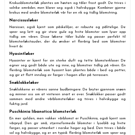
Krokusblomsterløk plantes om høsten og tåler frost godt. De trives i
solrike områder, men klarer seg også i halvskygge. Kombiner gjerne
krokus med andre blomsterløk vår for en rik og tidlig blomstring.
Narcissusløker
Narsisser, også kjent som påskeliljer, er robuste og pålitelige. De
sprer seg lett og gir store gule og hvite blomster som lyser opp
tidlig om våren. Disse løkene tåler kulde og passer perfekt til
blomsterløkstauder, der du ønsker et flerårig bed som blomstrer
hvert år.
Hyasintløker
Hyasinter er kjent for sin sterke duft og tette blomsterklaser. De
egner seg godt både ute og inne, og blomstrer tidlig på våren. En
flerårig blomsterløk som hyasint kan plantes både i bed og potter,
og gir et flott innslag av farger i hagen eller på terrassen.
Snøklokkeløker
Snøklokkene er vårens sanne budbringere. De bryter gjennom snøen
og minner oss om at vinteren snart er over. Snøklokker passer godt
sammen med andre vårblomsterløker og trives i halvskygge og
fuktig jord.
Puschkinia libanotica blomsterløk
En mer sjelden, men vakker vårblomst er Puschkinia, også kjent som
vårpryd. Den gir små, stjerneformede blomster i lyseblå og hvite
farger, og passer utmerket i norske hager og bed. Den trives i både
sol og halvskygge, og er en typisk flerårig blomsterløk som sprer seg