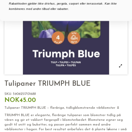
Rabattkoden gjelder ikke drivhus, pergola, carport eller terrassetak. Kan ikke
kombineres med andre tilbud eller rabatter.
Tulipaner TRIUMPH BLUE
SKU:
5906251701688
NOK45.00
Tulipaner TRIUMPH BLUE – flerårige, tidligblomstrende vårblomster 🌷
TRIUMPH BLUE er elegante, flerårige tulipaner som blomstrer tidlig på
våren og gir et vakkert fargespill i blomsterbedet. Blomstene egner seg
godt til snitt og buketter, og passer perfekt sammen med andre
vårblomster i hagen. For best resultat anbefales det å plante løkene i små