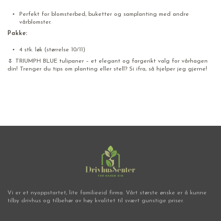
Perfekt for blomsterbed, buketter og samplanting med andre
vårblomster.
Pakke:
4 stk. løk (størrelse 10/11)
🌷 TRIUMPH BLUE tulipaner – et elegant og fargerikt valg for vårhagen
din! Trenger du tips om planting eller stell? Si ifra, så hjelper jeg gjerne!
Vi er et nyoppstartet, lite familieeid firma. Vårt største ønske er å kunne
tilby drivhus og tilbehør av høy kvalitet til svært gunstige priser.