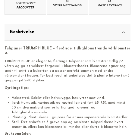
SERTIFISERTE
TRYGG NETTHANDEL
RASK LEVERING
PRODUKTER
Beskrivelse
Tulipaner TRIUMPH BLUE – flerårige, tidligblomstrende vårblomster
🌷
TRIUMPH BLUE er elegante, flerårige tulipaner som blomstrer tidlig på
våren og gir et vakkert fargespill i blomsterbedet. Blomstene egner seg
godt til snitt og buketter, og passer perfekt sammen med andre
vårblomster i hagen. For best resultat anbefales det å plante løkene i små
grupper på 5–10 stykker.
Dyrkingstips:
Voksested: Solrikt eller halvskygge, beskyttet mot vind.
Jord: Humusrik, næringsrik og nøytral leirjord (pH 6,5–7,5), med minst
30 cm dyp matjord som er luftig, godt drenert og
fuktighetsbevarende.
Planting: Plant løkene i grupper for et mer imponerende blomsterflor.
Stell: Det anbefales å grave opp og omplante tulipanløkene hvert
annet år, ellers kan blomstene bli mindre eller slutte å blomstre helt.
Bruksområder: