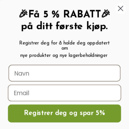
462 58 454
My wishlist (
0
)
Kundeservice:
Kundesenter
🎉Få 5 % RABATT🎉
på ditt første kjøp.
Registrer deg for å holde deg oppdatert
om
0
nye produkter og nye lagerbeholdninger
Menu
Søk
Logg inn
Handlevogn
Hjem
Frø og Næring
Blomsterløk
Tulipanløk
Tulipaner TRIUMPH
BLUE
Registrer deg og spar 5%