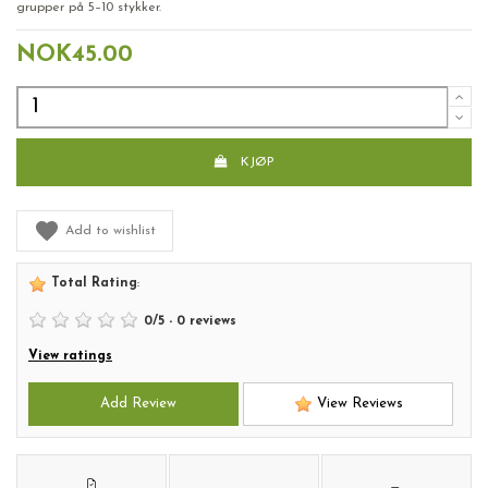
grupper på 5–10 stykker.
NOK45.00
KJØP
Add to wishlist
Total Rating
:
0
/
5
-
0
reviews
View ratings
Add Review
View Reviews