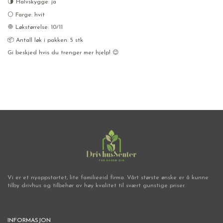
🌗 Halvskygge: ja
⚪ Farge: hvit
🧅 Løkstørrelse: 10/11
📦 Antall løk i pakken: 5 stk
Gi beskjed hvis du trenger mer hjelp! 😊
Vi er et nyoppstartet, lite familieeid firma. Vårt største ønske er å kunne
tilby drivhus og tilbehør av høy kvalitet til svært gunstige priser.
INFORMASJON