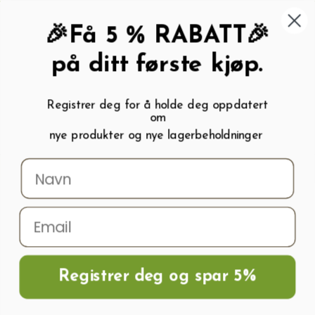
462 58 454
My wishlist (
0
)
Kundeservice:
Kundesenter
🎉Få 5 % RABATT🎉
på ditt første kjøp.
Registrer deg for å holde deg oppdatert
om
0
nye produkter og nye lagerbeholdninger
Menu
Søk
Logg inn
Handlevogn
Hjem
Frø og Næring
Blomsterløk
Tulipanløk
Tulipaner CANDELA
Registrer deg og spar 5%