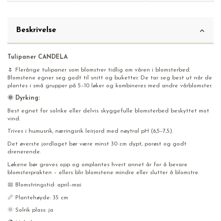
Beskrivelse
Tulipaner CANDELA
🌷 Flerårige tulipaner som blomstrer tidlig om våren i blomsterbed.
Blomstene egner seg godt til snitt og buketter. De tar seg best ut når de
plantes i små grupper på 5–10 løker og kombineres med andre vårblomster.
🌞 Dyrking:
Best egnet for solrike eller delvis skyggefulle blomsterbed beskyttet mot
vind.
Trives i humusrik, næringsrik leirjord med nøytral pH (6,5–7,5).
Det øverste jordlaget bør være minst 30 cm dypt, porøst og godt
drenerende.
Løkene bør graves opp og omplantes hvert annet år for å bevare
blomsterprakten – ellers blir blomstene mindre eller slutter å blomstre.
📅 Blomstringstid: april–mai
📏 Plantehøyde: 35 cm
🌞 Solrik plass: ja