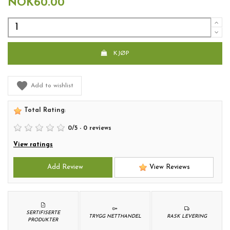
NOK60.00
KJØP
Add to wishlist
Total Rating
:
0
/
5
-
0
reviews
View ratings
Add Review
View Reviews
SERTIFISERTE
TRYGG NETTHANDEL
RASK LEVERING
PRODUKTER