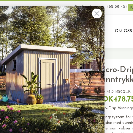
462 58 454
Kundeservice:
K
VARER
BRUKTE VARER
PRODUKTUTLEIE
OM OSS
 “Ett-Bens” For Vanntrykk
Micro-Dri
Vanntryk
SKU:
MD-BS20LK
NOK478.7
Micro-Drip Vannings
vanningssystem for 
mengden med vanning 
planter som vokser i