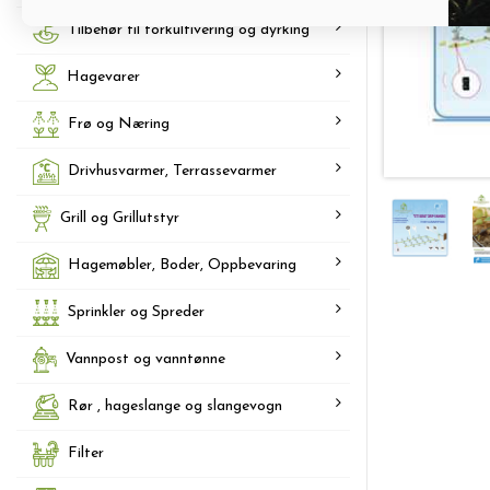
Tilbehør til forkultivering og dyrking
Hagevarer
Frø og Næring
Drivhusvarmer, Terrassevarmer
Grill og Grillutstyr
Hagemøbler, Boder, Oppbevaring
Sprinkler og Spreder
Vannpost og vanntønne
Rør , hageslange og slangevogn
Filter