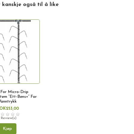
kanskje også til å like
 For Micro-Drip
tem “Ett-Bens+” For
Vanntrykk
OK253,00
 Review(s)
Kjøp