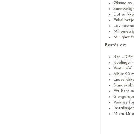
Økning av a
Sannsynligh
Det er ikke
Enkel betje
Lav kostna
Miljømessi
Mulighet fo
Består av:
Rør LDPE 
Koblinger -
Ventil 3/4" 
Albue 20 m
Endestykke
Slangekobl
Ett-bens a
Gjengetape/
Verktøy for 
Installasjo
Micro-Drip