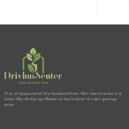
Vi er et nyoppstartet, lite familieeid firma. Vårt største ønske er å
kunne tilby drivhus og tilbehør av høy kvalitet til svært gunstige
priser.