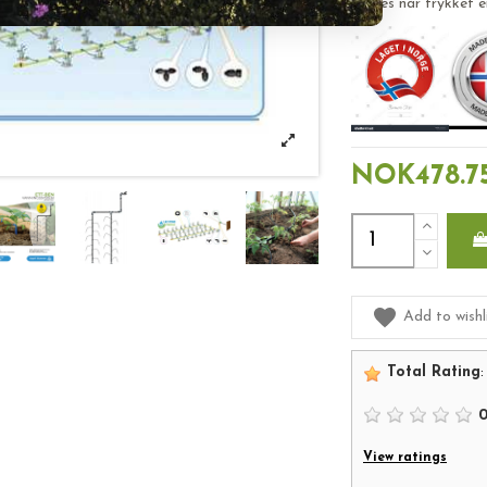
brukes når trykket e
NOK478.7
Add to wishl
Total Rating
:
View ratings