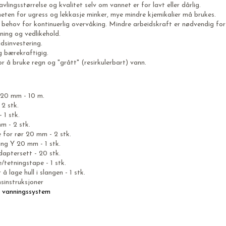
vlingsstørrelse og kvalitet selv om vannet er for lavt eller dårlig.
eten for ugress og lekkasje minker, mye mindre kjemikalier må brukes.
 behov for kontinuerlig overvåking. Mindre arbeidskraft er nødvendig for
ning og vedlikehold.
dsinvestering.
g bærekraftigig.
r å bruke regn og "grått" (resirkulerbart) vann.
20 mm - 10 m.
 2 stk.
- 1 stk.
m - 2 stk.
 for rør 20 mm - 2 stk.
ing Y 20 mm - 1 stk.
daptersett - 20 stk.
tetningstape - 1 stk.
å lage hull i slangen - 1 stk.
nsinstruksjoner
 vanningssystem