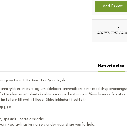
Add Review
SERTIFISERTE PR
Beskrivelse
ningssystem “Ett-Bens” For Vanntrykk
vanntrykk er et nytt og umiddelbart anvendbart sett med dryppvanningssy
. Dette øker også plantekvaliteten og avkastningen. Vann leveres fra ute
nstallere filteret i tillegg. (ikke inkludert i settet).
VELSE
, spesielt i tørre områder.
ann- og avlingstyring selv under ugunstige værforhold.