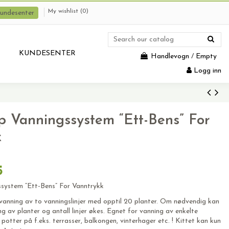
My wishlist (
0
)
undesenter
KUNDESENTER
Handlevogn
/
Empty
Logg inn
p Vanningssystem “Ett-Bens” For
k
5
system “Ett-Bens” For Vanntrykk
vanning av to vanningslinjer med opptil 20 planter. Om nødvendig kan
av planter og antall linjer økes. Egnet for vanning av enkelte
 potter på f.eks. terrasser, balkongen, vinterhager etc. ! Kittet kan kun