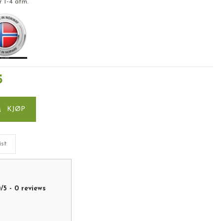
r 1-4 atm.
5
KJØP
ist
0
/
5
-
0
reviews