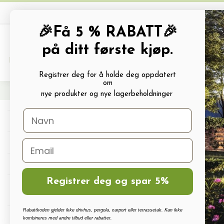
🎉Få 5 % RABATT🎉
på ditt første kjøp.
PRODUKTKATALOG
ALLE TILBUDS
Registrer deg for å holde deg oppdatert
om
Hjem
Drivhus Tilbehør
Drivhus Micro Drip Vanning
Micro-Drip Vanningssystem
nye produkter og nye lagerbeholdninger
Drivhus
Drivhus tilbehør
Polykarbonat, Glass Og Tilbehør
Registrer deg og spar 5%
Terrassetak, Pergola, Hagestuer,
Carport
Rabattkoden gjelder ikke drivhus, pergola, carport eller terrassetak. Kan ikke
Drivhus vanningssett
kombineres med andre tilbud eller rabatter.