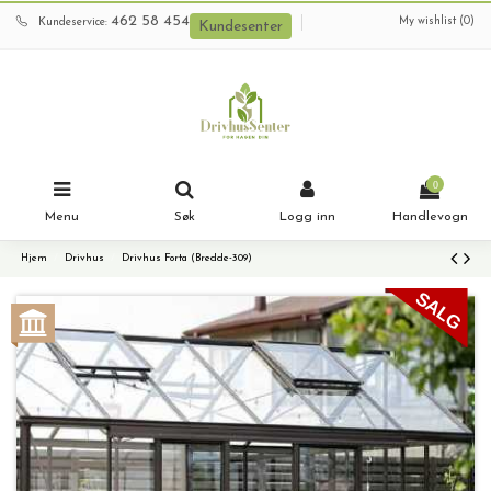
462 58 454
My wishlist (
0
)
Kundeservice:
Kundesenter
0
Menu
Søk
Logg inn
Handlevogn
Hjem
Drivhus
Drivhus Forta (Bredde-309)