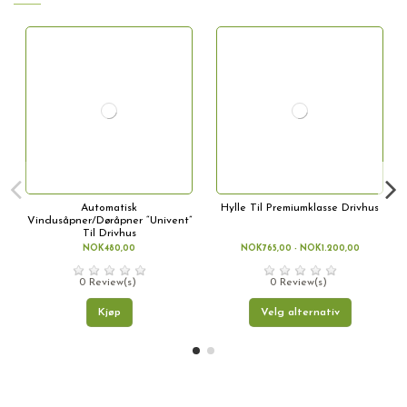
Automatisk
Hylle Til Premiumklasse Drivhus
Vindusåpner/Døråpner “Univent”
Til Drivhus
NOK480,00
NOK765,00 - NOK1.200,00
0 Review(s)
0 Review(s)
Kjøp
Velg alternativ