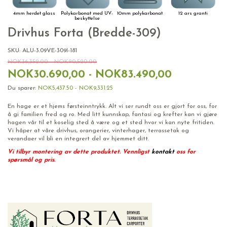
4mm herdet glass
Polykarbonat med UV-
10mm polykarbonat
12 ars granti
beskyttelse
Drivhus Forta (Bredde-309)
SKU:
ALU-3.09VE-309I-181
NOK36,352.00 - NOK90,520.00
NOK30.690,00 - NOK83.490,00
Du sparer:
NOK5,437.50 - NOK9,331.25
En hage er et hjems førsteinntrykk. Alt vi ser rundt oss er gjort for oss, for
å gi familien fred og ro. Med litt kunnskap, fantasi og krefter kan vi gjøre
hagen vår til et koselig sted å være og et sted hvor vi kan nyte fritiden.
Vi håper at våre drivhus, orangerier, vinterhager, terrassetak og
verandaer vil bli en integrert del av hjemmet ditt.
Vi tilbyr montering av dette produktet. Vennligst
kontakt
oss for
spørsmål og pris.