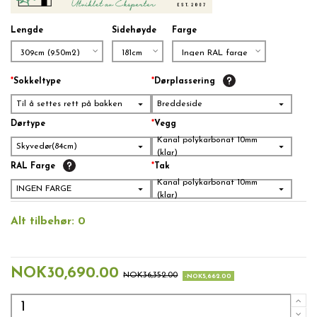
Lengde
Sidehøyde
Farge
*
Sokkeltype
*
Dørplassering
Til å settes rett på bakken
Breddeside
Dørtype
*
Vegg
Kanal polykarbonat 10mm
Skyvedør(84cm)
(klar)
RAL Farge
*
Tak
Kanal polykarbonat 10mm
INGEN FARGE
(klar)
Alt tilbehør:
0
NOK30,690.00
NOK36,352.00
-NOK5,662.00