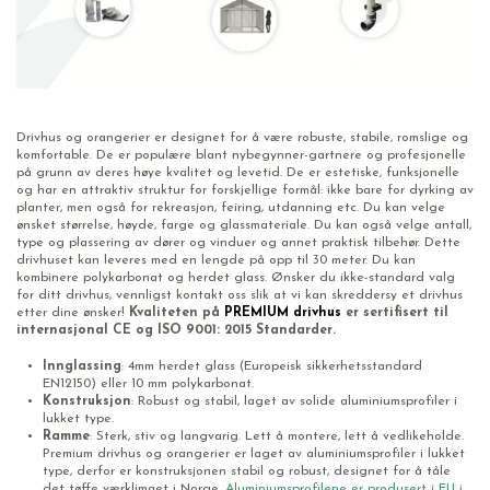
Drivhus og orangerier er designet for å være robuste, stabile, romslige og
komfortable. De er populære blant nybegynner-gartnere og profesjonelle
på grunn av deres høye kvalitet og levetid. De er estetiske, funksjonelle
og har en attraktiv struktur for forskjellige formål: ikke bare for dyrking av
planter, men også for rekreasjon, feiring, utdanning etc. Du kan velge
ønsket størrelse, høyde, farge og glassmateriale. Du kan også velge antall,
type og plassering av dører og vinduer og annet praktisk tilbehør. Dette
drivhuset kan leveres med en lengde på opp til 30 meter. Du kan
kombinere polykarbonat og herdet glass. Ønsker du ikke-standard valg
for ditt drivhus, vennligst kontakt oss slik at vi kan skreddersy et drivhus
etter dine ønsker!
Kvaliteten på
PREMIUM drivhus
er sertifisert til
internasjonal CE og ISO 9001: 2015 Standarder.
Innglassing
: 4mm herdet glass (Europeisk sikkerhetsstandard
EN12150) eller 10 mm polykarbonat.
Konstruksjon
: Robust og stabil, laget av solide aluminiumsprofiler i
lukket type.
Ramme
: Sterk, stiv og langvarig. Lett å montere, lett å vedlikeholde.
Premium drivhus og orangerier er laget av aluminiumsprofiler i lukket
type, derfor er konstruksjonen stabil og robust, designet for å tåle
det tøffe værklimaet i Norge.
Aluminiumsprofilene er produsert i EU i