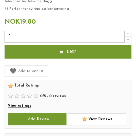
toleranse for falsk meldugg
🍴 Perfekt for sylting og konservering
NOK19.80
KJØP
Add to wishlist
Total Rating
:
0
/
5
-
0
reviews
View ratings
Add Review
View Reviews