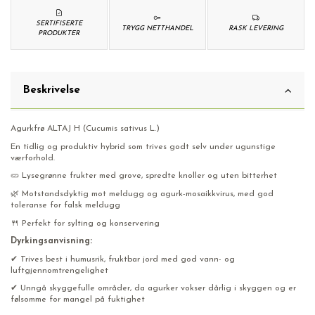
SERTIFISERTE
TRYGG NETTHANDEL
RASK LEVERING
PRODUKTER
Beskrivelse
Agurkfrø ALTAJ H (Cucumis sativus L.)
En tidlig og produktiv hybrid som trives godt selv under ugunstige
værforhold.
🥒 Lysegrønne frukter med grove, spredte knoller og uten bitterhet
🌿 Motstandsdyktig mot meldugg og agurk-mosaikkvirus, med god
toleranse for falsk meldugg
🍴 Perfekt for sylting og konservering
Dyrkingsanvisning:
✔ Trives best i humusrik, fruktbar jord med god vann- og
luftgjennomtrengelighet
✔ Unngå skyggefulle områder, da agurker vokser dårlig i skyggen og er
følsomme for mangel på fuktighet