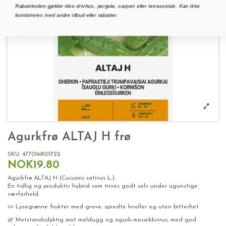
Rabattkoden gjelder ikke drivhus, pergola, carport eller terrassetak. Kan ikke
kombineres med andre tilbud eller rabatter.
Agurkfrø ALTAJ H frø
SKU:
4770168101722
NOK19.80
Agurkfrø ALTAJ H (Cucumis sativus L.)
En tidlig og produktiv hybrid som trives godt selv under ugunstige
værforhold.
🥒 Lysegrønne frukter med grove, spredte knoller og uten bitterhet
🌿 Motstandsdyktig mot meldugg og agurk-mosaikkvirus, med god