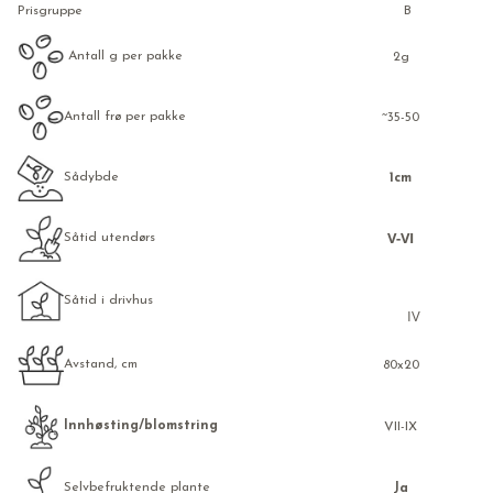
Prisgruppe
B
Antall g per pakke
2g
Antall frø per pakke
~35-50
Sådybde
1cm
V-VI
Såtid utendørs
Såtid i drivhus
IV
Avstand, cm
80x20
Innhøsting/blomstring
VII-IX
Selvbefruktende plante
Ja