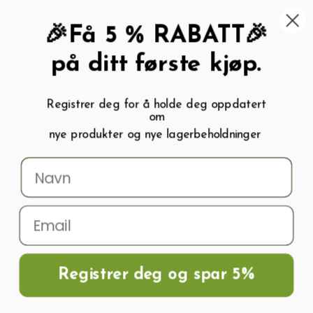
462 58 454
My wishlist (
0
)
Kundeservice:
Kundesenter
🎉Få 5 % RABATT🎉
på ditt første kjøp.
Registrer deg for å holde deg oppdatert
om
0
nye produkter og nye lagerbeholdninger
Menu
Søk
Logg inn
Handlevogn
Hjem
Frø og Næring
Grønnsaksfrø
Agurkfrø
Agurkfrø ALTAJ H
Registrer deg og spar 5%