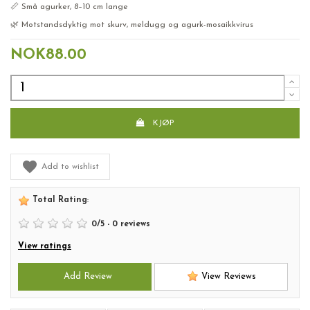
📏 Små agurker, 8–10 cm lange
🌿 Motstandsdyktig mot skurv, meldugg og agurk-mosaikkvirus
NOK88.00
KJØP
Add to wishlist
Total Rating
:
0
/
5
-
0
reviews
View ratings
Add Review
View Reviews