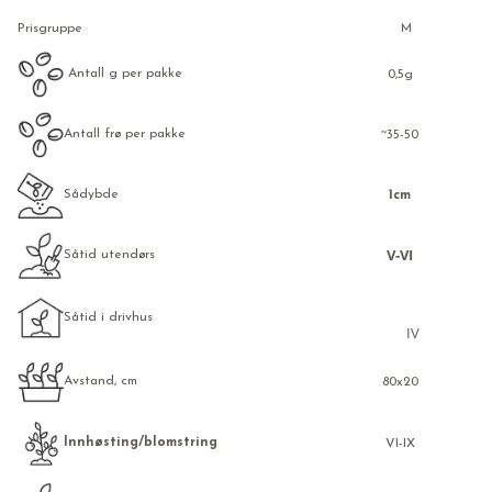
Prisgruppe
M
Antall g per pakke
0,5g
Antall frø per pakke
~35-50
Sådybde
1cm
V-VI
Såtid utendørs
Såtid i drivhus
IV
Avstand, cm
80x20
Innhøsting/blomstring
VI-IX