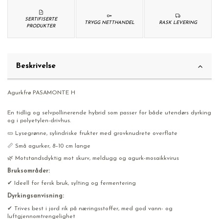
SERTIFISERTE
TRYGG NETTHANDEL
RASK LEVERING
PRODUKTER
Beskrivelse
Agurkfrø PASAMONTE H
En tidlig og selvpollinerende hybrid som passer for både utendørs dyrking
og i polyetylen-drivhus.
🥒 Lysegrønne, sylindriske frukter med grovknudrete overflate
📏 Små agurker, 8–10 cm lange
🌿 Motstandsdyktig mot skurv, meldugg og agurk-mosaikkvirus
Bruksområder:
✔ Ideell for fersk bruk, sylting og fermentering
Dyrkingsanvisning:
✔ Trives best i jord rik på næringsstoffer, med god vann- og
luftgjennomtrengelighet