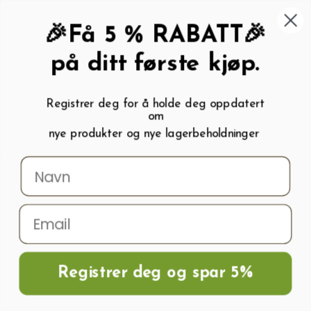
462 58 454
My wishlist (
0
)
Kundeservice:
Kundesenter
🎉Få 5 % RABATT🎉
på ditt første kjøp.
Registrer deg for å holde deg oppdatert
om
0
nye produkter og nye lagerbeholdninger
Menu
Søk
Logg inn
Handlevogn
Hjem
Frø og Næring
Grønnsaksfrø
Agurkfrø
Agurkfrø PASAMONTE
H
Registrer deg og spar 5%