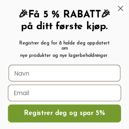
462 58 454
My wishlist (
0
)
Kundeservice:
Kundesenter
🎉Få 5 % RABATT🎉
på ditt første kjøp.
Registrer deg for å holde deg oppdatert
om
0
nye produkter og nye lagerbeholdninger
Menu
Søk
Logg inn
Handlevogn
Hjem
Frø og Næring
Grønnsaksfrø
Agurkfrø
Agurkfrø Superstar H
Registrer deg og spar 5%