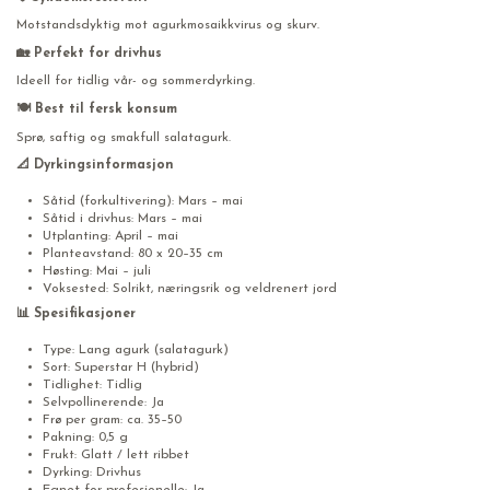
Motstandsdyktig mot agurkmosaikkvirus og skurv.
🏡 Perfekt for drivhus
Ideell for tidlig vår- og sommerdyrking.
🍽️ Best til fersk konsum
Sprø, saftig og smakfull salatagurk.
📐 Dyrkingsinformasjon
Såtid (forkultivering): Mars – mai
Såtid i drivhus: Mars – mai
Utplanting: April – mai
Planteavstand: 80 x 20–35 cm
Høsting: Mai – juli
Voksested: Solrikt, næringsrik og veldrenert jord
📊 Spesifikasjoner
Type: Lang agurk (salatagurk)
Sort: Superstar H (hybrid)
Tidlighet: Tidlig
Selvpollinerende: Ja
Frø per gram: ca. 35–50
Pakning: 0,5 g
Frukt: Glatt / lett ribbet
Dyrking: Drivhus
Egnet for profesjonelle: Ja