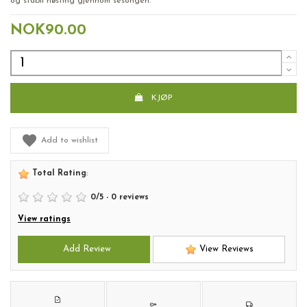
og stabil høsting gjennom sesongen.
NOK90.00
KJØP
Add to wishlist
Total Rating
:
0
/
5
-
0
reviews
View ratings
Add Review
View Reviews