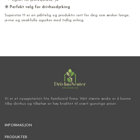
🌞 Perfekt valg for drivhusdyrking
Superstar H er en pålitelig og produktiv sort for deg som ønsker lange,
jevne og smakfulle agurker med tidlig avling.
Vi er et nyoppstartet, lite familieeid firma. Vårt største ønske er å kunne
tilby drivhus og tilbehør av høy kvalitet til svært gunstige priser.
INFORMASJON
PRODUKTER