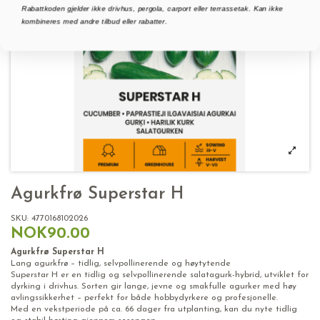
Rabattkoden gjelder ikke drivhus, pergola, carport eller terrassetak. Kan ikke
kombineres med andre tilbud eller rabatter.
Agurkfrø Superstar H
SKU:
4770168102026
NOK90.00
Agurkfrø Superstar H
Lang agurkfrø – tidlig, selvpollinerende og høytytende
Superstar H er en tidlig og selvpollinerende salatagurk-hybrid, utviklet for
dyrking i drivhus. Sorten gir lange, jevne og smakfulle agurker med høy
avlingssikkerhet – perfekt for både hobbydyrkere og profesjonelle.
Med en vekstperiode på ca. 66 dager fra utplanting, kan du nyte tidlig