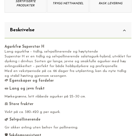
SERTIFISERTE
TRYGG NETTHANDEL
RASK LEVERING
PRODUKTER
Beskrivelse
Agurkfrø Superstar H
Lang agurkfrø – tidlig, selvpollinerende og høytytende
Superstar H er en tidlig og selvpollinerende salatagurk-hybrid, utviklet for
dyrking i drivhus. Sorten gir lange, jevne og smakfulle agurker med høy
avlingssikkerhet – perfekt for både hobbydyrkere og profesjonelle.
Med en vekstperiode på ca. 66 dager fra utplanting, kan du nyte tidlig
og stabil høsting gjennom sesongen.
🌱 Egenskaper og fordeler
🥒 Lang og jevn frukt
Mørkegrønne, lett ribbede agurker på 25–30 cm.
⚖️ Store frukter
Vekt på ca. 380–420 g per agurk.
🌿 Selvpollinerende
Gir sikker avling uten behov for pollinering.
🛡️ Sykdomsresistent