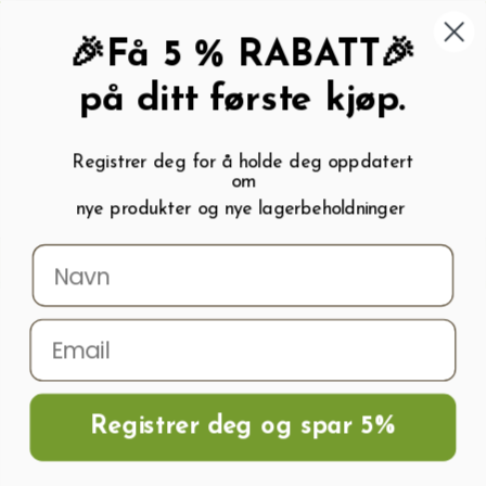
462 58 454
My wishlist (
0
)
Kundeservice:
Kundesenter
🎉Få 5 % RABATT🎉
på ditt første kjøp.
Registrer deg for å holde deg oppdatert
om
0
nye produkter og nye lagerbeholdninger
Menu
Søk
Logg inn
Handlevogn
Hjem
Polykarbonatplater , Glass Og Tilbehør
Aluminium Klemprofil Med
Gummipakninger (Topp)
Registrer deg og spar 5%