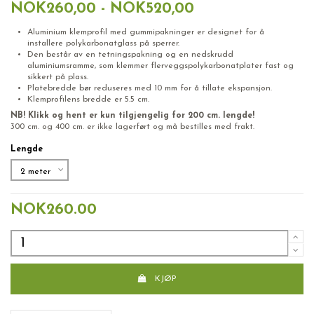
NOK260,00 - NOK520,00
Aluminium klemprofil med gummipakninger er designet for å
installere polykarbonatglass på sperrer.
Den består av en tetningspakning og en nedskrudd
aluminiumsramme, som klemmer flerveggspolykarbonatplater fast og
sikkert på plass.
Platebredde bør reduseres med 10 mm for å tillate ekspansjon.
Klemprofilens bredde er 5.5 cm.
NB! Klikk og hent er kun tilgjengelig for 200 cm. lengde!
300 cm. og 400 cm. er ikke lagerført og må bestilles med frakt.
Lengde
NOK260.00
KJØP