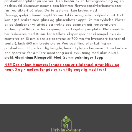
polykarbonatplater på sperrer. Den består av en tetningspakning og en
nedskrudd aluminiumsramme som klemmer flerveggspolykarbonatplater
fast og sikkert på plass. Dette systemet kan brukes med
flerveggspolykarbonat opptil 25 mm tykkelse og solid polykarbonat. Det
kan også brukes med glass og glassenheter opptil 24 mm tykkelse. Plater
av polykarbonat vil utvide og trekke seg sammen når temperaturen
endres, gi alltid plass for ekspansjon ved skjøting av plater. Platebredde
bør reduseres med 10 mm for å tillate ekspansjon. For eksempel: hvis du
monterer en 10 mm-plate og sperrene er 700 mm fra hverandre (senter til
senter), bruk 690 mm brede plater. Ved bestilling eller kutting av
polykarbonat til nødvendig lengde, husk at platen bør være 10 mm kortere
enn sperrene for å tillate montering med avslutning med aluminium U-
profil.
Aluminium Klemprofil Med Gummipakninger Topp
NB!! Det er kun 2 meters lengde som er tilgjengelig for klikk og
hent. 3 og 4 meters lengde er kun tilgjengelig med frakt.