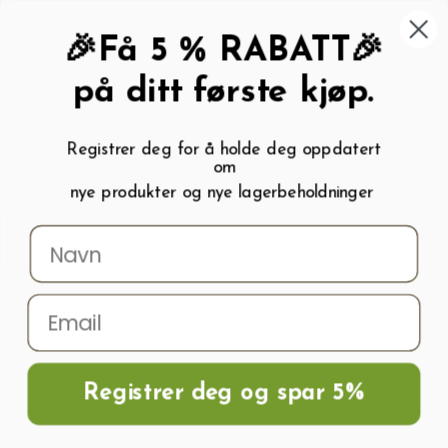
462 58 454
My wishlist (
0
)
Kundeservice:
Kundesenter
🎉Få 5 % RABATT🎉
på ditt første kjøp.
Registrer deg for å holde deg oppdatert
om
0
nye produkter og nye lagerbeholdninger
Menu
Søk
Logg inn
Handlevogn
Hjem
Frø og Næring
Grønnsaksfrø
Auberginefrø
Aubergine PATIO
BABY H
Registrer deg og spar 5%