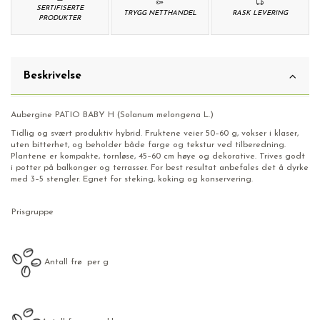
SERTIFISERTE
TRYGG NETTHANDEL
RASK LEVERING
PRODUKTER
Beskrivelse
Aubergine PATIO BABY H (Solanum melongena L.)
Tidlig og svært produktiv hybrid. Fruktene veier 50–60 g, vokser i klaser,
uten bitterhet, og beholder både farge og tekstur ved tilberedning.
Plantene er kompakte, tornløse, 45–60 cm høye og dekorative. Trives godt
i potter på balkonger og terrasser. For best resultat anbefales det å dyrke
med 3–5 stengler. Egnet for steking, koking og konservering.
Prisgruppe
Antall frø per g