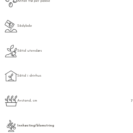
Antall frø per pakke
Sådybde
Såtid utendørs
Såtid i drivhus
Avstand, cm
7
Innhøsting/blomstring