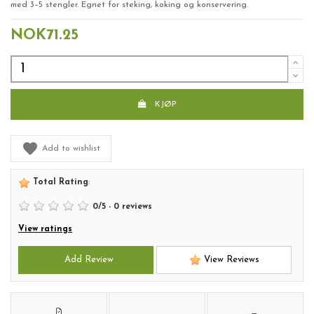
med 3–5 stengler. Egnet for steking, koking og konservering.
NOK71.25
KJØP
Add to wishlist
Total Rating
:
0
/
5
-
0
reviews
View ratings
Add Review
View Reviews