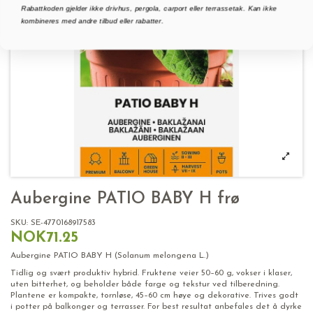
Rabattkoden gjelder ikke drivhus, pergola, carport eller terrassetak. Kan ikke
kombineres med andre tilbud eller rabatter.
Aubergine PATIO BABY H frø
SKU:
SE-4770168917583
NOK71.25
Aubergine PATIO BABY H (Solanum melongena L.)
Tidlig og svært produktiv hybrid. Fruktene veier 50–60 g, vokser i klaser,
uten bitterhet, og beholder både farge og tekstur ved tilberedning.
Plantene er kompakte, tornløse, 45–60 cm høye og dekorative. Trives godt
i potter på balkonger og terrasser. For best resultat anbefales det å dyrke