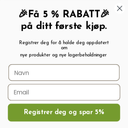
462 58 454
My wishlist (
0
)
Kundeservice:
Kundesenter
🎉Få 5 % RABATT🎉
på ditt første kjøp.
Registrer deg for å holde deg oppdatert
om
0
nye produkter og nye lagerbeholdninger
Menu
Søk
Logg inn
Handlevogn
Hjem
Frø og Næring
Blomsterfrø
Blodalunrot FIREFLY
Registrer deg og spar 5%