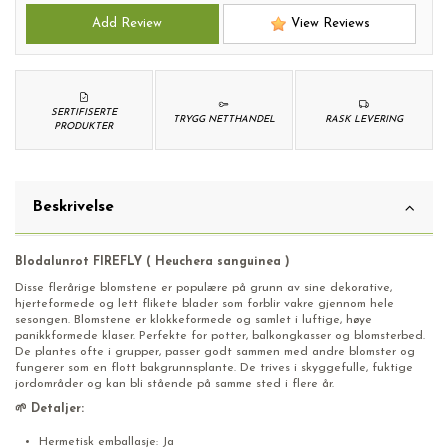
Add Review
View Reviews
SERTIFISERTE
TRYGG NETTHANDEL
RASK LEVERING
PRODUKTER
Beskrivelse
Blodalunrot FIREFLY ( Heuchera sanguinea )
Disse flerårige blomstene er populære på grunn av sine dekorative,
hjerteformede og lett flikete blader som forblir vakre gjennom hele
sesongen. Blomstene er klokkeformede og samlet i luftige, høye
panikkformede klaser. Perfekte for potter, balkongkasser og blomsterbed.
De plantes ofte i grupper, passer godt sammen med andre blomster og
fungerer som en flott bakgrunnsplante. De trives i skyggefulle, fuktige
jordområder og kan bli stående på samme sted i flere år.
🌱 Detaljer:
Hermetisk emballasje: Ja