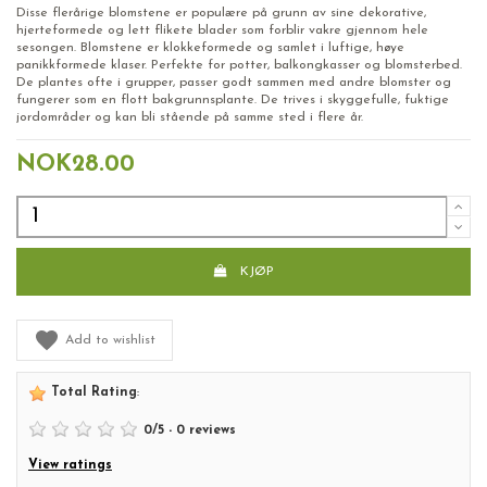
Disse flerårige blomstene er populære på grunn av sine dekorative,
hjerteformede og lett flikete blader som forblir vakre gjennom hele
sesongen. Blomstene er klokkeformede og samlet i luftige, høye
panikkformede klaser. Perfekte for potter, balkongkasser og blomsterbed.
De plantes ofte i grupper, passer godt sammen med andre blomster og
fungerer som en flott bakgrunnsplante. De trives i skyggefulle, fuktige
jordområder og kan bli stående på samme sted i flere år.
NOK28.00
KJØP
Add to wishlist
Total Rating
:
0
/
5
-
0
reviews
View ratings