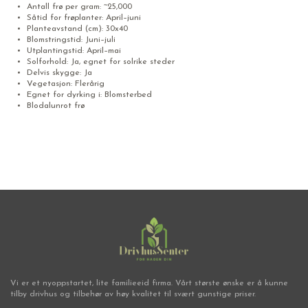
Antall frø per gram: ~25,000
Såtid for frøplanter: April–juni
Planteavstand (cm): 30x40
Blomstringstid: Juni–juli
Utplantingstid: April–mai
Solforhold: Ja, egnet for solrike steder
Delvis skygge: Ja
Vegetasjon: Flerårig
Egnet for dyrking i: Blomsterbed
Blodalunrot frø
Vi er et nyoppstartet, lite familieeid firma. Vårt største ønske er å kunne
tilby drivhus og tilbehør av høy kvalitet til svært gunstige priser.