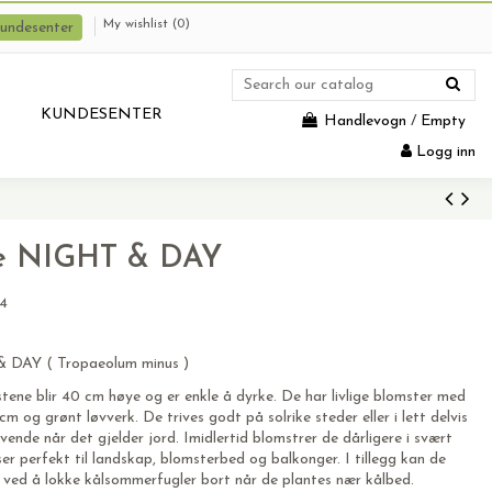
My wishlist (
0
)
undesenter
KUNDESENTER
Handlevogn
/
Empty
Logg inn
e NIGHT & DAY
4
 DAY ( Tropaeolum minus )
tene blir 40 cm høye og er enkle å dyrke. De har livlige blomster med
m og grønt løvverk. De trives godt på solrike steder eller i lett delvis
evende når det gjelder jord. Imidlertid blomstrer de dårligere i svært
ser perfekt til landskap, blomsterbed og balkonger. I tillegg kan de
r ved å lokke kålsommerfugler bort når de plantes nær kålbed.