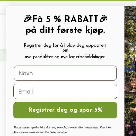
🎉Få 5 % RABATT🎉
på ditt første kjøp.
PRODUKTKATALOG
ALLE TILBUDS
Registrer deg for å holde deg oppdatert
om
Hjem
Frø og Næring
Blomsterfrø
Blomkarse frø
Blomkarse NIGHT & DAY
nye produkter og nye lagerbeholdninger
Drivhus
Drivhus tilbehør
Polykarbonat, Glass Og Tilbehør
Registrer deg og spar 5%
Terrassetak, Pergola, Hagestuer,
Carport
Rabattkoden gjelder ikke drivhus, pergola, carport eller terrassetak. Kan ikke
Drivhus vanningssett
kombineres med andre tilbud eller rabatter.