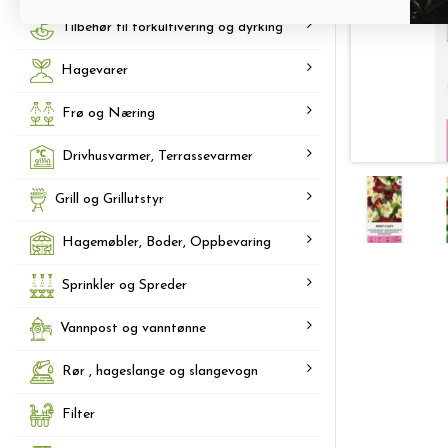
Tilbehør til forkultivering og dyrking
Hagevarer
Frø og Næring
Drivhusvarmer, Terrassevarmer
Grill og Grillutstyr
Hagemøbler, Boder, Oppbevaring
Sprinkler og Spreder
Vannpost og vanntønne
Rør , hageslange og slangevogn
Filter