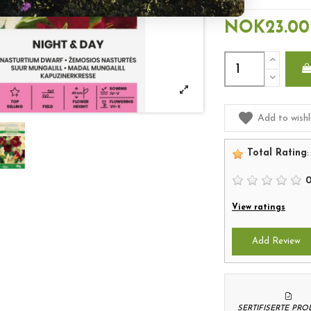
NOK23.00
Add to wishl
Total Rating
:
View ratings
Add Review
SERTIFISERTE PR