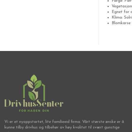
Farge: Fle
Vegetasjon
Egnet for 
Klima: Solr
Blomkarse 
Vi er et nyoppstartet, lite familieeid firma. Vårt største ønske er å
kunne tilby drivhus og tilbehør av høy kvalitet til svært gunstige