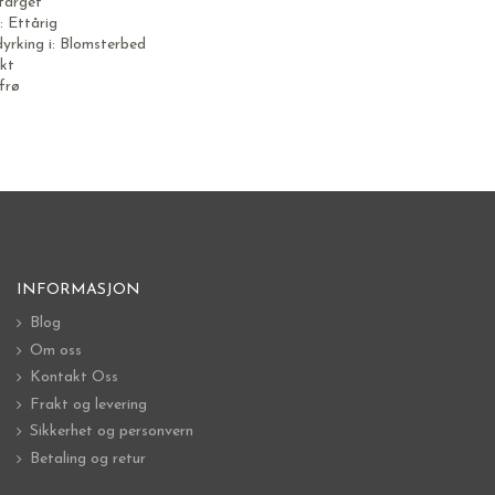
rfarget
: Ettårig
dyrking i: Blomsterbed
ikt
frø
INFORMASJON
Blog
Om oss
Kontakt Oss
Frakt og levering
Sikkerhet og personvern
Betaling og retur