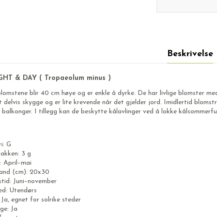
Beskrivelse
GHT & DAY ( Tropaeolum minus )
blomstene blir 40 cm høye og er enkle å dyrke. De har livlige blomster m
ett delvis skygge og er lite krevende når det gjelder jord. Imidlertid blomst
balkonger. I tillegg kan de beskytte kålavlinger ved å lokke kålsommerfu
i: G
akken: 3 g
d: April–mai
and (cm): 20x30
stid: Juni–november
ed: Utendørs
 Ja, egnet for solrike steder
ge: Ja