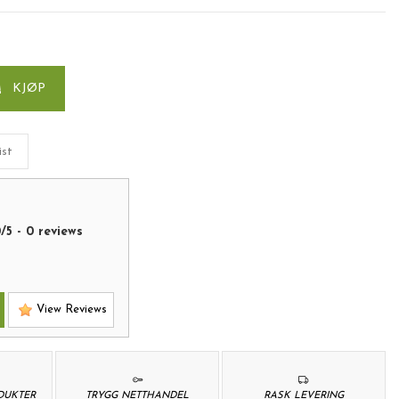
KJØP
ist
0
/
5
-
0
reviews
View Reviews
ODUKTER
TRYGG NETTHANDEL
RASK LEVERING