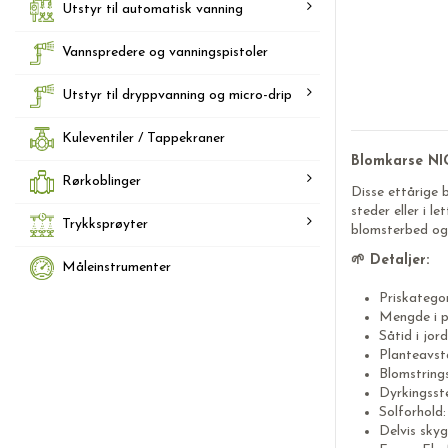
Utstyr til automatisk vanning
Vannspredere og vanningspistoler
Utstyr til dryppvanning og micro-drip
Kuleventiler / Tappekraner
Blomkarse NI
Rørkoblinger
Disse ettårige 
steder eller i l
Trykksprøyter
blomsterbed og 
🌱 Detaljer:
Måleinstrumenter
Priskategor
Mengde i p
Såtid i jor
Planteavst
Blomstring
Dyrkingsst
Solforhold:
Delvis skyg