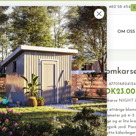
462 58 454
Kundeservice:
K
VARER
BRUKTE VARER
PRODUKTUTLEIE
OM OSS
Blomkars
SKU:
477016824124
NOK23.00
Blomkarse NIGHT &
Disse ettårige bloms
en diameter på 4–5 c
skygge og er lite kr
næringsrik jord. Pas
beskytte kålavlinge