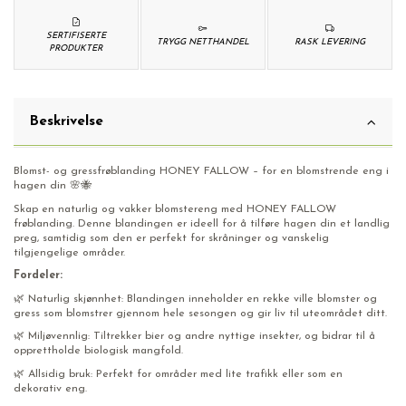
SERTIFISERTE
TRYGG NETTHANDEL
RASK LEVERING
PRODUKTER
Beskrivelse
Blomst- og gressfrøblanding HONEY FALLOW – for en blomstrende eng i
hagen din 🌸🐝
Skap en naturlig og vakker blomstereng med HONEY FALLOW
frøblanding. Denne blandingen er ideell for å tilføre hagen din et landlig
preg, samtidig som den er perfekt for skråninger og vanskelig
tilgjengelige områder.
Fordeler:
🌿 Naturlig skjønnhet: Blandingen inneholder en rekke ville blomster og
gress som blomstrer gjennom hele sesongen og gir liv til uteområdet ditt.
🌿 Miljøvennlig: Tiltrekker bier og andre nyttige insekter, og bidrar til å
opprettholde biologisk mangfold.
🌿 Allsidig bruk: Perfekt for områder med lite trafikk eller som en
dekorativ eng.