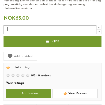
frøblanding. Denne blandingen er ideell for å tilføre hagen din et landlig
preg, samtidig som den er perfekt for skråninger og vanskelig
tilgjengelige områder.
NOK65.00
KJØP
Add to wishlist
Total Rating
:
0
/
5
-
0
reviews
View ratings
Add Review
View Reviews