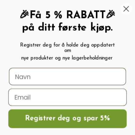
462 58 454
My wishlist (
0
)
Kundeservice:
Kundesenter
🎉Få 5 % RABATT🎉
på ditt første kjøp.
Registrer deg for å holde deg oppdatert
om
0
nye produkter og nye lagerbeholdninger
Menu
Søk
Logg inn
Handlevogn
Hjem
Frø og Næring
Blomsterfrø
Blomst- og gressfrøblanding HONEY
FALLOW
Registrer deg og spar 5%