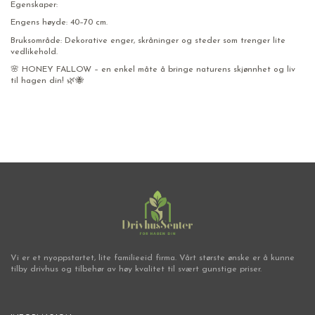
Egenskaper:
Engens høyde: 40–70 cm.
Bruksområde: Dekorative enger, skråninger og steder som trenger lite
vedlikehold.
🌸 HONEY FALLOW – en enkel måte å bringe naturens skjønnhet og liv
til hagen din! 🌿🐝
Vi er et nyoppstartet, lite familieeid firma. Vårt største ønske er å kunne
tilby drivhus og tilbehør av høy kvalitet til svært gunstige priser.