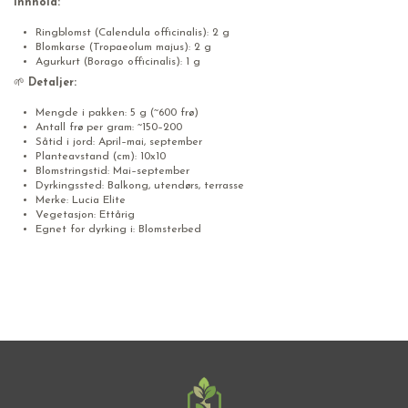
Innhold:
Ringblomst (Calendula officinalis): 2 g
Blomkarse (Tropaeolum majus): 2 g
Agurkurt (Borago officinalis): 1 g
🌱
Detaljer:
Mengde i pakken: 5 g (~600 frø)
Antall frø per gram: ~150–200
Såtid i jord: April–mai, september
Planteavstand (cm): 10x10
Blomstringstid: Mai–september
Dyrkingssted: Balkong, utendørs, terrasse
Merke: Lucia Elite
Vegetasjon: Ettårig
Egnet for dyrking i: Blomsterbed