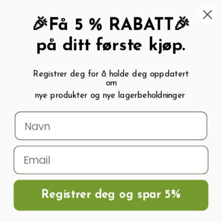
462 58 454
My wishlist (
0
)
Kundeservice:
Kundesenter
🎉Få 5 % RABATT🎉
på ditt første kjøp.
Registrer deg for å holde deg oppdatert
om
0
nye produkter og nye lagerbeholdninger
Menu
Søk
Logg inn
Handlevogn
Hjem
Frø og Næring
Blomsterfrø
Blomsterblanding frø
Blomsterblanding EATABLE ICE CUBE
Registrer deg og spar 5%