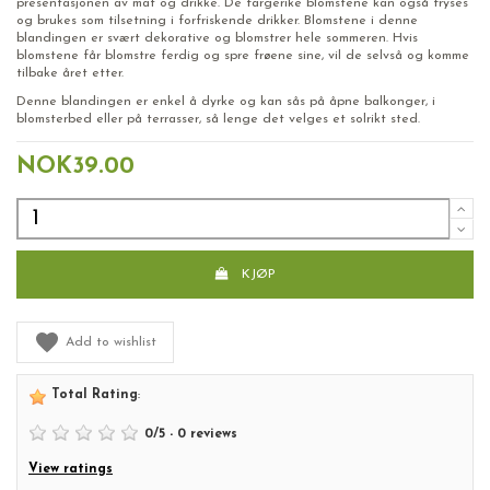
presentasjonen av mat og drikke. De fargerike blomstene kan også fryses
og brukes som tilsetning i forfriskende drikker. Blomstene i denne
blandingen er svært dekorative og blomstrer hele sommeren. Hvis
blomstene får blomstre ferdig og spre frøene sine, vil de selvså og komme
tilbake året etter.
Denne blandingen er enkel å dyrke og kan sås på åpne balkonger, i
blomsterbed eller på terrasser, så lenge det velges et solrikt sted.
NOK39.00
KJØP
Add to wishlist
Total Rating
:
0
/
5
-
0
reviews
View ratings