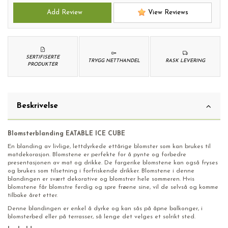
Add Review
View Reviews
SERTIFISERTE
TRYGG NETTHANDEL
RASK LEVERING
PRODUKTER
Beskrivelse
Blomsterblanding EATABLE ICE CUBE
En blanding av livlige, lettdyrkede ettårige blomster som kan brukes til
matdekorasjon. Blomstene er perfekte for å pynte og forbedre
presentasjonen av mat og drikke. De fargerike blomstene kan også fryses
og brukes som tilsetning i forfriskende drikker. Blomstene i denne
blandingen er svært dekorative og blomstrer hele sommeren. Hvis
blomstene får blomstre ferdig og spre frøene sine, vil de selvså og komme
tilbake året etter.
Denne blandingen er enkel å dyrke og kan sås på åpne balkonger, i
blomsterbed eller på terrasser, så lenge det velges et solrikt sted.