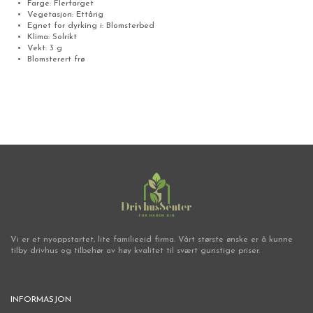
Farge: Flerfarget
Vegetasjon: Ettårig
Egnet for dyrking i: Blomsterbed
Klima: Solrikt
Vekt: 3 g
Blomsterert frø
Vi er et nyoppstartet, lite familieeid firma. Vårt største ønske er å kunne
tilby drivhus og tilbehør av høy kvalitet til svært gunstige priser.
INFORMASJON