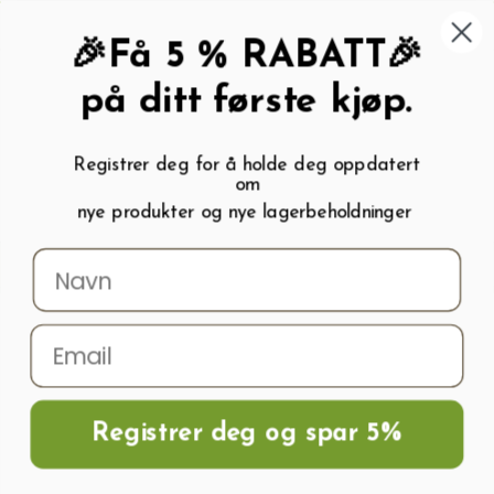
462 58 454
My wishlist (
0
)
Kundeservice:
Kundesenter
🎉Få 5 % RABATT🎉
på ditt første kjøp.
Registrer deg for å holde deg oppdatert
om
0
nye produkter og nye lagerbeholdninger
Menu
Søk
Logg inn
Handlevogn
Hjem
Frø og Næring
Blomsterfrø
Blomsterert frø
Blomsterert DAY
AND NIGHT
Registrer deg og spar 5%