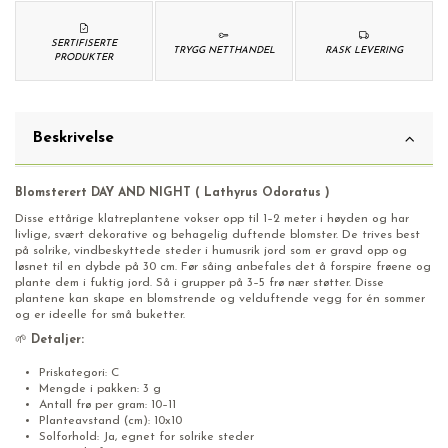
SERTIFISERTE
TRYGG NETTHANDEL
RASK LEVERING
PRODUKTER
Beskrivelse
Blomsterert DAY AND NIGHT ( Lathyrus Odoratus )
Disse ettårige klatreplantene vokser opp til 1–2 meter i høyden og har
livlige, svært dekorative og behagelig duftende blomster. De trives best
på solrike, vindbeskyttede steder i humusrik jord som er gravd opp og
løsnet til en dybde på 30 cm. Før såing anbefales det å forspire frøene og
plante dem i fuktig jord. Så i grupper på 3–5 frø nær støtter. Disse
plantene kan skape en blomstrende og velduftende vegg for én sommer
og er ideelle for små buketter.
🌱
Detaljer:
Priskategori: C
Mengde i pakken: 3 g
Antall frø per gram: 10–11
Planteavstand (cm): 10x10
Solforhold: Ja, egnet for solrike steder