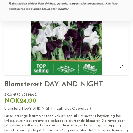
Rabattkoden gjelder ikke drivhus, pergola, carport eller terrassetak. Kan ikke
kombineres med andre tilbud eller rabatter.
Blomsterert DAY AND NIGHT
SKU:
4770168244962
NOK24.00
Blomsterert DAY AND NIGHT ( Lathyrus Odoratus )
Disse ettårige klatreplantene vokser opp til 1–2 meter i høyden og har
livlige, svært dekorative og behagelig duftende blomster. De trives best
på solrike, vindbeskyttede steder i humusrik jord som er gravd opp og
løsnet til en dybde på 30 cm. Før såing anbefales det å forspire frøene og