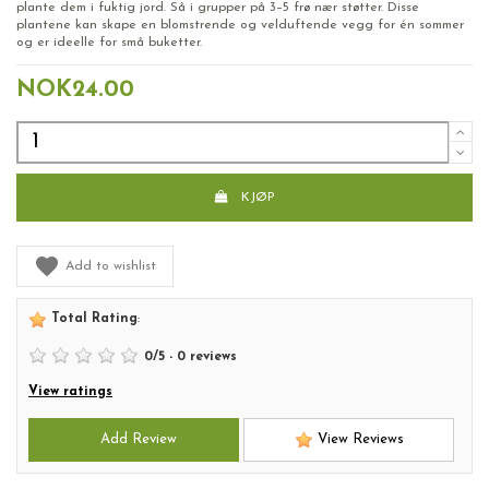
plante dem i fuktig jord. Så i grupper på 3–5 frø nær støtter. Disse
plantene kan skape en blomstrende og velduftende vegg for én sommer
og er ideelle for små buketter.
NOK24.00
KJØP
Add to wishlist
Total Rating
:
0
/
5
-
0
reviews
View ratings
Add Review
View Reviews