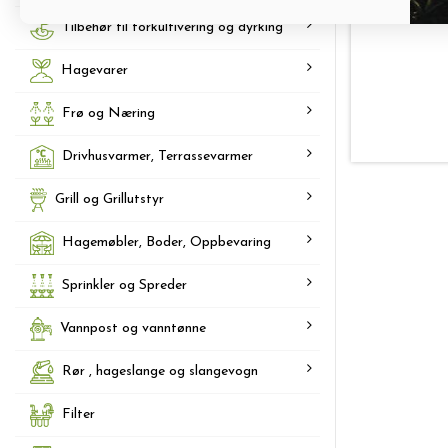
Tilbehør til forkultivering og dyrking
Hagevarer
Frø og Næring
Drivhusvarmer, Terrassevarmer
Grill og Grillutstyr
Hagemøbler, Boder, Oppbevaring
Sprinkler og Spreder
Vannpost og vanntønne
Rør , hageslange og slangevogn
Filter