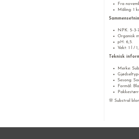
Fra novembe
Måling: 1 k
Sammensetnin
NPK: 5-3-7
Organisk ma
pH: 6,5.
Vekt: 1 l / 
Teknisk infor
Merke: Sub
Gjødseltype
Sesong: So
Formål: Bl
Pakkestørre
🌸 Substral blo