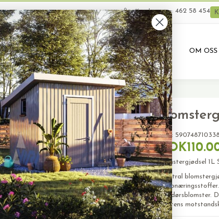
462 58 454
Kundeservice:
K
VARER
BRUKTE VARER
PRODUKTUTLEIE
OM OSS
BSTRAL
Blomster
SKU:
59074871033
NOK110.0
Blomstergjødsel 1L 
Substral blomstergjø
mikronæringsstoffer.
utendørsblomster. De
plantens motstandsk