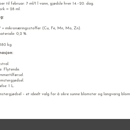
r til februar: 7 ml/1 l vann, gjødsle hver 14.–20. dag.
ork = 28 ml.
g:
 + mikronæringsstoffer (Cu, Fe, Mn, Mo, Zn).
teriale: 0,2 %.
1,180 kg.
masjon:
stral.
: Flytende.
mmertilførsel.
omstergjødsel.
lse: 1 L.
mstergjødsel – et ideelt valg for å sikre sunne blomster og langvarig blom