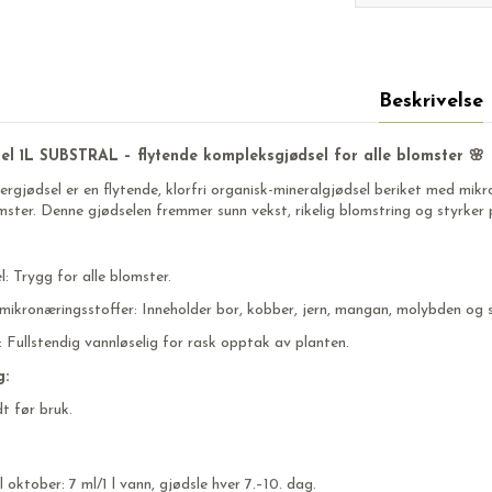
Beskrivelse
el 1L SUBSTRAL – flytende kompleksgjødsel for alle blomster 🌸
ergjødsel er en flytende, klorfri organisk-mineralgjødsel beriket med mikr
ster. Denne gjødselen fremmer sunn vekst, rikelig blomstring og styrker
l: Trygg for alle blomster.
mikronæringsstoffer: Inneholder bor, kobber, jern, mangan, molybden og s
: Fullstendig vannløselig for rask opptak av planten.
g:
t før bruk.
l oktober: 7 ml/1 l vann, gjødsle hver 7.–10. dag.