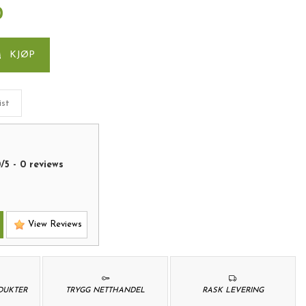
0
KJØP
ist
0
/
5
-
0
reviews
View Reviews
ODUKTER
TRYGG NETTHANDEL
RASK LEVERING