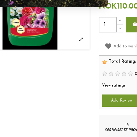
NOK110.0
Add to wishl
Total Rating
:
View ratings
Add Review
SERTIFISERTE PR