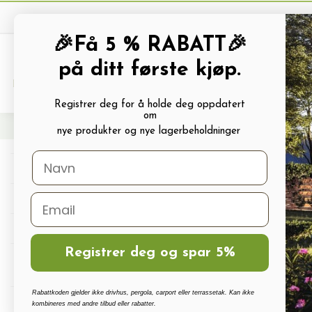
🎉Få 5 % RABATT🎉
på ditt første kjøp.
PRODUKTKATALOG
ALLE TILBUDS
Registrer deg for å holde deg oppdatert
om
Hjem
Frø og Næring
Næring Og Gjødsel
Næring
Blomstergjødsel 1L SU
nye produkter og nye lagerbeholdninger
Drivhus
Drivhus tilbehør
Polykarbonat, Glass Og Tilbehør
Registrer deg og spar 5%
Terrassetak, Pergola, Hagestuer,
Carport
Rabattkoden gjelder ikke drivhus, pergola, carport eller terrassetak. Kan ikke
Drivhus vanningssett
kombineres med andre tilbud eller rabatter.