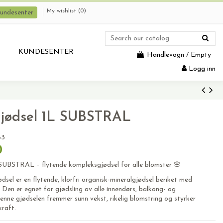
My wishlist (
0
)
undesenter
KUNDESENTER
Handlevogn
/
Empty
Logg inn
gjødsel 1L SUBSTRAL
83
0
SUBSTRAL – flytende kompleksgjødsel for alle blomster 🌸
dsel er en flytende, klorfri organisk-mineralgjødsel beriket med
 Den er egnet for gjødsling av alle innendørs, balkong- og
nne gjødselen fremmer sunn vekst, rikelig blomstring og styrker
raft.