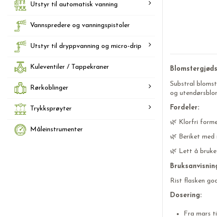
Utstyr til automatisk vanning
Vannspredere og vanningspistoler
Utstyr til dryppvanning og micro-drip
Kuleventiler / Tappekraner
Blomstergjøds
Substral blomst
Rørkoblinger
og utendørsblom
Fordeler:
Trykksprøyter
🌿 Klorfri forme
Måleinstrumenter
🌿 Beriket med 
🌿 Lett å bruke
Bruksanvisnin
Rist flasken god
Dosering:
Fra mars ti