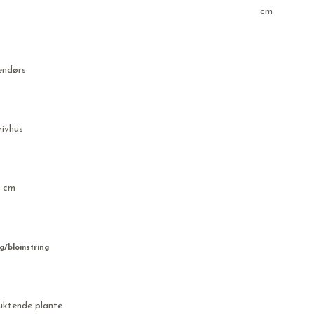
cm
endørs
rivhus
, cm
g/blomstring
ruktende plante