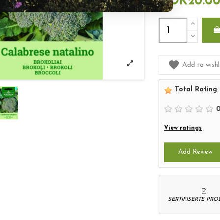
NOK20.0
Add to wishl
Total Rating
:
View ratings
Add Review
SERTIFISERTE PR