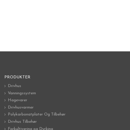
PRODUKTER
Drivhus
Vanningssystem
Hagevarer
Drivhusvarmer
Polykarbonatplater Og Tilbehør
Drivhus Tilbehør
Forkultivering og Dyrking