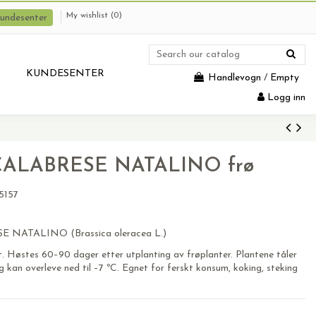
My wishlist (
0
)
undesenter
KUNDESENTER
Handlevogn
/
Empty
Logg inn
i CALABRESE NATALINO frø
5157
0
E NATALINO (Brassica oleracea L.)
t. Høstes 60–90 dager etter utplanting av frøplanter. Plantene tåler
 kan overleve ned til –7 ºC. Egnet for ferskt konsum, koking, steking