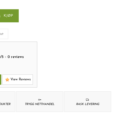
0
KJØP
ist
0
/
5
-
0
reviews
View Reviews
ODUKTER
TRYGG NETTHANDEL
RASK LEVERING