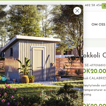
462 58 454
Kundeservice:
K
VARER
BRUKTE VARER
PRODUKTUTLEIE
OM OSS
TALINO
Brokkol
SKU:
SE-477016810
NOK20.0
Brokkoli CALABRES
Sen, høytytende sor
lave temperaturer og
og frysing.