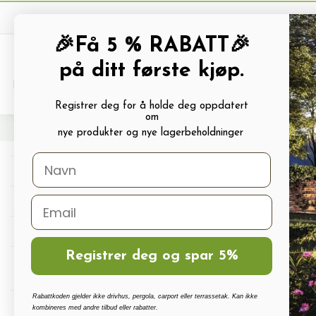
🎉Få 5 % RABATT🎉
på ditt første kjøp.
PRODUKTKATALOG
ALLE TILBUDS
Registrer deg for å holde deg oppdatert
om
Hjem
Frø og Næring
Grønnsaksfrø
Brokkolifrø
Brokkoli CALABRESE NA
nye produkter og nye lagerbeholdninger
Drivhus
Drivhus tilbehør
Polykarbonat, Glass Og Tilbehør
Registrer deg og spar 5%
Terrassetak, Pergola, Hagestuer,
Carport
Rabattkoden gjelder ikke drivhus, pergola, carport eller terrassetak. Kan ikke
Drivhus vanningssett
kombineres med andre tilbud eller rabatter.