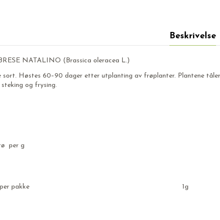
Beskrivelse
BRESE NATALINO (Brassica oleracea L.)
 sort. Høstes 60–90 dager etter utplanting av frøplanter. Plantene tåler
 steking og frysing.
rø per g
 per pakke
1g