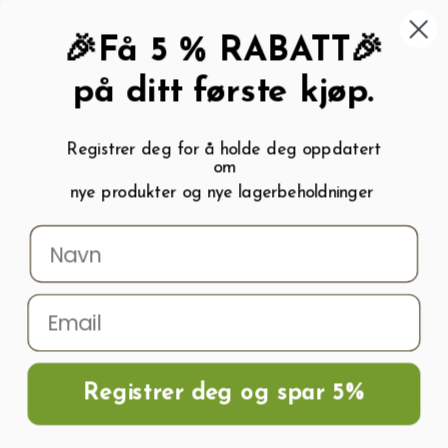
462 58 454
My wishlist (
0
)
Kundeservice:
Kundesenter
🎉Få 5 % RABATT🎉
på ditt første kjøp.
Registrer deg for å holde deg oppdatert
om
0
nye produkter og nye lagerbeholdninger
Menu
Søk
Logg inn
Handlevogn
Hjem
Frø og Næring
Grønnsaksfrø
Chilifrø
Chili JALAPENO M
Registrer deg og spar 5%