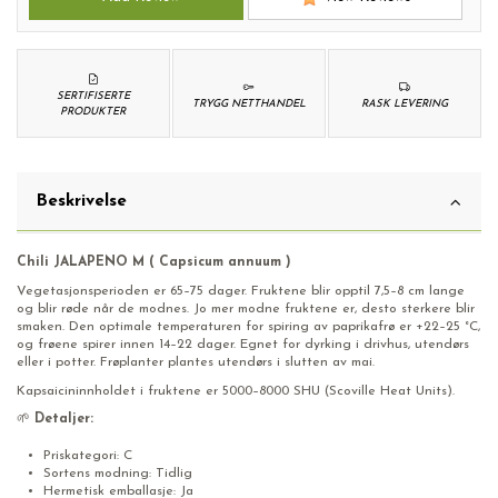
SERTIFISERTE
TRYGG NETTHANDEL
RASK LEVERING
PRODUKTER
Beskrivelse
Chili JALAPENO M ( Capsicum annuum )
Vegetasjonsperioden er 65–75 dager. Fruktene blir opptil 7,5–8 cm lange
og blir røde når de modnes. Jo mer modne fruktene er, desto sterkere blir
smaken. Den optimale temperaturen for spiring av paprikafrø er +22–25 °C,
og frøene spirer innen 14–22 dager. Egnet for dyrking i drivhus, utendørs
eller i potter. Frøplanter plantes utendørs i slutten av mai.
Kapsaicininnholdet i fruktene er 5000–8000 SHU (Scoville Heat Units).
🌱
Detaljer:
Priskategori: C
Sortens modning: Tidlig
Hermetisk emballasje: Ja