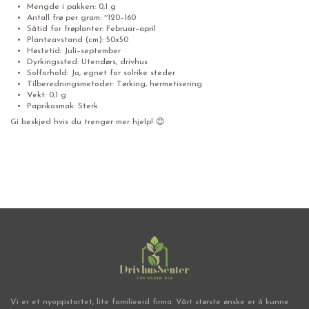
Mengde i pakken: 0,1 g
Antall frø per gram: ~120–160
Såtid for frøplanter: Februar–april
Planteavstand (cm): 50x50
Høstetid: Juli–september
Dyrkingssted: Utendørs, drivhus
Solforhold: Ja, egnet for solrike steder
Tilberedningsmetoder: Tørking, hermetisering
Vekt: 0,1 g
Paprikasmak: Sterk
Gi beskjed hvis du trenger mer hjelp! 😊
Chili frø
Vi er et nyoppstartet, lite familieeid firma. Vårt største ønske er å kunne