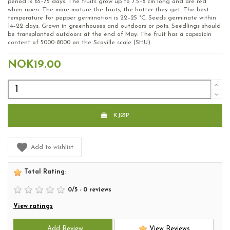
period is 65–75 days. The fruits grow up to 7.5–8 cm long and are red
when ripen. The more mature the fruits, the hotter they get. The best
temperature for pepper germination is 22–25 °C. Seeds germinate within
14–22 days. Grown in greenhouses and outdoors or pots. Seedlings should
be transplanted outdoors at the end of May. The fruit has a capsaicin
content of 5000-8000 on the Scoville scale (SHU).
NOK19.00
KJØP
Add to wishlist
Total Rating
:
0
/
5
-
0
reviews
View ratings
Add Review
View Reviews