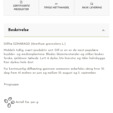
SERTIFISERTE
TRYGG NETTHANDEL
RASK LEVERING
PRODUKTER
Beskrivelse
Dillfrø SZMARAGD (Anethum graveolens L.)
Middels tidlig, svært produktiv sort. Dill er en av de mest populære
krydder- og medisinplantene. Blader, blomsterstander og stilker brukes
ferske, sjeldnere tørkede. Lett å dyrke, lite kravstor og tåler halvskygge.
Kan dyrkes hele året.
For kontinuerlig dillhøsting gjennom sommeren anbefales såing hver 10.
dag frem til midten av juni og mellom 10. august og 5. september.
Prisgruppe
Antall frø per g