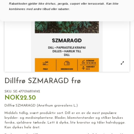
Rabattkoden gjelder ikke drivhus, pergola, carport eller terrassetak. Kan ikke
kombineres med andre tilbud eller rabatter.
Dillfrø SZMARAGD frø
SKU:
SE-4770168119192
NOK22.50
Dillfrø SZMARAGD (Anethum graveolens L.)
Middels tidlig, svært produktiv sort. Dill er en av de mest populære
krydder- og medisinplantene. Blader, blomsterstander og stilker brukes
ferske, sjeldnere tørkede. Lett å dyrke, lite kravstor og tåler halvskygge.
Kan dyrkes hele året.