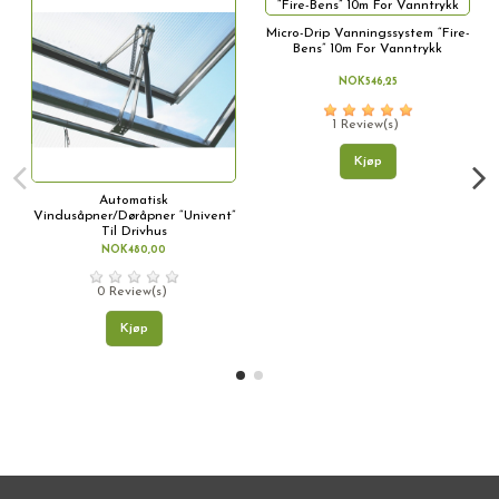
Micro-Drip Vanningssystem “Fire-
Bens” 10m For Vanntrykk
NOK546,25
1 Review(s)
Kjøp
Automatisk
Vindusåpner/Døråpner “Univent”
Til Drivhus
NOK480,00
0 Review(s)
Kjøp