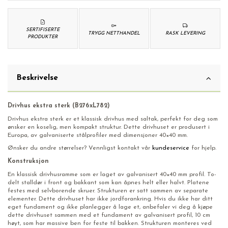
SERTIFISERTE
TRYGG NETTHANDEL
RASK LEVERING
PRODUKTER
Beskrivelse
Drivhus ekstra sterk (B276xL782)
Drivhus ekstra sterk er et klassisk drivhus med saltak, perfekt for deg som
ønsker en koselig, men kompakt struktur. Dette drivhuset er produsert i
Europa, av galvaniserte stålprofiler med dimensjoner 40×40 mm.
Ønsker du andre størrelser? Vennligst kontakt vår
kundeservice
for hjelp.
Konstruksjon
En klassisk drivhusramme som er laget av galvanisert 40×40 mm profil. To-
delt stalldør i front og bakkant som kan åpnes helt eller halvt. Platene
festes med selvborende skruer. Strukturen er satt sammen av separate
elementer. Dette drivhuset har ikke jordforankring. Hvis du ikke har ditt
eget fundament og ikke planlegger å lage et, anbefaler vi deg å kjøpe
dette drivhuset sammen med et fundament av galvanisert profil, 10 cm
høyt, som har massive ben for feste til bakken. Strukturen monteres ved