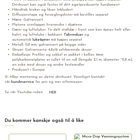
Drivhuset kan også festes til ditt egetproduserte fundament
Håndtak, kroker og låser: Inkludert
Diffusjonstape og forseglingslister må bestilles separat
Møne: Galvanisert
Platene overlapper hverandre i skjøtene
Dører og lufteluker: To-delt stalldør i front som kan åpnes helt eller
halvt, og lufteluke i bakkant.
Takvinduer
og
automatisk
lukeåpner
må kjøpes separat
Metall: 0,8 mm, galvanisert på begge sider
Skruer: Galvaniserte 4,8×16 selvborende skruer
Emballasje: Profiler og sokkel er pakket i kollier, 6mm
polykarbonatplater er rullet til en rull (lengde 2,1 m, diameter ~0,8 m),
en eske med skruer og andre festemidler
Produsert i Europa
Vi tilbyr montering av dette drivhuset. Vennligst kontakt
vår
kundeservice
for pris og mer informasjon.
Se vår Youtube-video
HER
Du kommer kanskje også til å like