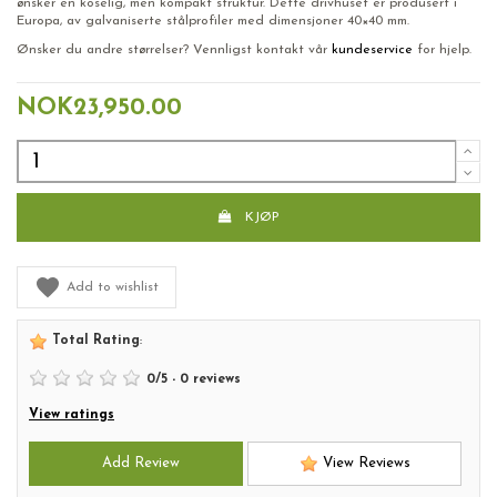
ønsker en koselig, men kompakt struktur. Dette drivhuset er produsert i
Europa, av galvaniserte stålprofiler med dimensjoner 40×40 mm.
Ønsker du andre størrelser? Vennligst kontakt vår
kundeservice
for hjelp.
NOK23,950.00
KJØP
Add to wishlist
Total Rating
:
0
/
5
-
0
reviews
View ratings
Add Review
View Reviews