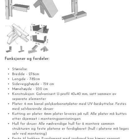
Funksjoner og fordeler:
Størrelse:
Bredde - 276cm.
Lengde - 782cm
Sidevegghøyde - 159 cm
Mønehøyde - 230 cm
Konstruksjon: Galvanisert U-profil 40×40 mm, satt sammen av
separate elementer
Plater: 6 mm kanal polykarbonatplater med UV-beskyttelse. Festes
med selvborende skruer
Kutting av plater: 6mm plater leveres på rull. Alle plater må kuttes
etter skjemaet i monteringsanvisningen
Hull for skruer: Alle nødvendige hull for å montere sammen
strukturen og feste platene er ferdigboret (hull i platene må lages
selv ved montering)
Feste til bakken: Fundament med jordspyd kan kjøpes separat.