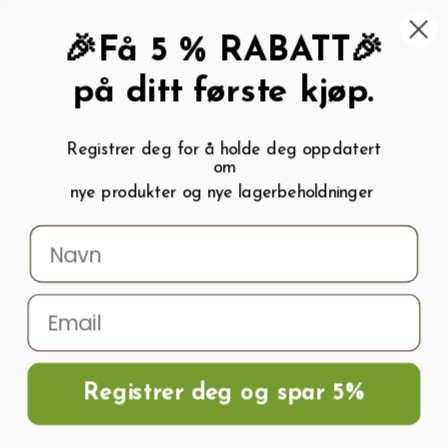
462 58 454
My wishlist (
0
)
Kundeservice:
Kundesenter
🎉Få 5 % RABATT🎉
på ditt første kjøp.
Registrer deg for å holde deg oppdatert
om
0
nye produkter og nye lagerbeholdninger
Menu
Søk
Logg inn
Handlevogn
Hjem
Drivhus
Drivhus ekstra sterk (B276xL782)
Registrer deg og spar 5%