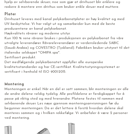
hjelp av selvborende skruer, noe som gjør at drivhuset blir enklere og
raskere å montere enn drivhus som bruker enkle skruer med muttere.
Plater
Drivhuset leveres med kanal polykarbonatplater av høy kvalitet og med
UV-beskyttelse. Vi har valgt ut og samarbeider kun med de beste
produsentene av kanal polykarbonat.
Høykvalitets råvarer og moderne utstyr.
Kun 100 % rene råvarer brukes i produksjonen av polykarbonat fra våre
utvalgte leverandører. Råvareleverandører er verdensledende SABIC
(Saudi-Arabia) og COVESTRO (Tyskland). Fabrikken bruker utstyret til det
italienske selskapet "OMIPA spa".
Sertifisert produkt.
Det medfølgende polykarbonatet oppfyller alle europeiske
kvalitetsstandarder og har CE-sertifikat. Kvalitetsstyringssystemet er
sertifisert i henhold til ISO 9001:2015.
Montering
Monteringen er enkel. Når en del er satt sammen, blir monteringen av alle
de andre delene veldig tydelig. Alle profildelene er ferdigkappet for å
passe på riktig sted og med hverandre. Platene festes til rammen med
selvborende skruer. Les nøye gjennom monteringsanvisningen før du
begynner monteringen. Da er det lettere å forstå hvordan delene skal
monteres sammen og i hvilken rekkefølge. Vi anbefaler å være 2 personer
ved montering.