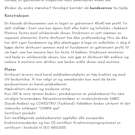
Europa, av galvaniserte stålprofiler med dimensjoner 40×40 mm.
Ønsker du andre størrelser? Vennligst kontakt vår
kundeservice
for hjelp.
Konstruksjon
En klassisk drivhusramme som er laget av galvanisert 40×40 mm profil. To-
delt stalldør i front som kan åpnes helt eller halvt og lufteluke i bakkant.
Platene festes med selvborende skruer. Strukturen er satt sammen av
separate elementer. Dette drivhuset har ikke jordforankring. Hvis du ikke
har ditt eget fundament og ikke planlegger å lage et, anbefaler vi deg å
kjøpe dette drivhuset sammen med et fundament av galvanisert profil, 10
cm høyt, som har massive ben for feste til bakken. Strukturen monteres
ved hjelp av selvborende skruer, noe som gjør at drivhuset blir enklere og
raskere å montere enn drivhus som bruker enkle skruer med muttere.
Plater
Drivhuset leveres med kanal polykarbonatplater av høy kvalitet og med
UV-beskyttelse. Vi har valgt ut og samarbeider kun med de beste
produsentene av kanal polykarbonat.
Høykvalitets råvarer og moderne utstyr.
Kun 100 % rene råvarer brukes i produksjonen av polykarbonat fra våre
utvalgte leverandører. Råvareleverandører er verdensledende SABIC
(Saudi-Arabia) og COVESTRO (Tyskland). Fabrikken bruker utstyret til det
italienske selskapet "OMIPA spa".
Sertifisert produkt.
Det medfølgende polykarbonatet oppfyller alle europeiske
kvalitetsstandarder og har CE-sertifikat. Kvalitetsstyringssystemet er
sertifisert i henhold til ISO 9001:2015.