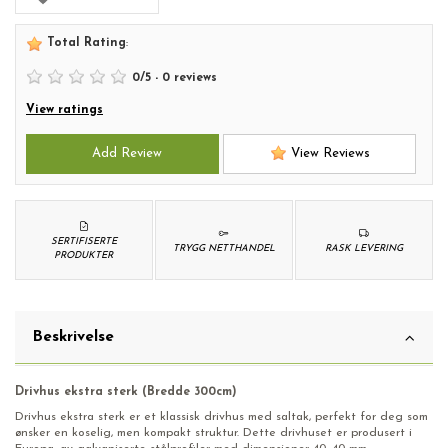
Total Rating
:
0
/
5
-
0
reviews
View ratings
Add Review
View Reviews
SERTIFISERTE
TRYGG NETTHANDEL
RASK LEVERING
PRODUKTER
Beskrivelse
Drivhus ekstra sterk (Bredde 300cm)
Drivhus ekstra sterk er et klassisk drivhus med saltak, perfekt for deg som
ønsker en koselig, men kompakt struktur. Dette drivhuset er produsert i