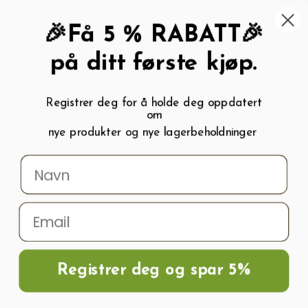
462 58 454
My wishlist (
0
)
Kundeservice:
Kundesenter
🎉Få 5 % RABATT🎉
på ditt første kjøp.
Registrer deg for å holde deg oppdatert
om
0
nye produkter og nye lagerbeholdninger
Menu
Søk
Logg inn
Handlevogn
Hjem
Drivhus
Drivhus ekstra sterk (Bredde 300cm)
Registrer deg og spar 5%