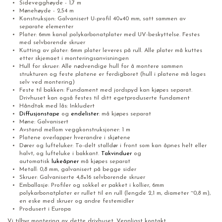
Sidevegghøyde - 1,7 m
Mønehøyde - 2,54 m
Konstruksjon: Galvanisert U-profil 40×40 mm, satt sammen av
separate elementer
Plater: 6mm kanal polykarbonatplater med UV-beskyttelse. Festes
med selvborende skruer
Kutting av plater: 6mm plater leveres på rull. Alle plater må kuttes
etter skjemaet i monteringsanvisningen
Hull for skruer: Alle nødvendige hull for å montere sammen
strukturen og feste platene er ferdigboret (hull i platene må lages
selv ved montering)
Feste til bakken: Fundament med jordspyd kan kjøpes separat.
Drivhuset kan også festes til ditt egetproduserte fundament
Håndtak med lås: Inkludert
Diffusjonstape
og
endelister
: må kjøpes separat
Møne: Galvanisert
Avstand mellom veggkonstruksjoner: 1 m
Platene overlapper hverandre i skjøtene
Dører og lufteluker: To-delt stalldør i front som kan åpnes helt eller
halvt, og lufteluke i bakkant.
Takvinduer
og
automatisk
lukeåpner
må kjøpes separat
Metall: 0,8 mm, galvanisert på begge sider
Skruer: Galvaniserte 4,8×16 selvborende skruer
Emballasje: Profiler og sokkel er pakket i kollier, 6mm
polykarbonatplater er rullet til en rull (lengde 2,1 m, diameter ~0,8 m),
en eske med skruer og andre festemidler
Produsert i Europa
Vi tilbyr montering av dette drivhuset. Vennligst kontakt