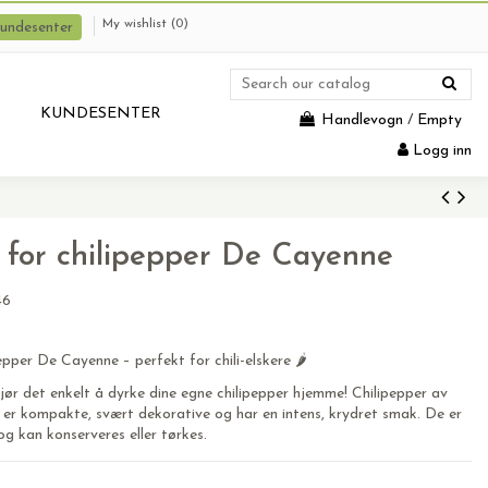
My wishlist (
0
)
undesenter
KUNDESENTER
Handlevogn
/
Empty
Logg inn
 for chilipepper De Cayenne
46
epper De Cayenne – perfekt for chili-elskere 🌶️
ør det enkelt å dyrke dine egne chilipepper hjemme! Chilipepper av
 er kompakte, svært dekorative og har en intens, krydret smak. De er
og kan konserveres eller tørkes.