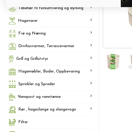
Tilbehør til forkultivering og dyrking
Hagevarer
Frø og Næring
Drivhusvarmer, Terrassevarmer
Grill og Grillutstyr
Hagemøbler, Boder, Oppbevaring
Sprinkler og Spreder
Vannpost og vanntønne
Rør , hageslange og slangevogn
Filter