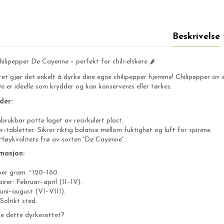
Beskrivelse
ilipepper De Cayenne – perfekt for chili-elskere 🌶️
et gjør det enkelt å dyrke dine egne chilipepper hjemme! Chilipepper av 
e er ideelle som krydder og kan konserveres eller tørkes.
der:
brukbar potte laget av resirkulert plast.
r-tabletter: Sikrer riktig balanse mellom fuktighet og luft for spirene.
Høykvalitets frø av sorten 'De Cayenne'.
masjon:
per gram: ~120–160.
pirer: Februar–april (II–IV).
uni–august (VI–VIII).
Solrikt sted.
e dette dyrkesettet?