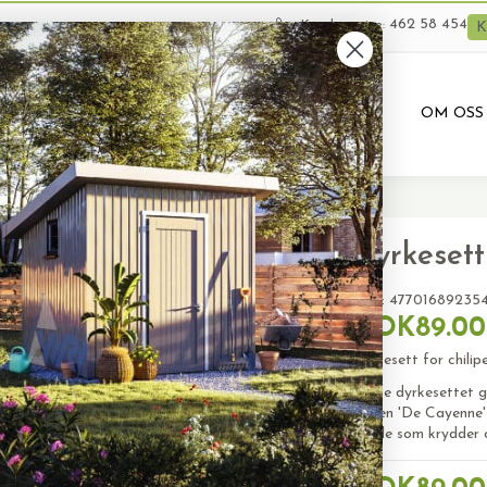
462 58 454
Kundeservice:
K
VARER
BRUKTE VARER
PRODUKTUTLEIE
OM OSS
ayenne
Dyrkesett
SKU:
47701689235
NOK89.00
Dyrkesett for chilip
Dette dyrkesettet gj
sorten 'De Cayenne'
ideelle som krydder 