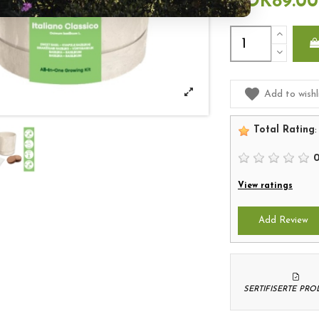
NOK89.00
Add to wishl
Total Rating
:
View ratings
Add Review
SERTIFISERTE PR