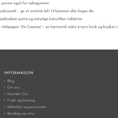
– passer også for nybegynnere.
nksjonelt – gir et estetisk løft til hjemmet eller hagen din.
gjenbrukbar potte og naturlige kokosfiber-tabletter.
r chilipepper 'De Cayenne' – en fantastisk måte å nyte fersk og krydret ch
INFORMASJON
Blog
Om oss
Kontakt Oss
Frakt og levering
Sikkerhet og personvern
Betaling og retur