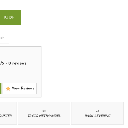
KJØP
ist
0
/
5
-
0
reviews
View Reviews
ODUKTER
TRYGG NETTHANDEL
RASK LEVERING