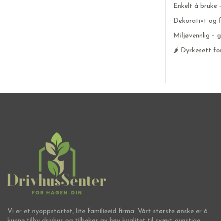
Enkelt å bruke 
Dekorativt og fu
Miljøvennlig – 
🌶️ Dyrkesett fo
Vi er et nyoppstartet, lite familieeid firma. Vårt største ønske er å
kunne tilby drivhus og tilbehør av høy kvalitet til svært gunstige