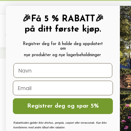
🎉Få 5 % RABATT🎉
på ditt første kjøp.
PRODUKTKATALOG
ALLE TILBUDS
Registrer deg for å holde deg oppdatert
om
Hjem
Frø og Næring
Grønnsaksfrø
Chilifrø
Dyrkesett for chilipepper De C
nye produkter og nye lagerbeholdninger
Drivhus
Drivhus tilbehør
Polykarbonat, Glass Og Tilbehør
Registrer deg og spar 5%
Terrassetak, Pergola, Hagestuer,
Carport
Rabattkoden gjelder ikke drivhus, pergola, carport eller terrassetak. Kan ikke
Drivhus vanningssett
kombineres med andre tilbud eller rabatter.