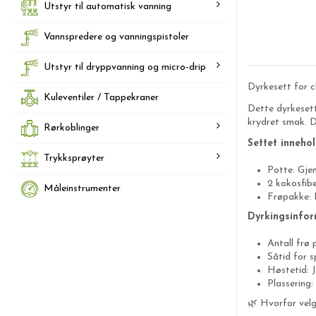
Utstyr til automatisk vanning
Vannspredere og vanningspistoler
Utstyr til dryppvanning og micro-drip
Dyrkesett for ch
Kuleventiler / Tappekraner
Dette dyrkesett
krydret smak. D
Rørkoblinger
Settet innehol
Trykksprøyter
Potte: Gjen
2 kokosfibe
Måleinstrumenter
Frøpakke: 
Dyrkingsinfor
Antall frø 
Såtid for s
Høstetid: J
Plassering: 
🌿 Hvorfor velg