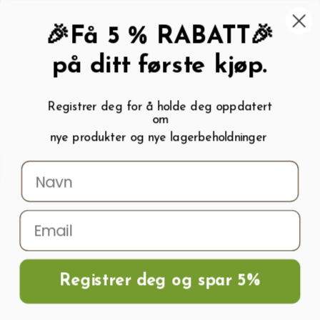
462 58 454
My wishlist (
0
)
Kundeservice:
Kundesenter
🎉Få 5 % RABATT🎉
på ditt første kjøp.
Registrer deg for å holde deg oppdatert
om
0
nye produkter og nye lagerbeholdninger
Menu
Søk
Logg inn
Handlevogn
Hjem
Sprinkler og Spreder
Pop-up sprinkler
Dyse MP CORNER 45-105°
Registrer deg og spar 5%