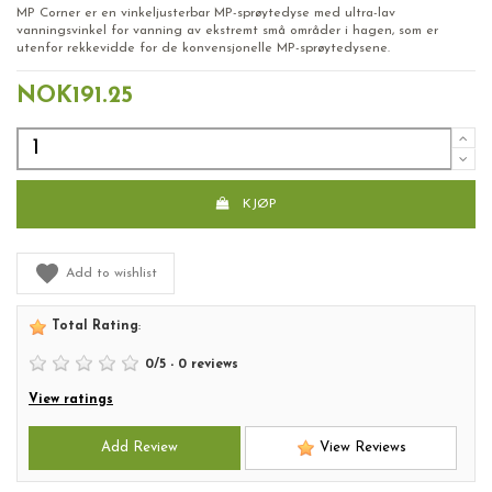
MP Corner er en vinkeljusterbar MP-sprøytedyse med ultra-lav
vanningsvinkel for vanning av ekstremt små områder i hagen, som er
utenfor rekkevidde for de konvensjonelle MP-sprøytedysene.
NOK191.25
KJØP
Add to wishlist
Total Rating
:
0
/
5
-
0
reviews
View ratings
Add Review
View Reviews