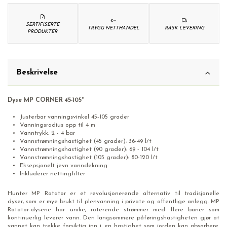
SERTIFISERTE
TRYGG NETTHANDEL
RASK LEVERING
PRODUKTER
Beskrivelse
Dyse MP CORNER 45-105°
Justerbar vanningsvinkel 45-105 grader
Vanningsradius opp til 4 m
Vanntrykk: 2 - 4 bar
Vannstrømningshastighet (45 grader): 36-49 l/t
Vannstrømningshastighet (90 grader): 69 - 104 l/t
Vannstrømningshastighet (105 grader): 80-120 l/t
Eksepsjonelt jevn vanndekning
Inkluderer nettingfilter
Hunter MP Rotator er et revolusjonerende alternativ til tradisjonelle
dyser, som er mye brukt til plenvanning i private og offentlige anlegg. MP
Rotator-dysene har unike, roterende strømmer med flere baner som
kontinuerlig leverer vann. Den langsommere påføringshastigheten gjør at
vannet kan trekke forsiktig inn i en hastighet som jorden kan absorbere.