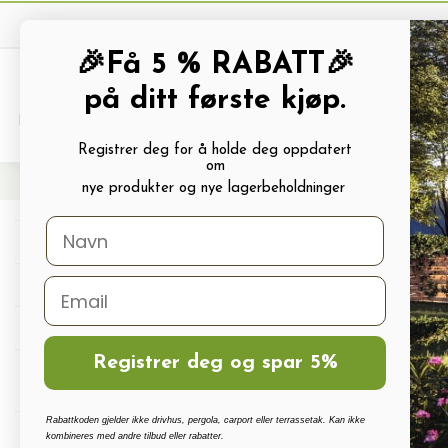
🎉Få 5 % RABATT🎉
på ditt første kjøp.
PRODUKTKATALOG
ALLE TILBUDS
Registrer deg for å holde deg oppdatert
om
Hjem
Frø og Næring
Krydderfrø
Engsyrefrø ROADLEAVED
nye produkter og nye lagerbeholdninger
Drivhus
Drivhus tilbehør
Polykarbonat, Glass Og Tilbehør
Registrer deg og spar 5%
Terrassetak, Pergola, Hagestuer,
Carport
Rabattkoden gjelder ikke drivhus, pergola, carport eller terrassetak. Kan ikke
Drivhus vanningssett
kombineres med andre tilbud eller rabatter.