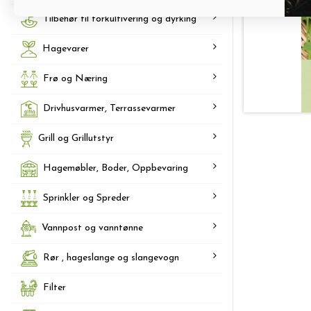
Tilbehør til forkultivering og dyrking
Hagevarer
Frø og Næring
Drivhusvarmer, Terrassevarmer
Grill og Grillutstyr
Hagemøbler, Boder, Oppbevaring
Sprinkler og Spreder
Vannpost og vanntønne
Rør , hageslange og slangevogn
Filter