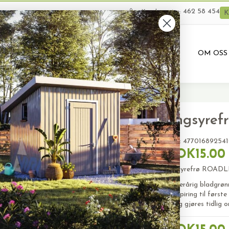
462 58 454
Kundeservice:
K
VARER
BRUKTE VARER
PRODUKTUTLEIE
OM OSS
Engsyre
SKU:
47701689254
NOK15.00
Engsyrefrø ROAD
En flerårig bladgrøn
fra spiring til først
Såing gjøres tidlig 