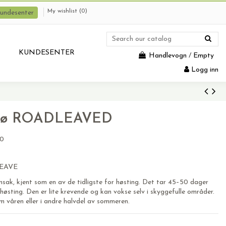
My wishlist (
0
)
undesenter
KUNDESENTER
Handlevogn
/
Empty
Logg inn
frø ROADLEAVED
10
LEAVE
nsak, kjent som en av de tidligste for høsting. Det tar 45–50 dager
e høsting. Den er lite krevende og kan vokse selv i skyggefulle områder.
om våren eller i andre halvdel av sommeren.