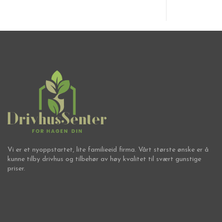
Vi er et nyoppstartet, lite familieeid firma. Vårt største ønske er å
kunne tilby drivhus og tilbehør av høy kvalitet til svært gunstige
priser.