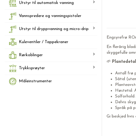
Utstyr til automatisk vanning
Vannspredere og vanningspistoler
Utstyr til dryppvanning og micro-drip
Engsyrefrø R
Kuleventiler / Tappekraner
En flerårig blad
skyggefulle omr
Rørkoblinger
🌱
Plantedetal
Trykksprøyter
Antall frø
Såtid (ute
Måleinstrumenter
Planteavst
Høstetid: 
Solforhold:
Delvis skyg
Språk på p
Gi beskjed hvis 
Engsyre frø