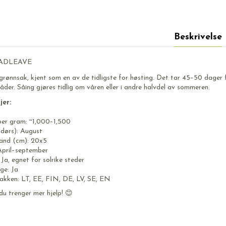
Beskrivelse
OADLEAVE
grønnsak, kjent som en av de tidligste for høsting. Det tar 45–50 dager fr
åder. Såing gjøres tidlig om våren eller i andre halvdel av sommeren.
jer:
 per gram: ~1,000–1,500
ndørs): August
and (cm): 20x5
April–september
 Ja, egnet for solrike steder
ge: Ja
akken: LT, EE, FIN, DE, LV, SE, EN
du trenger mer hjelp! 😊