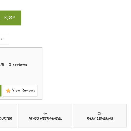
KJØP
ist
0
/
5
-
0
reviews
View Reviews
ODUKTER
TRYGG NETTHANDEL
RASK LEVERING