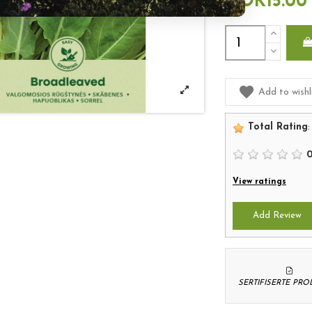
NOK15.00
Add to wishl
Total Rating
:
View ratings
Add Review
SERTIFISERTE PR