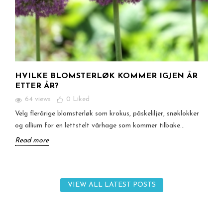
HVILKE BLOMSTERLØK KOMMER IGJEN ÅR
ETTER ÅR?
64 views
0
Liked
Velg flerårige blomsterløk som krokus, påskeliljer, snøklokker
og allium for en lettstelt vårhage som kommer tilbake...
Read more
VIEW ALL LATEST POSTS