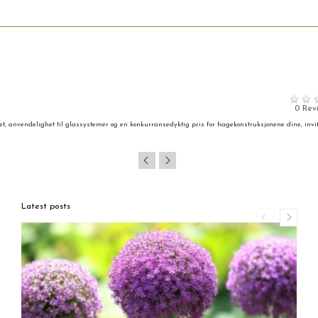
0 Rev
tet, anvendelighet til glassystemer og en konkurransedyktig pris for hagekonstruksjonene dine, invi
Latest posts