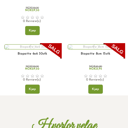
NOK59,00
NOK29,50
0 Review(s)
Kjøp
Biopotte 6x6 30stk
Biopotte 8cm 15stk
NOK59,00
NOK63,90
NOK29,50
NOK31,95
0 Review(s)
0 Review(s)
Kjøp
Kjøp
Hvorfor velge