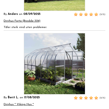
By
Anders
on
08/09/2025
(5/5)
Drivhus Forta (Bredde-309)
Tåler sterk vind uten problemer.
By
Berit L.
on
17/08/2025
(5/5)
Drivhus " Viking Hus "