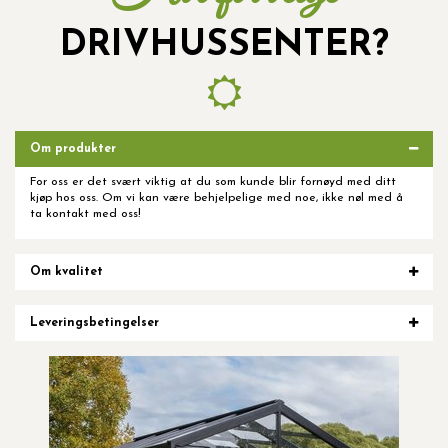
DRIVHUSSENTER?
Om produkter
For oss er det svært viktig at du som kunde blir fornøyd med ditt
kjøp hos oss. Om vi kan være behjelpelige med noe, ikke nøl med å
ta kontakt med oss!
Om kvalitet
Leveringsbetingelser