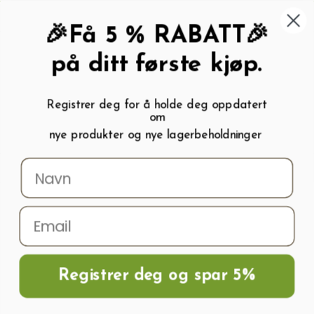
462 58 454
My wishlist (
0
)
Kundeservice:
Kundesenter
🎉Få 5 % RABATT🎉
på ditt første kjøp.
Registrer deg for å holde deg oppdatert
om
0
nye produkter og nye lagerbeholdninger
Menu
Søk
Logg inn
Handlevogn
Registrer deg og spar 5%