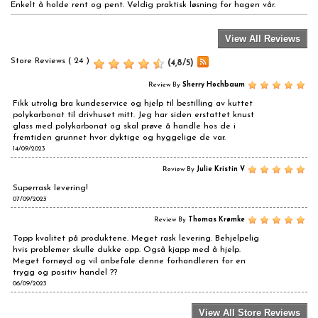
Enkelt å holde rent og pent. Veldig praktisk løsning for hagen vår.
View All Reviews
Store Reviews ( 24 )
(
4,8
/
5
)
Review By
Sherry Hochbaum
Fikk utrolig bra kundeservice og hjelp til bestilling av kuttet
polykarbonat til drivhuset mitt. Jeg har siden erstattet knust
glass med polykarbonat og skal prøve å handle hos de i
fremtiden grunnet hvor dyktige og hyggelige de var.
14/09/2023
Review By
Julie Kristin V
Superrask levering!
07/09/2023
Review By
Thomas Krømke
Topp kvalitet på produktene. Meget rask levering. Behjelpelig
hvis problemer skulle dukke opp. Også kjapp med å hjelp.
Meget fornøyd og vil anbefale denne forhandleren for en
trygg og positiv handel ??
06/09/2023
View All Store Reviews