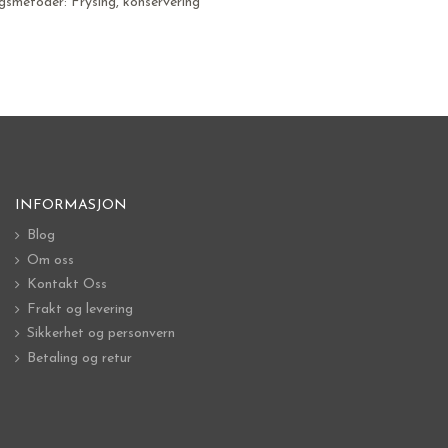
gsmetoder: Frysing, konservering
INFORMASJON
Blog
Om oss
Kontakt Oss
Frakt og levering
Sikkerhet og personvern
Betaling og retur