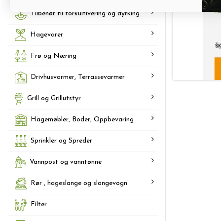
Tilbehør til forkultivering og dyrking
Hagevarer
Frø og Næring
Drivhusvarmer, Terrassevarmer
Grill og Grillutstyr
Hagemøbler, Boder, Oppbevaring
Sprinkler og Spreder
Vannpost og vanntønne
Rør , hageslange og slangevogn
Filter