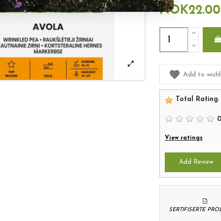
NOK22.00
Add to wishl
Total Rating
:
View ratings
Add Review
SERTIFISERTE PR