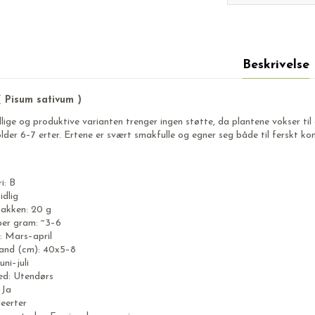
Beskrivelse
 Pisum sativum )
lige og produktive varianten trenger ingen støtte, da plantene vokser ti
lder 6–7 erter. Ertene er svært smakfulle og egner seg både til ferskt kons
i: B
idlig
akken: 20 g
per gram: ~3–6
d: Mars–april
and (cm): 40x5–8
uni–juli
ed: Utendørs
 Ja
leerter