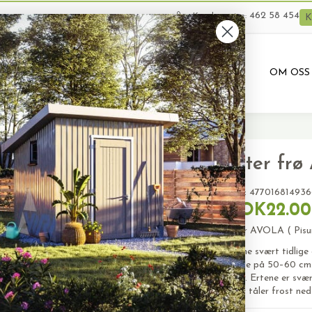
462 58 454
Kundeservice:
K
VARER
BRUKTE VARER
PRODUKTUTLEIE
OM OSS
Erter fr
SKU:
477016814936
NOK22.00
Erter AVOLA ( Pisu
Denne svært tidlige 
høyde på 50–60 cm. 
erter. Ertene er svæ
erter tåler frost ned 