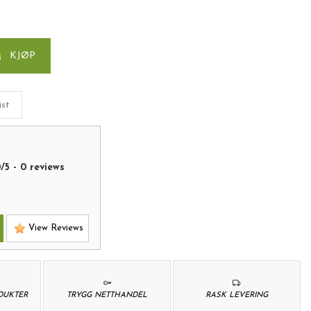
KJØP
ist
0
/
5
-
0
reviews
View Reviews
ODUKTER
TRYGG NETTHANDEL
RASK LEVERING