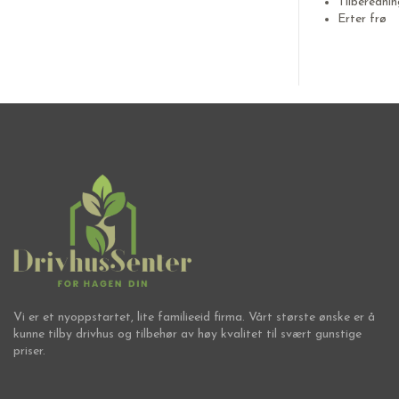
Tilberednin
Erter frø
Vi er et nyoppstartet, lite familieeid firma. Vårt største ønske er å
kunne tilby drivhus og tilbehør av høy kvalitet til svært gunstige
priser.