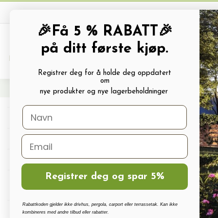
🎉Få 5 % RABATT🎉
på ditt første kjøp.
PRODUKTKATALOG
ALLE TILBUDS
Registrer deg for å holde deg oppdatert
om
Hjem
Frø og Næring
Grønnsaksfrø
Erterfrø
Erter AVOLA
nye produkter og nye lagerbeholdninger
Drivhus
Drivhus tilbehør
Polykarbonat, Glass Og Tilbehør
Registrer deg og spar 5%
Terrassetak, Pergola, Hagestuer,
Carport
Rabattkoden gjelder ikke drivhus, pergola, carport eller terrassetak. Kan ikke
Drivhus vanningssett
kombineres med andre tilbud eller rabatter.