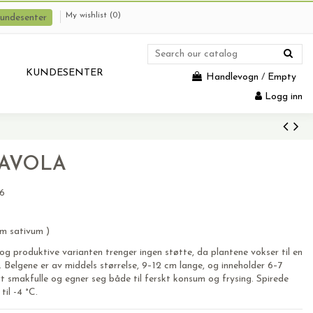
My wishlist (
0
)
undesenter
KUNDESENTER
Handlevogn
/
Empty
Logg inn
ø AVOLA
6
m sativum )
og produktive varianten trenger ingen støtte, da plantene vokser til en
Belgene er av middels størrelse, 9–12 cm lange, og inneholder 6–7
rt smakfulle og egner seg både til ferskt konsum og frysing. Spirede
til -4 °C.