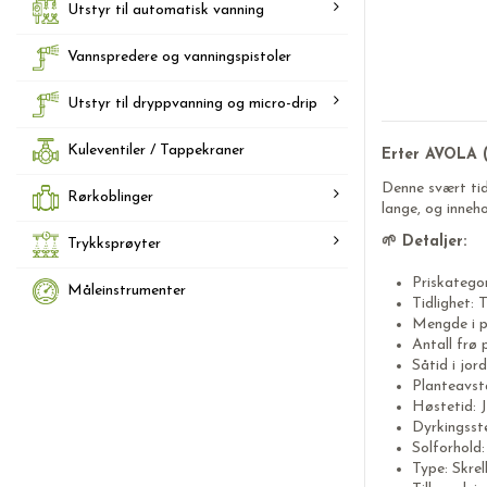
Utstyr til automatisk vanning
Vannspredere og vanningspistoler
Utstyr til dryppvanning og micro-drip
Kuleventiler / Tappekraner
Erter AVOLA (
Denne svært tid
Rørkoblinger
lange, og inneho
🌱 Detaljer:
Trykksprøyter
Priskategor
Måleinstrumenter
Tidlighet: T
Mengde i p
Antall frø 
Såtid i jor
Planteavst
Høstetid: J
Dyrkingsst
Solforhold:
Type: Skrel