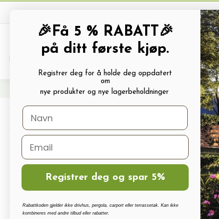
🎉Få 5 % RABATT🎉
på ditt første kjøp.
PRODUKTKATALOG
ALLE TILBUDS
Registrer deg for å holde deg oppdatert
om
Hjem
Filter
Filter 3/4
nye produkter og nye lagerbeholdninger
Drivhus
Drivhus tilbehør
Polykarbonat, Glass Og Tilbehør
Registrer deg og spar 5%
Terrassetak, Pergola, Hagestuer,
Carport
Rabattkoden gjelder ikke drivhus, pergola, carport eller terrassetak. Kan ikke
Drivhus vanningssett
kombineres med andre tilbud eller rabatter.