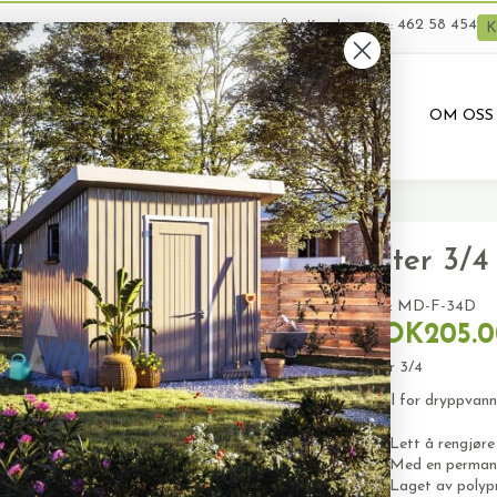
462 58 454
Kundeservice:
K
VARER
BRUKTE VARER
PRODUKTUTLEIE
OM OSS
Filter 3/4
SKU:
MD-F-34D
NOK205.0
Filter 3/4
Ideell for dryppvan
Lett å rengjør
Med en permane
Laget av polypr