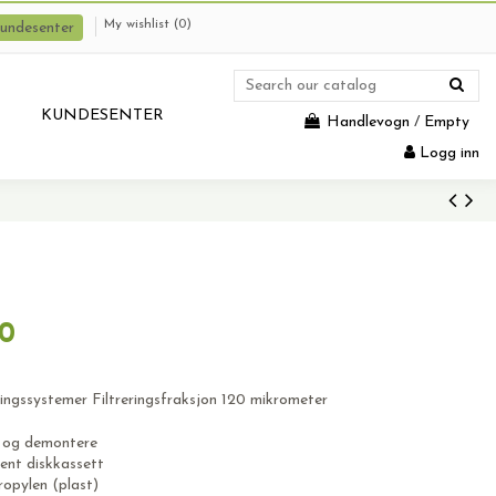
My wishlist (
0
)
undesenter
KUNDESENTER
Handlevogn
/
Empty
Logg inn
0
ningssystemer Filtreringsfraksjon 120 mikrometer
e og demontere
nt diskkassett
opylen (plast)