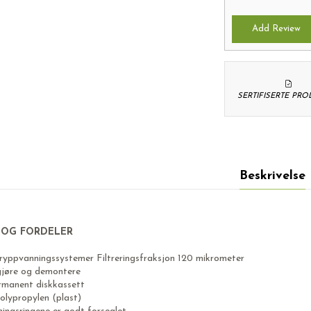
Add Review
SERTIFISERTE PR
Beskrivelse
 OG FORDELER
 dryppvanningssystemer Filtreringsfraksjon 120 mikrometer
gjøre og demontere
manent diskkassett
olypropylen (plast)