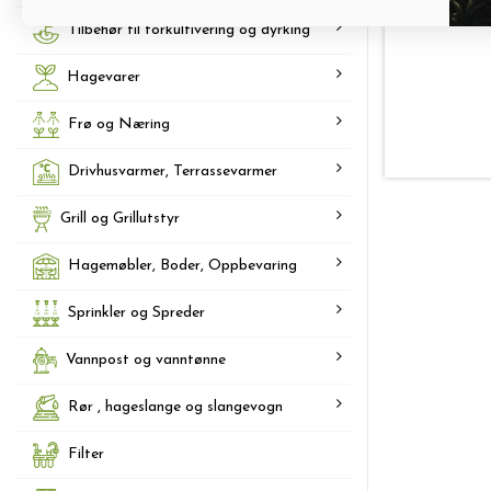
Tilbehør til forkultivering og dyrking
Hagevarer
Frø og Næring
Drivhusvarmer, Terrassevarmer
Grill og Grillutstyr
Hagemøbler, Boder, Oppbevaring
Sprinkler og Spreder
Vannpost og vanntønne
Rør , hageslange og slangevogn
Filter