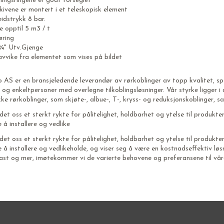
ingsringene er godt forseglet
skivene er montert i et teleskopisk element
idstrykk 8 bar.
 opptil 5 m3 / t
øring
 ¾" Utv.Gjenge
vvike fra elementet som vises på bildet
o AS er en bransjeledende leverandør av rørkoblinger av topp kvalitet, s
r og enkeltpersoner med overlegne tilkoblingsløsninger. Vår styrke ligger
kke rørkoblinger, som skjøte-, albue-, T-, kryss- og reduksjonskoblinger, 
det oss et sterkt rykte for pålitelighet, holdbarhet og ytelse til produkt
 å installere og vedlike
det oss et sterkt rykte for pålitelighet, holdbarhet og ytelse til produkt
 å installere og vedlikeholde, og viser seg å være en kostnadseffektiv løs
 plast og mer, imøtekommer vi de varierte behovene og preferansene til vår