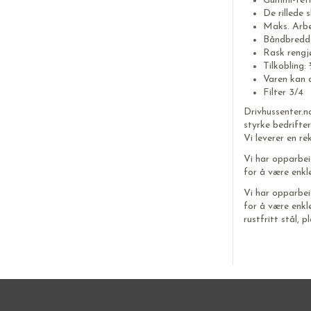
Gummi-tetn
De rillede 
Maks. Arbe
Båndbredde
Rask rengj
Tilkobling:
Varen kan a
Filter 3/4
Drivhussenter.n
styrke bedrifte
Vi leverer en re
Vi har opparbei
for å være enkle
Vi har opparbei
for å være enkle
rustfritt stål,