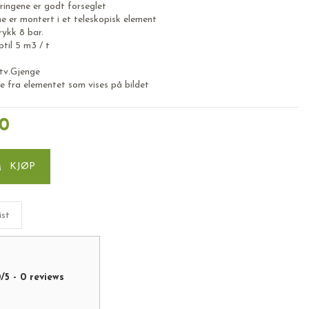
ingene er godt forseglet
ne er montert i et teleskopisk element
ykk 8 bar.
til 5 m3 / t
Utv.Gjenge
e fra elementet som vises på bildet
0
KJØP
ist
0
/
5
-
0
reviews