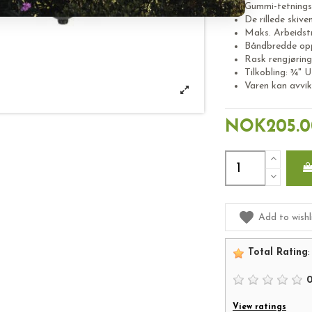
Gummi-tetningsr
De rillede skive
Maks. Arbeidstr
Båndbredde opp
Rask rengjøring
Tilkobling: ¾" 
Varen kan avvik
NOK205.0
Add to wishl
Total Rating
:
View ratings