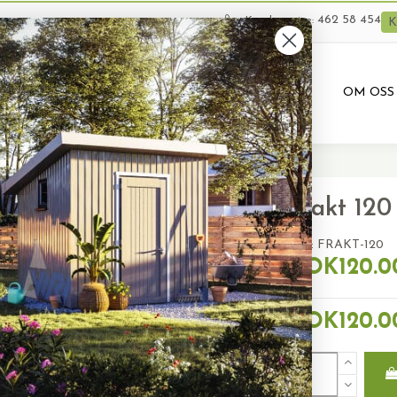
462 58 454
Kundeservice:
K
VARER
BRUKTE VARER
PRODUKTUTLEIE
OM OSS
Frakt 120
SKU:
FRAKT-120
NOK120.0
NOK120.0