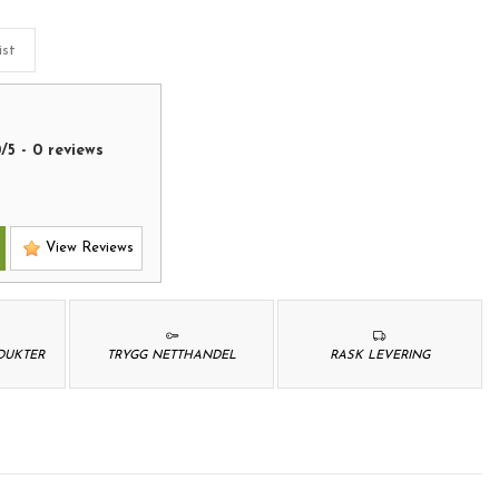
ist
0
/
5
-
0
reviews
View Reviews
ODUKTER
TRYGG NETTHANDEL
RASK LEVERING