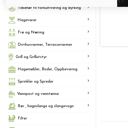
Tilbehør til forkultivering og dyrking
Hagevarer
Frø og Næring
Drivhusvarmer, Terrassevarmer
Grill og Grillutstyr
Hagemøbler, Boder, Oppbevaring
Sprinkler og Spreder
Vannpost og vanntønne
Rør , hageslange og slangevogn
Filter