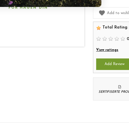
Add to wishl
Total Rating
:
View ratings
Add Review
SERTIFISERTE PR