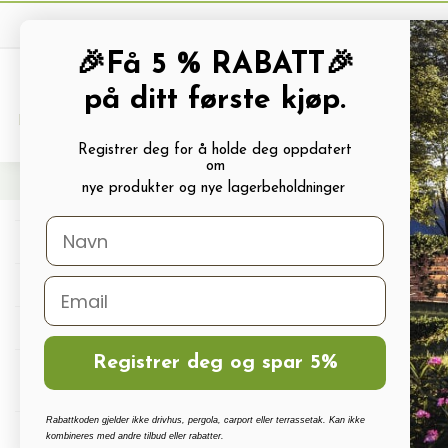
🎉Få 5 % RABATT🎉
på ditt første kjøp.
PRODUKTKATALOG
ALLE TILBUDS
Registrer deg for å holde deg oppdatert
om
Hjem
Frakt 120
nye produkter og nye lagerbeholdninger
Drivhus
Drivhus tilbehør
Polykarbonat, Glass Og Tilbehør
Registrer deg og spar 5%
Terrassetak, Pergola, Hagestuer,
Carport
Rabattkoden gjelder ikke drivhus, pergola, carport eller terrassetak. Kan ikke
Drivhus vanningssett
kombineres med andre tilbud eller rabatter.