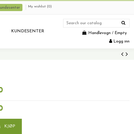
My wishlist (
0
)
undesenter
KUNDESENTER
Handlevogn
/
Empty
Logg inn
0
0
KJØP