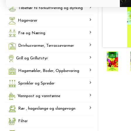
Tilbehør til forkultivering og dyrking
Hagevarer
Frø og Næring
Drivhusvarmer, Terrassevarmer
Grill og Grillutstyr
Hagemøbler, Boder, Oppbevaring
Sprinkler og Spreder
Vannpost og vanntønne
Rør , hageslange og slangevogn
Filter