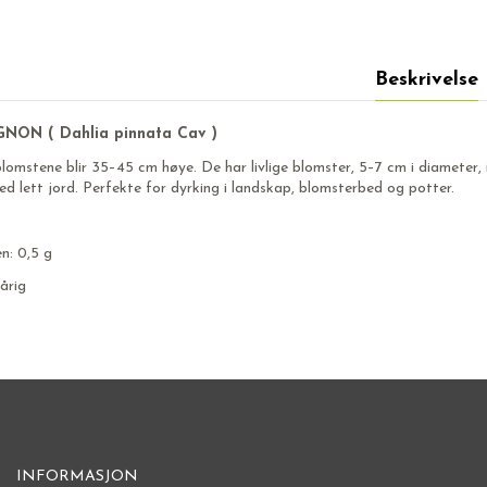
Beskrivelse
GNON ( Dahlia pinnata Cav )
blomstene blir 35–45 cm høye. De har livlige blomster, 5–7 cm i diameter,
d lett jord. Perfekte for dyrking i landskap, blomsterbed og potter.
n: 0,5 g
årig
INFORMASJON