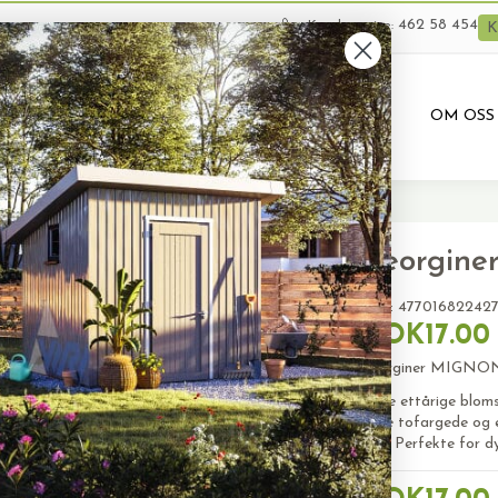
462 58 454
Kundeservice:
K
VARER
BRUKTE VARER
PRODUKTUTLEIE
OM OSS
Georgin
SKU:
47701682242
NOK17.00
Georginer MIGNON 
Disse ettårige bloms
både tofargede og e
jord. Perfekte for d