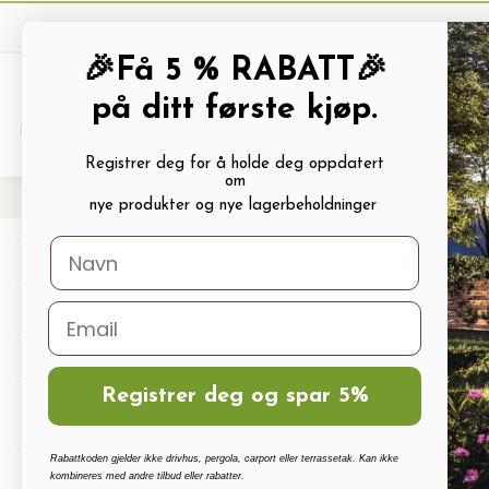
🎉Få 5 % RABATT🎉
på ditt første kjøp.
PRODUKTKATALOG
ALLE TILBUDS
Registrer deg for å holde deg oppdatert
om
Hjem
Frø og Næring
Blomsterfrø
Georginerfrø
Georginer MIGNON
nye produkter og nye lagerbeholdninger
Drivhus
Drivhus tilbehør
Polykarbonat, Glass Og Tilbehør
Registrer deg og spar 5%
Terrassetak, Pergola, Hagestuer,
Carport
Rabattkoden gjelder ikke drivhus, pergola, carport eller terrassetak. Kan ikke
Drivhus vanningssett
kombineres med andre tilbud eller rabatter.