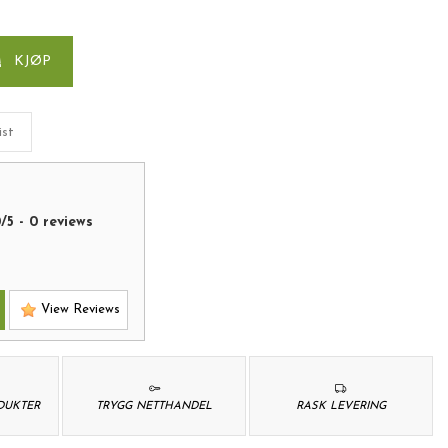
KJØP
ist
0
/
5
-
0
reviews
View Reviews
ODUKTER
TRYGG NETTHANDEL
RASK LEVERING