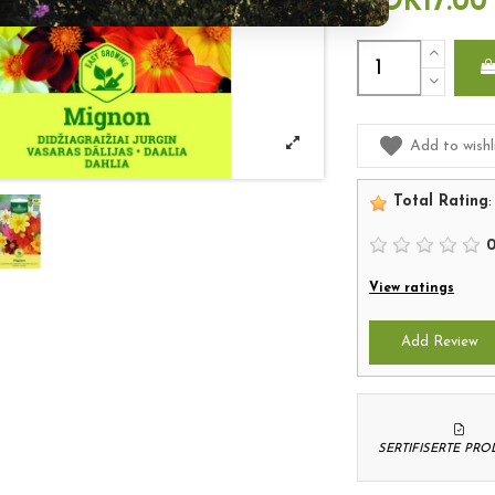
NOK17.00
Add to wishl
Total Rating
:
View ratings
Add Review
SERTIFISERTE PR