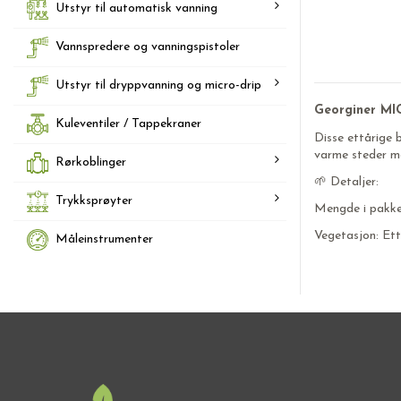
Utstyr til automatisk vanning
Vannspredere og vanningspistoler
Utstyr til dryppvanning og micro-drip
Georginer MI
Kuleventiler / Tappekraner
Disse ettårige 
varme steder me
Rørkoblinger
🌱 Detaljer:
Trykksprøyter
Mengde i pakke
Vegetasjon: Ett
Måleinstrumenter