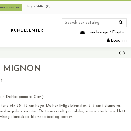
My wishlist (
0
)
undesenter
KUNDESENTER
Handlevogn
/
Empty
Logg inn
er MIGNON
78
( Dahlia pinnata Cav )
tene blir 35–45 cm høye. De har livlige blomster, 5–7 cm i diameter, i
nsfargede varianter. De trives godt på solrike, varme steder med lett
yrking i landskap, blomsterbed og potter.